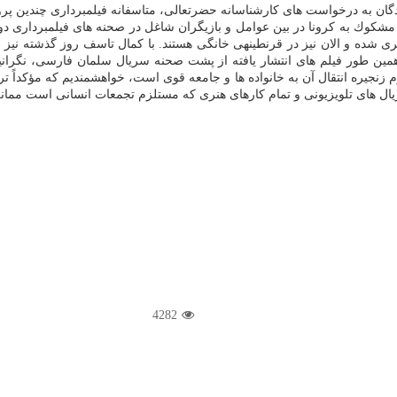
ندگان به درخواست های كارشناسانه حضرتعالی، متاسفانه فیلمبرداری چندین پرو
زهای گذشته، از بین ده مورد مشكوك به كرونا در بین عوامل و بازیگران شاغل در صحنه های فی
زنجیره انتقال آن به خانواده ها و جامعه قوی است، خواهشمندیم كه مؤكداً تر
 سریال های تلویزیونی و تمام كارهای هنری كه مستلزم تجمعات انسانی است 
4282