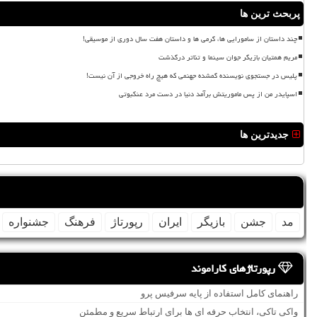
پربحث ترین ها
چند داستان از سامورایی ها، گرمی ها و داستان هفت سال دوری از موسیقی!
مریم همتیان بازیگر جوان سینما و تئاتر درگذشت
پلیس در جستجوی نویسنده گمشده جهنمی که هیچ راه خروجی از آن نیست!
اسپایدر من از پس ماموریتش برآمد دنیا در دست مرد عنکبوتی
جدیدترین ها
مد
جشن
بازیگر
ایران
رپورتاژ
فرهنگ
جشنواره
رپورتاژهای کاراموند
راهنمای کامل استفاده از پایه سرفیس پرو
واکی تاکی، انتخاب حرفه ای ها برای ارتباط سریع و مطمئن