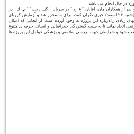
ژه در حال انجام می باشد.
لمبرداری دو نفر از همكاران مان، آقایان " ع. ج " در سریال " گیل دخت" " م. ك " در
سریال " ایل دا " به كرونا مبتلا شده اند و چند روزی را در بیمارستان بستری شده و الان نیز در قرنطینهی خانگی هستند. با كمال تاسف روز گذشته نیز (شنبه ۲۴ اسفند) خبری نگران كننده برای ما محرز شد و آزمایش كرونای
سومین همكارمان "ر. ش" در سریال "زیرخاكی" نیز مثبت اعلام گردید. همین طور فیلم های انتشار یافته از پشت صحنه سریال سلمان فارسی، نگرانیهای زیادی را درباره این پروژه به وجود آورده است. ‎از آنجایی كه امكان
تیبی اتخاذ نمائید تا به سبب گستردگی جغرافیایی و انسانی حرفه ی متنوع
ممانعت شود و شرایطی جهت بررسی سلامتی و پزشكی عوامل این پروژه ها