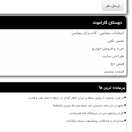
دوستان کاراموند
انتخابات مجلس ، کاندیدای مجلس
تعمیر تلفن
خرید و فروش خودرو
طراحی سایت
فیش حج
قیمت بیسیم
پربیننده ترین ها
از غارت پاندورا تا رؤیای تسلط بر ایران اخطار آواتار در رابطه با اتحاد نفت و قدرت
عشق در دل بماند شنیدنی شد نتیجه چند ماه تمرین عاشقانه!
اکران ویدئوی بنی در سینماتک خانه هنرمندان
صدابردار و صداگذار پیشکسوت سینما درگذشت