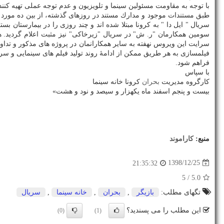
با توجه به مقاومت مسئولین سینما و تلویزیون و عدم توجه عملی تهیه كن
طبق مستندات موجود و مدارك مستند ‎در رو
سرایت این ویروس نهفته به سایر همكارانمان در پروژه های مذكور و تداوم 
فیلمسازی به هر طریق ممكن از ادامهٔ روند تولید فیلم های سینمایی و
فراهم شود.
با سپاس
كارگروه مدیریت
بحران
كرونا خانه سینما
بیست و پنجم اسفند ماه یكهزار و سیصد و نود و هشت»
منبع:
كاراموند
1398/12/25
21:35:32
/ 5
5.0
تگهای مطلب:
بازیگر
,
بحران
,
خانه سینما
,
سریال
این مطلب را می پسندید؟
(0)
(1)