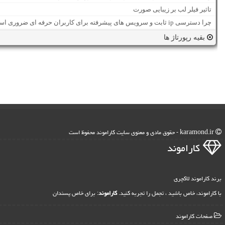
تاثیر فیلر لب بر زیبایی صورت
چرا دسترسی ip ثابت و سرویس های پیشرفته برای کاربران حرفه ای ضروری است؟
بقیه رپورتاژ ها
karamond.ir - حقوق مادی و معنوی سایت كاراموند محفوظ است
كاراموند
برند کاراموند لاکچری
با کاراموند، خاص باشید ، تجمل را تجربه کنید.
کاراموند
: برای خاص پسندان
صفحات كاراموند