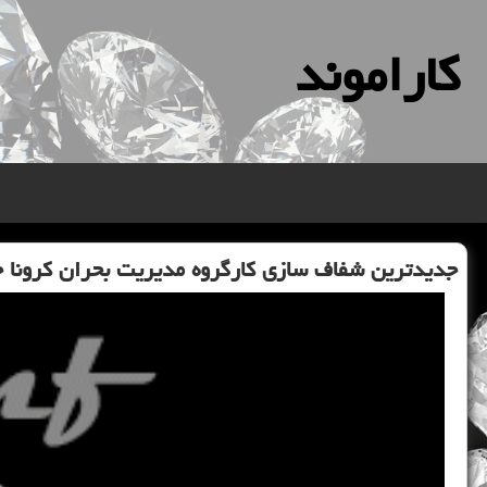
كاراموند
جدیدترین شفاف سازی كارگروه مدیریت بحران كرونا خا