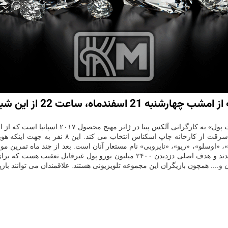
اعت 22 از این شبكه پخش می شود.
خلاصه داستان آمده است كه: شخصی به نام «پروفسو
»، «اوسلو»، «ریو»، «نایروبی» نام مستعار آنان است. بعد از چند ماه تمرین
همچون بازیگران این مجموعه تلویزیونی هستند. علاقمندان می توانند بازپخش این سریال را در