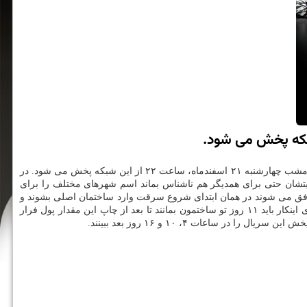
به گزارش كاراموند به نقل از روابط عمومی شبكه تماشا، سریال «سرقت پول» به كارگرانی آلكس پینا در ژانر مهیج محصول ۲۰۱۷ اسپانیا است كه از امشب چهارشنبه ۲۱ اسفندماه، ساعت ۲۲ از این شبكه پخش می شود. در
ر» ۸ نفر را برای سرقت از كارخانه چاپ اسكناس انتخاب می كند. این ۸ نفر به جهت اینكه هویتشان حتی برای همدیگر هم ناشناس بماند اسم شهرهای مختلف را برای
 موفق می شوند در همان ابتدای شروع سرقت وارد ساختمان اصلی بشوند و
۶۷ نفر هم گروگان می گیرند ولی فقط برای سرقت پول های موجود نیامدند و هدف اصلی دزدیدن ۲۴۰۰ میلیون یورو پول غیرقابل تعقیب هست كه برای اینكار باید ۱۱ روز تو ساختمون بمانند تا بعد از چاپ این مقدار پول فرار
 ساعات ۴، ۱۰ و ۱۶ روز بعد ببینند.