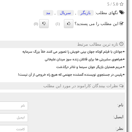
/ 5
5.0
تگهای مطلب:
بازیگر
,
سریال
,
مد
این مطلب را می پسندید؟
(0)
(1)
تازه ترین مطالب مرتبط
جوانان با فیلم کوتاه جهان بینی خویش را تصویر می کنند خلأ بزرگ سرمایه
هیاهوی سلبریتی ها برای قاتلان زنده سوز میدان علیخانی
مریم همتیان بازیگر جوان سینما و تئاتر درگذشت
پلیس در جستجوی نویسنده گمشده جهنمی که هیچ راه خروجی از آن نیست!
نظرات بینندگان کاراموند در مورد این مطلب
نام:
ایمیل:
نظر: