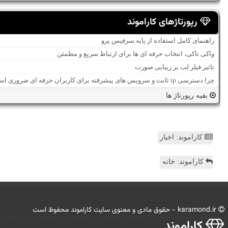
رپورتاژهای کاراموند
راهنمای کامل استفاده از پایه سرفیس پرو
واکی تاکی، انتخاب حرفه ای ها برای ارتباط سریع و مطمئن
تاثیر فیلر لب بر زیبایی صورت
چرا دسترسی ip ثابت و سرویس های پیشرفته برای کاربران حرفه ای ضروری است؟
بقیه رپورتاژ ها
کاراموند: اخبار
کاراموند: خانه
karamond.ir - حقوق مادی و معنوی سایت كاراموند محفوظ است
كاراموند