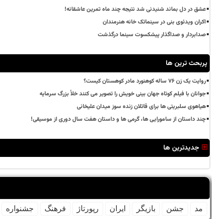
عشق در دل بماند شنیدنی شد نتیجه چند ماه تمرین عاشقانه!
اکران ویدئوی بنی در سینماتک خانه هنرمندان
صدابردار و صداگذار پیشکسوت سینما درگذشت
پربحث ترین ها
روایت یک زن ۷۶ ساله کوهنورد مادر کوهستان کیست؟
جوانان با فیلم کوتاه جهان بینی خویش را تصویر می کنند خلأ بزرگ سرمایه
هیاهوی سلبریتی ها برای قاتلان زنده سوز میدان علیخانی
چند داستان از سامورایی ها، گرمی ها و داستان هفت سال دوری از موسیقی!
جدیدترین ها
مد
جشن
بازیگر
ایران
رپورتاژ
فرهنگ
جشنواره