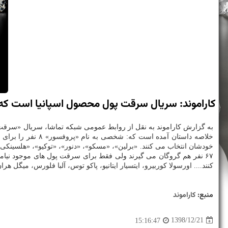
كاراموند: سریال سرقت پول محصول اسپانیا است كه از امشب چهارشنبه 21 اسفندماه، س
خودشان انتخاب می كنند. «برلین»، «مسكو»، «دنور»، «توكیو»، «هلسینكی
كنند.... اورسولا كوربیرو، ایتسیار ایتانیو، پاكو توس، آلبا فلورس، میگل هران و.... 
منبع:
كاراموند
1398/12/21
15:16:47