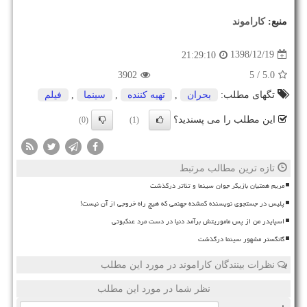
منبع:
كاراموند
1398/12/19
21:29:10
3902
/ 5
5.0
تگهای مطلب:
بحران
,
تهیه كننده
,
سینما
,
فیلم
این مطلب را می پسندید؟
(0)
(1)
تازه ترین مطالب مرتبط
مریم همتیان بازیگر جوان سینما و تئاتر درگذشت
پلیس در جستجوی نویسنده گمشده جهنمی که هیچ راه خروجی از آن نیست!
اسپایدر من از پس ماموریتش برآمد دنیا در دست مرد عنکبوتی
گانگستر مشهور سینما درگذشت
نظرات بینندگان کاراموند در مورد این مطلب
نظر شما در مورد این مطلب