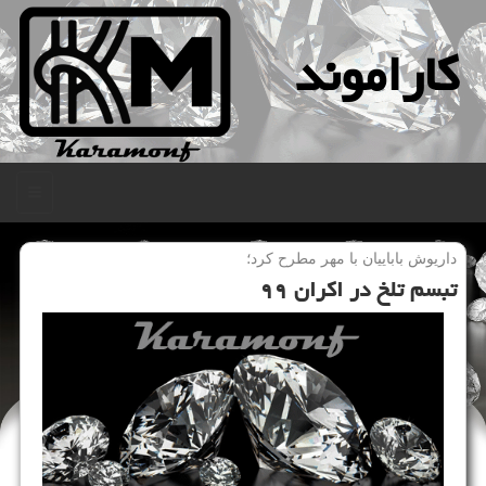
كاراموند
منو
داریوش باباییان با مهر مطرح كرد؛
تبسم تلخ در اكران ۹۹