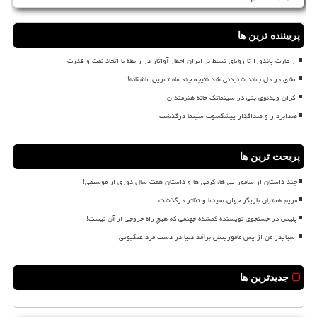
پربیننده ترین ها
از غارت پاندورا تا رؤیای تسلط بر ایران اخطار آواتار در رابطه با اتحاد نفت و قدرت
عشق در دل بماند شنیدنی شد نتیجه چند ماه تمرین عاشقانه!
اکران ویدئوی بنی در سینماتک خانه هنرمندان
صدابردار و صداگذار پیشکسوت سینما درگذشت
پربحث ترین ها
چند داستان از سامورایی ها، گرمی ها و داستان هفت سال دوری از موسیقی!
مریم همتیان بازیگر جوان سینما و تئاتر درگذشت
پلیس در جستجوی نویسنده گمشده جهنمی که هیچ راه خروجی از آن نیست!
اسپایدر من از پس ماموریتش برآمد دنیا در دست مرد عنکبوتی
جدیدترین ها