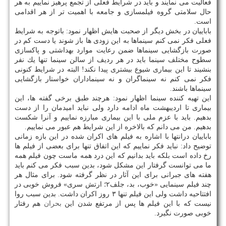
فعالیت می نمایند و باید در شرایط فعلی از تجمع پرهیز نماییم به هر
حال سلامتی گروه فیلمسازی و جامعه با اهمیت تر از هر اقدامی
است.
باباییان در بخش دیگر از صحبت هایش اظهار نمود: باتوجه به شرایط
فعلی فكر نمی كنم سینماها به این زودی ها باز شوند یا دست كم در
صورت بازگشایی سینماها ضمن رعایت موارد بهداشتی و پاكسازی
سطوح مختلف سینما باید در هر ردیف از سالن سینما تنها یك نفر
بنشیند تا این بیماری شیوع بیشتری پیدا نكند! البته در شرایط كنونی
فكر نمی كنم نه سینماگران و نه سینماداران خواستار بازگشایی
سینماها باشند.
این تهیه كننده سینما اظهار نمود: هرچند طبق برخی گفته ها، این
بیماری تا اردیبهشت ماه ادامه دارد ولی نباید امیدمان را از دست
بدهیم. باید با عزم ملی با این بیماری مبارزه نماییم و آنرا شكست
بدهیم. من می دانم كه بالاخره از این شرایط هم عبور می نماییم.
باباییان درانتها با اشاره به فیلم های اكران شده در این بازه زمانی
توضیح داد: نباید فكر نماییم كه این اتفاق تنها برای بعضی از فیلم ها
رخ داده است بلكه باید بدانیم كه این درد همه ماست چون فیلم همه
ما می توانست گرفتار این مشكل شود، بدین سبب فكر می كنم باید
هفته های جبرانی برای این آثار در نظر گرفته شود. برای مثال هر
چند فیلم سینمایی «خوب، بد، جلف۲؛ ارتش سری» فروش خوبی در
افتتاحیه داشت ولی این فیلم تنها ۳ روز اكران داشت. بدین سبب روا
نیست كه با این فیلم ها پس از مرتفع شدن این
بحران
هم رفتار
خوبی صورت نگیرد.