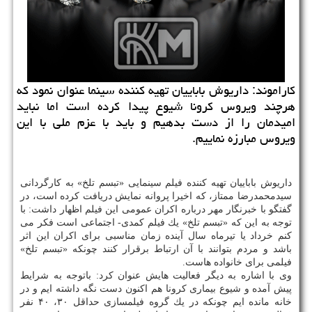
كاراموند: داریوش باباییان تهیه كننده سینما عنوان نمود كه
هرچند ویروس كرونا شیوع پیدا كرده است اما نباید
امیدمان را از دست بدهیم و باید با عزم ملی با این
ویروس مبارزه نماییم.
داریوش باباییان تهیه كننده فیلم سینمایی «تبسم تلخ» به كارگردانی
سیدمحمدرضا ممتاز، كه اخیرا پروانه نمایش دریافت كرده است، در
گفتگو با خبرنگار مهر درباره اكران عمومی این فیلم اظهار داشت: با
توجه به این كه «تبسم تلخ» یك فیلم كمدی- اجتماعی است فكر می
كنم خرداد یا تیرماه سال آینده زمان مناسبی برای اكران این اثر
باشد و مردم بتوانند با آن ارتباط برقرار كنند چونكه «تبسم تلخ»
فیلمی برای خانواده هاست.
وی با اشاره به دیگر فعالیت هایش عنوان كرد: باتوجه به شرایط
پیش آمده و شیوع بیماری كرونا هم اكنون دست نگه داشته ایم و در
خانه مانده ایم چونكه در یك گروه فیلمسازی حداقل ۳۰، ۴۰ نفر