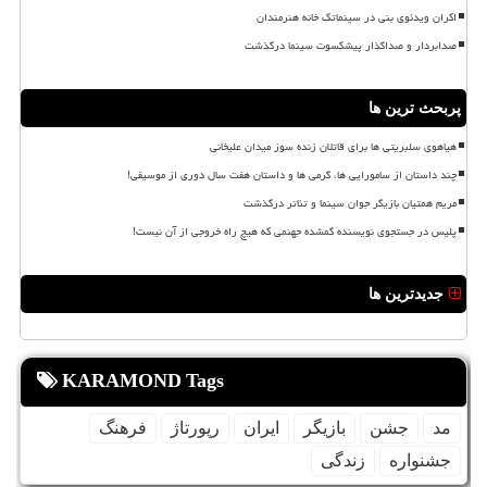
اکران ویدئوی بنی در سینماتک خانه هنرمندان
صدابردار و صداگذار پیشکسوت سینما درگذشت
پربحث ترین ها
هیاهوی سلبریتی ها برای قاتلان زنده سوز میدان علیخانی
چند داستان از سامورایی ها، گرمی ها و داستان هفت سال دوری از موسیقی!
مریم همتیان بازیگر جوان سینما و تئاتر درگذشت
پلیس در جستجوی نویسنده گمشده جهنمی که هیچ راه خروجی از آن نیست!
جدیدترین ها
KARAMOND Tags
مد
جشن
بازیگر
ایران
رپورتاژ
فرهنگ
جشنواره
زندگی