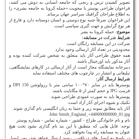
تصویر كشیدن ترس و رنجی كه جامعه انسانی به دوش می كشد،
فراخوان طراحی پوستر با محویت «حمله كرونا به جامعه بشری» را
به اطلاع طراحان گرافیك سراسر جهان برساند.
این فراخوان صرفاً جنبه نوع دوستی و انسان دوستانه دارد و فارغ از
هر نوع گرایش و جهت گیری سیاسی است.
موضوع:
حمله كرونا به بشر
شرایط
شركت
در مسابقه:
شركت در این مسابقه رایگان است.
محدودیتی در تعداد آثار ارسالی وجود ندارد.
همه حقوق طراحی آثار باید متعلق به شخص شركت كننده بوده و
آثار مذكور باید اورجینال باشند.
دبیرخانه نمایشگاه مجاز است از آثار ارسالی در كارهای نمایشگاهی،
تبلیغاتی و انتشار در چارچوب های مختلف استفاده نماید.
شرایط ارسال آثار:
پوسترها باید در سایز ۷۰*۱۰۰ سانتی متر با رزولوشن 150 DPI و
فرمت JPG و حجم كمتر از ۵ مگابایت باشند.
پوسترها باید به صورت عمودی طراحی شوند.
تكنیك و شیوه اجرای آثار آزاد است.
آثار باید مطابق نمونه زیر و حتما به زبان انگلیسی نام گذاری شوند.
John Smith_England_+440000000000_01.jpg
نام و نام خانوادگی طراح - كشور - شماره تماس - شماره پوستر
توجه: فایل هایی كه منطبق با این بند نام گذاری نشود تحت هیچ
عنوان به مسابقه راه پیدا نخواهند كرد.
در پاسخ به ایمیل های دریافتی، رسید ارسال خواهد شد، پس ایمیل