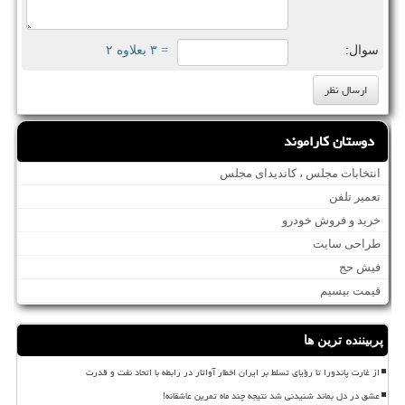
سوال:
= ۳ بعلاوه ۲
دوستان کاراموند
انتخابات مجلس ، کاندیدای مجلس
تعمیر تلفن
خرید و فروش خودرو
طراحی سایت
فیش حج
قیمت بیسیم
پربیننده ترین ها
از غارت پاندورا تا رؤیای تسلط بر ایران اخطار آواتار در رابطه با اتحاد نفت و قدرت
عشق در دل بماند شنیدنی شد نتیجه چند ماه تمرین عاشقانه!