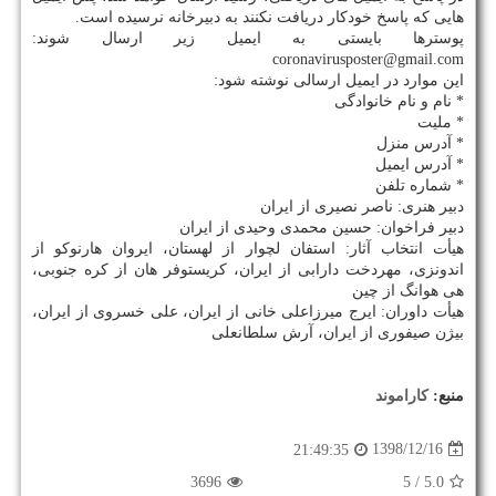
هایی كه پاسخ خودكار دریافت نكنند به دبیرخانه نرسیده است.
پوسترها بایستی به ایمیل زیر ارسال شوند:
coronavirusposter@gmail.com
این موارد در ایمیل ارسالی نوشته شود:
* نام و نام خانوادگی
* ملیت
* آدرس منزل
* آدرس ایمیل
* شماره تلفن
دبیر هنری: ناصر نصیری از ایران
دبیر فراخوان: حسین محمدی وحیدی از ایران
هیأت انتخاب آثار: استفان لچوار از لهستان، ایروان هارنوكو از
اندونزی، مهردخت دارابی از ایران، كریستوفر هان از كره جنوبی،
هی هوانگ از چین
هیأت داوران: ایرج میرزاعلی خانی از ایران، علی خسروی از ایران،
بیژن صیفوری از ایران، آرش سلطانعلی
منبع:
كاراموند
1398/12/16
21:49:35
3696
/ 5
5.0