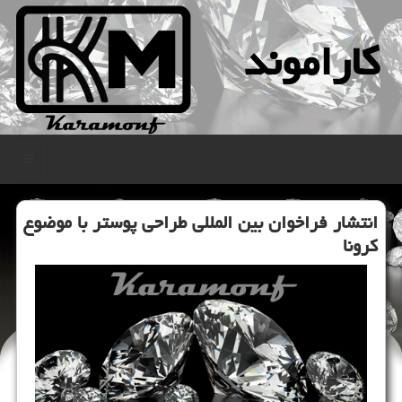
كاراموند
منو
انتشار فراخوان بین المللی طراحی پوستر با موضوع
كرونا