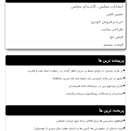
انتخابات مجلس ، کاندیدای مجلس
تعمیر تلفن
خرید و فروش خودرو
طراحی سایت
فیش حج
قیمت بیسیم
پربیننده ترین ها
از غارت پاندورا تا رؤیای تسلط بر ایران اخطار آواتار در رابطه با اتحاد نفت و قدرت
عشق در دل بماند شنیدنی شد نتیجه چند ماه تمرین عاشقانه!
اکران ویدئوی بنی در سینماتک خانه هنرمندان
صدابردار و صداگذار پیشکسوت سینما درگذشت
پربحث ترین ها
هیاهوی سلبریتی ها برای قاتلان زنده سوز میدان علیخانی
چند داستان از سامورایی ها، گرمی ها و داستان هفت سال دوری از موسیقی!