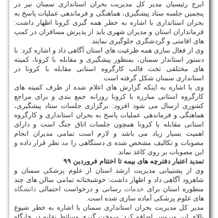
ایرج رئیسیان مدیر كل مدیریت بحران استانداری سمنان نیر در
پنجمین جلسه ستاد پیشگیری، هماهنگی و فرماندهی عملیات پاسخ به
بحران استانداری با اشاره به خطر همه گیری كرونا اظهار داشت:
فرمانداران استان و مدیران شهری باید از پذیرش مسافران در كمپ
های اقامتی و گردشگری جلوگیری نمایند.
وی از فعال سازی همه ظرغیت های استان آگاهی داد و اشاره كرد: با
دستور استاندار سمنان، بمنظور پیشگیری و مقابله با كرونا، كمیته
های مختلفی تحت قالب كارگروه استانی مقابله با كرونا در
استانداری سمنان شكل گرفته است.
وی با اشاره به اینكه گزارش های اعلام شده از طرف كمیته های
كارگروه استانی مبارزه با كرونا روزانه جمع بندی و برای مراجع
كشوری ارسال می شود افزود: برگزاری جلسات ستاد پیشگیری،
هماهنگی و فرماندهی عملیات پاسخ به بحران استانداری و كارگروه
استانی مقابله با كرونا همچون جلسات اتاق جنگ است و دارای
اهمیت بسیار زیاد می باشد و لازم است تمامی مدیران انجام
مصوبات و تكالیف مشخص شده ی دستگاهی را
مد
نظر قرار داده و
این مصوبات بر روی كاغذ نماند.
تمدید اعتبار دفترچه های بیمه تا اختتام فروردین ۹۹
وی از پشتیبانی مدیریت ارشد استان از علوم پزشكی سمنان و
شاهرود آگاهی داد و اظهار داشت: خوشبختانه تمامی سالن های چند
منظوره استان برای
خدمات
رسانی و درخواست احتمالی
دانشگاه
های علوم پزشكی آماده سازی شده است.
مدیر كل مدیریت بحران استانداری سمنان با اشاره به خطر شیوع
بالای این ویروس اضافه كرد: سوخت گیری وسائط نقلیه در جایگاه