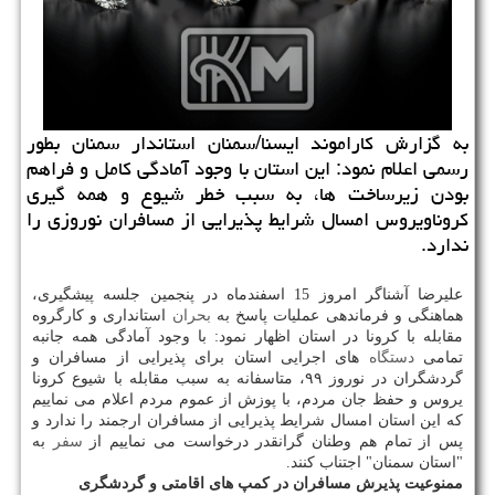
به گزارش كاراموند ایسنا/سمنان استاندار سمنان بطور
رسمی اعلام نمود: این استان با وجود آمادگی كامل و فراهم
بودن زیرساخت ها، به سبب خطر شیوع و همه گیری
كروناویروس امسال شرایط پذیرایی از مسافران نوروزی را
ندارد.
علیرضا آشناگر امروز 15 اسفندماه در پنجمین جلسه پیشگیری،
هماهنگی و فرماندهی عملیات پاسخ به
بحران
استانداری و كارگروه
مقابله با كرونا در استان اظهار نمود: با وجود آمادگی همه جانبه
تمامی
دستگاه
های اجرایی استان برای پذیرایی از مسافران و
گردشگران در نوروز ۹۹، متاسفانه به سبب مقابله با شیوع كرونا
یروس و حفظ جان مردم، با پوزش از عموم مردم اعلام می نماییم
كه این استان امسال شرایط پذیرایی از مسافران ارجمند را ندارد و
پس از تمام هم وطنان گرانقدر درخواست می نماییم از
سفر
به
"استان سمنان" اجتناب كنند.
ممنوعیت پذیرش مسافران در كمپ های اقامتی و گردشگری