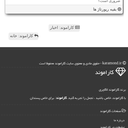
ضروری است؟
بقیه رپورتاژ ها
کاراموند: اخبار
کاراموند: خانه
karamond.ir - حقوق مادی و معنوی سایت كاراموند محفوظ است
كاراموند
برند کاراموند لاکچری
با کاراموند، خاص باشید ، تجمل را تجربه کنید.
کاراموند
: برای خاص پسندان
صفحات كاراموند
درباره ما
تبلیغات در كاراموند