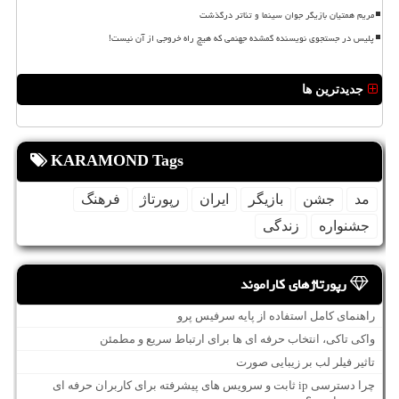
مریم همتیان بازیگر جوان سینما و تئاتر درگذشت
پلیس در جستجوی نویسنده گمشده جهنمی که هیچ راه خروجی از آن نیست!
جدیدترین ها
KARAMOND Tags
مد
جشن
بازیگر
ایران
رپورتاژ
فرهنگ
جشنواره
زندگی
رپورتاژهای کاراموند
راهنمای کامل استفاده از پایه سرفیس پرو
واکی تاکی، انتخاب حرفه ای ها برای ارتباط سریع و مطمئن
تاثیر فیلر لب بر زیبایی صورت
چرا دسترسی ip ثابت و سرویس های پیشرفته برای کاربران حرفه ای