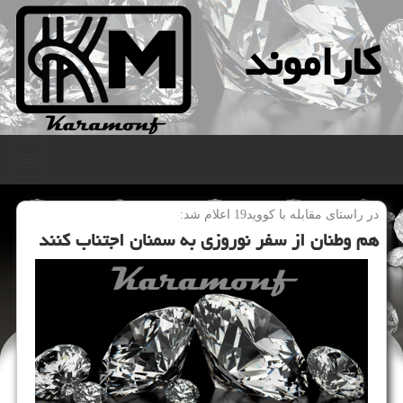
كاراموند
منو
در راستای مقابله با كووید19 اعلام شد:
هم وطنان از سفر نوروزی به سمنان اجتناب كنند