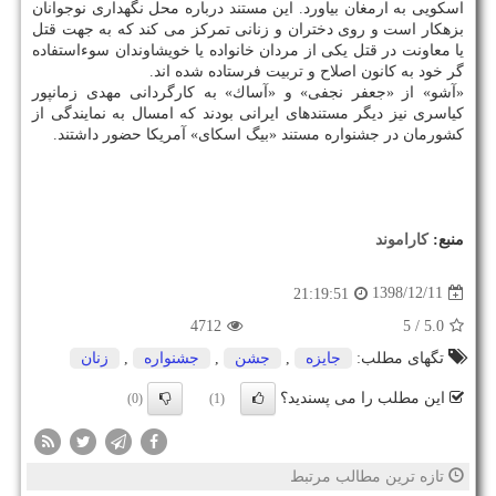
اسكویی به ارمغان بیاورد. این مستند درباره محل نگهداری نوجوانان
بزهكار است و روی دختران و زنانی تمركز می كند كه به جهت قتل
یا معاونت در قتل یكی از مردان خانواده یا خویشاوندان سوءاستفاده
گر خود به كانون اصلاح و تربیت فرستاده شده اند.
«آشو» از «جعفر نجفی» و «آساك» به كارگردانی مهدی زمانپور
كیاسری نیز دیگر مستندهای ایرانی بودند كه امسال به نمایندگی از
كشورمان در جشنواره مستند «بیگ اسكای» آمریكا حضور داشتند.
منبع:
كاراموند
1398/12/11
21:19:51
4712
/ 5
5.0
تگهای مطلب:
جایزه
,
جشن
,
جشنواره
,
زنان
این مطلب را می پسندید؟
(0)
(1)
تازه ترین مطالب مرتبط