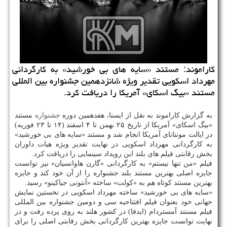
كاراموند: مستند «سایه های بی خورشید» به كارگردانی
مهرداد اسكویی تقدیر ویژه شانزدهمین جشنواره بین المللی
مستند «بیگ اسكای» آمریكا را دریافت كرد.
به گزارش كاراموند به نقل از ایسنا، هفدهمین دوره
جشنواره
مستند
«بیگ اسكای» آمریكا از تاریخ ۲۵ بهمن تا ۴ اسفند (۱۴ تا ۲۳ فوریه)
در ایالت مونتانای آمریكا انجام شد و مستند «سایه های بی خورشید»
به كارگردانی مهرداد اسكویی در نهایت تقدیر ویژه هیات داوران
بخش رقابتی فیلم های بلند این رویداد سینمایی را دریافت كرد.
فیلم «من تنها نیستم» به كارگردانی «گارن هاوانسیان» نیز توانست
جایزه اصلی بهترین مستند بلند جشنواره را از آن خود كند و جایزه
بهترین مستند كوتاه هم به «كولت» ساخته «آنتونی جیاكینو» رسید.
«سایه های بی خورشید» ساخته مهرداد اسكویی در نخستین نمایش
جهانی خود بعنوان فیلم افتتاحیه سی و دومین جشنواره بین المللی
فیلم مستند آمستردام (ایدفا) در كشور هلند به روی پرده رفت و در
نهایت توانست جایزه بهترین كارگردانی بخش رقابتی اصلی را برای