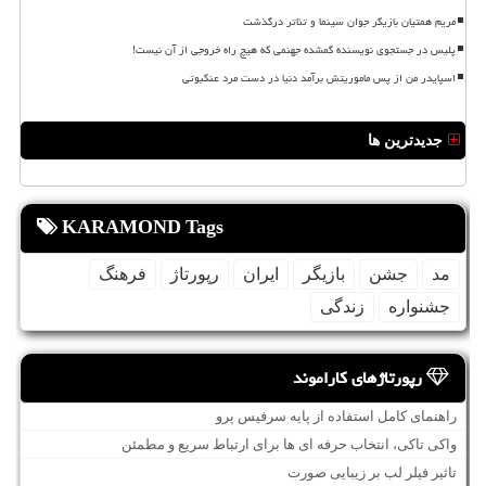
مریم همتیان بازیگر جوان سینما و تئاتر درگذشت
پلیس در جستجوی نویسنده گمشده جهنمی که هیچ راه خروجی از آن نیست!
اسپایدر من از پس ماموریتش برآمد دنیا در دست مرد عنکبوتی
جدیدترین ها
KARAMOND Tags
مد
جشن
بازیگر
ایران
رپورتاژ
فرهنگ
جشنواره
زندگی
رپورتاژهای کاراموند
راهنمای کامل استفاده از پایه سرفیس پرو
واکی تاکی، انتخاب حرفه ای ها برای ارتباط سریع و مطمئن
تاثیر فیلر لب بر زیبایی صورت