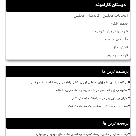
دوستان کاراموند
انتخابات مجلس ، کاندیدای مجلس
تعمیر تلفن
خرید و فروش خودرو
طراحی سایت
فیش حج
قیمت بیسیم
پربیننده ترین ها
از غارت پاندورا تا رؤیای تسلط بر ایران اخطار آواتار در رابطه با اتحاد نفت و قدرت
عشق در دل بماند شنیدنی شد نتیجه چند ماه تمرین عاشقانه!
اکران ویدئوی بنی در سینماتک خانه هنرمندان
صدابردار و صداگذار پیشکسوت سینما درگذشت
پربحث ترین ها
چند داستان از سامورایی ها، گرمی ها و داستان هفت سال دوری از موسیقی!