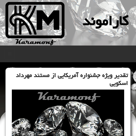
كاراموند
منو
تقدیر ویژه جشنواره آمریكایی از مستند مهرداد
اسكویی