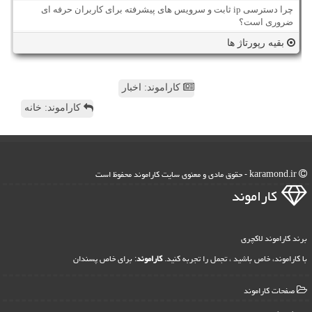
چرا دسترسی ip ثابت و سرویس های پیشرفته برای کاربران حرفه ای
ضروری است؟
بقیه رپورتاژ ها
کاراموند: اخبار
کاراموند: خانه
karamond.ir - حقوق مادی و معنوی سایت كاراموند محفوظ است
كاراموند
برند کاراموند لاکچری
با کاراموند، خاص باشید ، تجمل را تجربه کنید.
کاراموند
: برای خاص پسندان
صفحات كاراموند