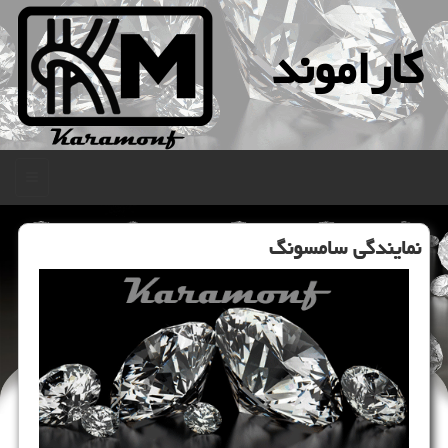
كاراموند
منو
نمایندگی سامسونگ