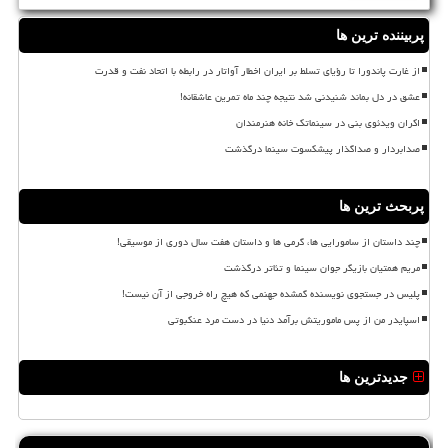
پربیننده ترین ها
از غارت پاندورا تا رؤیای تسلط بر ایران اخطار آواتار در رابطه با اتحاد نفت و قدرت
عشق در دل بماند شنیدنی شد نتیجه چند ماه تمرین عاشقانه!
اکران ویدئوی بنی در سینماتک خانه هنرمندان
صدابردار و صداگذار پیشکسوت سینما درگذشت
پربحث ترین ها
چند داستان از سامورایی ها، گرمی ها و داستان هفت سال دوری از موسیقی!
مریم همتیان بازیگر جوان سینما و تئاتر درگذشت
پلیس در جستجوی نویسنده گمشده جهنمی که هیچ راه خروجی از آن نیست!
اسپایدر من از پس ماموریتش برآمد دنیا در دست مرد عنکبوتی
جدیدترین ها