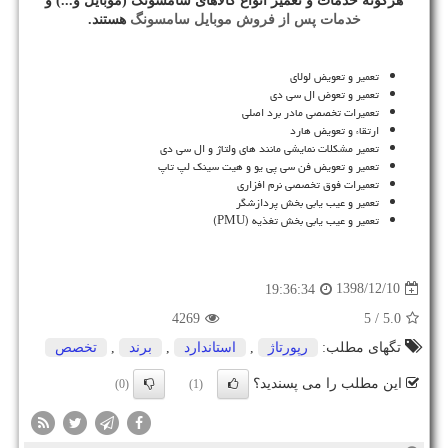
هرگونه
خدمات
و
تعمیر
انواع
کالاهای
سامسونگ (
موبایل و...) و
خدمات پس از فروش موبایل سامسونگ
هستند.
تعمیر و تعویض لولای
تعمیر و تعوض ال سی دی
تعمیرات تخصصی مادر برد اصلی
ارتقاء و تعویض هارد
تعمیر مشکلات نمایشی مانند های ولتاژ و ال سی دی
تعمیر و تعویض فن سی پی یو و هیت سینک لپ تاپ
تعمیرات فوق تخصصی نرم افزاری
تعمیر و عیب یابی بخش پردازشگر
تعمیر و عیب یابی بخش تغذیه (
PMU
)
1398/12/10
19:36:34
4269
/ 5
5.0
تگهای مطلب:
رپورتاژ
,
استاندارد
,
برند
,
تخصص
این مطلب را می پسندید؟
(0)
(1)