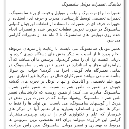
نمایندگی
تعمیرات
موبایل
سامسونگ
تعمیرات انواع نوت بوک و تبلت و موبایل و فبلت از برند سامسونگ ،
تعمیرات تخصصی توسط کارشناسان مجرب و حرفه ای ، استفاده از
تجهیرات حرفه ای در تعمیرات ، استفاده از قطعات اورجینال کمپانی
سامسونگ در صورت تعویض قطعات تعویض شده و تعمیرات انجام
شده روی دیوایس های سامسونگ تا
3
ماه بعد از تعمیرات گارانتی
می شود.
تعمیر موبایل سامسونگ می بایست با رعایت پارامترهای مربوطه
انجام پذیرد تا از آسیب به دیگر بخش های دستگاه دوری کرده و
بازیابی کیفیت اول آن را منجر گردد.ولی پرسش ما آن میباشد که آیا
پارامترهای مجاز و استاندارد در تعمیر تلفن همراه سامسونگ در
تمامی تعمیرگاه های گوشی اجرا می گردند؟ جواب این سوال
متأسفانه منفی میباشد.تعمیرکاران فعال در مرکزها غیر اعتباری ، بی
هیچ علم تخصصی و آکادمیک و تنها با توکل بر تجربه های گذشته
خویش در تعمیرات تلفن همراه، نسبت به تعمیر تلفن همراه
سامسونگ مبادرت می کنند؛ از همین روست که کارشناسان تعمیر
تلفن همراه سامسونگ پیشنهاد میکنند که در صورت بروز نقض در
هریک از گوشیهای سامسونگ، می بایست این تولید ها را فقط به
مرکز ها مجاز و استاندارد بسپارید و از تعمیر آنها در مرکز های
غیرمجاز که علم و تکنولوژی لازم را ندارند، بپرهیزید.مشتریان
گرامی این فرآورده میتوانند برای اخذ تخصصی ترین سرویس ها
مربوط به بهسازی و تعمیر موبایل سامسونگ بدین راس مراجعه