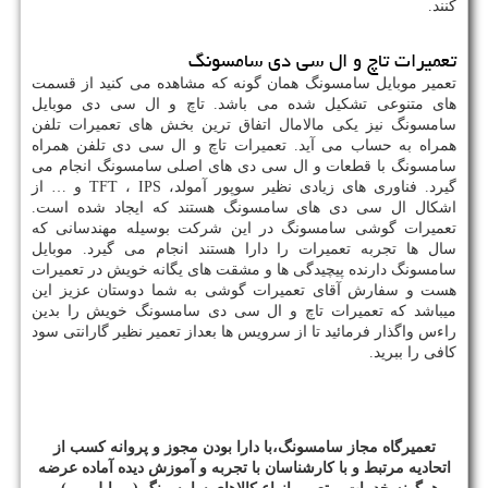
کنند.
تعمیرات تاچ و ال سی دی سامسونگ
تعمیر موبایل سامسونگ همان گونه که مشاهده می کنید از قسمت
های متنوعی تشکیل شده می باشد. تاچ و ال سی دی موبایل
سامسونگ نیز یکی مالامال اتفاق ترین بخش های تعمیرات تلفن
همراه به حساب می آید. تعمیرات تاچ و ال سی دی تلفن همراه
سامسونگ با قطعات و ال سی دی های اصلی سامسونگ انجام می
گیرد. فناوری های زیادی نظیر سوپور آمولد،
IPS
،
TFT
و
…
از
اشکال ال سی دی های سامسونگ هستند که ایجاد شده است.
تعمیرات گوشی سامسونگ در این شرکت بوسیله مهندسانی که
سال ها تجربه تعمیرات را دارا هستند انجام می گیرد. موبایل
سامسونگ دارنده پیچیدگی ها و مشقت های یگانه خویش در تعمیرات
هست و سفارش آقای تعمیرات گوشی به شما دوستان عزیز این
میباشد که تعمیرات تاچ و ال سی دی سامسونگ خویش را بدین
راءس واگذار فرمائید تا از سرویس ها بعداز تعمیر نظیر گارانتی سود
کافی را ببرید.
تعمیرگاه
مجاز
سامسونگ،با
دارا
بودن
مجوز
و
پروانه
کسب
از
اتحادیه
مرتبط
و
با
کارشناسان
با
تجربه
و
آموزش
دیده
آماده
عرضه