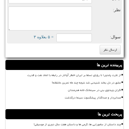
نظر:
سوال:
= ۵ بعلاوه ۳
پربیننده ترین ها
از غارت پاندورا تا رؤیای تسلط بر ایران اخطار آواتار در رابطه با اتحاد نفت و قدرت
عشق در دل بماند شنیدنی شد نتیجه چند ماه تمرین عاشقانه!
اکران ویدئوی بنی در سینماتک خانه هنرمندان
صدابردار و صداگذار پیشکسوت سینما درگذشت
پربحث ترین ها
چند داستان از سامورایی ها، گرمی ها و داستان هفت سال دوری از موسیقی!