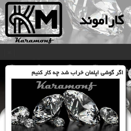
كاراموند
منو
اگر گوشی اپلمان خراب شد چه كار كنیم