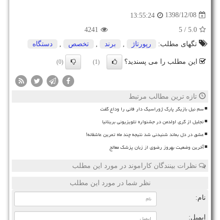
1398/12/08
13:55:24
4241
/ 5
5.0
تگهای مطلب:
رپورتاژ
,
برند
,
تخصص
,
دستگاه
این مطلب را می پسندید؟
(0)
(1)
تازه ترین مطالب مرتبط
سم نیل بازیگر پارک ژوراسیک دار فانی را وداع گفت
تجلیل از گری اولدمن در جشنواره تلویزیونی بریتانیا
عشق در دل بماند شنیدنی شد نتیجه چند ماه تمرین عاشقانه!
آخرین وضعیت بهروز رضوی از زبان پزشک معالج
نظرات بینندگان کاراموند در مورد این مطلب
نظر شما در مورد این مطلب
نام:
ایمیل: