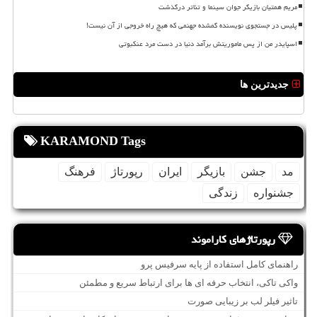
مریم همتیان بازیگر جوان سینما و تئاتر درگذشت
پلیس در جستجوی نویسنده گمشده جهنمی که هیچ راه خروجی از آن نیست!
اسپایدر من از پس ماموریتش برآمد دنیا در دست مرد عنکبوتی
جدیدترین ها
KARAMOND Tags
مد
جشن
بازیگر
ایران
رپورتاژ
فرهنگ
جشنواره
زندگی
رپورتاژهای کاراموند
راهنمای کامل استفاده از پایه سرفیس پرو
واکی تاکی، انتخاب حرفه ای ها برای ارتباط سریع و مطمئن
تاثیر فیلر لب بر زیبایی صورت