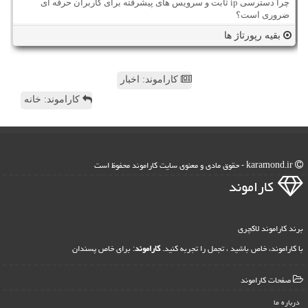
چرا دسترسی ip ثابت و سرویس های پیشرفته برای کاربران حرفه ای
ضروری است؟
بقیه رپورتاژ ها
کاراموند: اخبار
کاراموند: خانه
karamond.ir - حقوق مادی و معنوی سایت كاراموند محفوظ است
كاراموند
برند کاراموند لاکچری
با کاراموند، خاص باشید ، تجمل را تجربه کنید.
کاراموند
: برای خاص پسندان
صفحات كاراموند
درباره ما