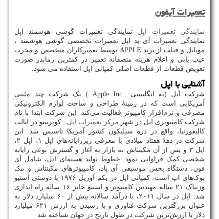
تعمیرات آیفون
نمایندگی تعمیرات اپل
نمایندگی تعمیرات گوشی هوشمند اپل
نمایندگی تعمیرات آی پد اپل تعمیرات تخصصی گوشی هوشمند ،
موبایل و فبلت از برند
APPLE
توسط تعمیرکاران متخصص و مجرب
عیب یابی و اعلام هزینه منصفانه تعمیر در کمترین زماندر صورت
تعویض قطعات از قطعات اصلی کمپانی اپل استفاده می شود.
آشنایی با اپل
شرکت اَپل (به انگلیسی:
.Apple Inc
) یک شرکت چند ملیتی
آمریکایی است که در زمینهٔ طراحی و ساخت لوازم الکترونیکی
مصرفی و نرم‌افزار کامپیوتر فعالیت می‌کند. این شرکت ابتدا با نام
شرکت کامپیوتری اپل در شهر
مرکز تعمیرات اپل
:
کوپرتینو در ایالت
کالیفورنیا، واقع در دره سیلیکون کشور آمریکا تاسیس شد. این
شرکت در دهه‌ٔ هفتاد میلادی با معرفی ریزرایانه‌های اپل
۱
، اپل
۲
،
اپل
۳
و پس از آن مکینتاش به بازار به آغاز و گسترش نوعی رایانه
شخصی کمک فراوانی نمود. خطوط تولید هسته‌ای اپل، شامل آی
فون، دستگاه پخش موسیقی آی پاد، کامپیوترهای مکینتاش و مک
بوک‌های اپ است. کمپانی اپل در یکم آوریل
۱۹۷۶
با دوستی استیو
وزنیاک
۲۱
ساله مهندس کامپیوتر و استیو جابز
۱۶
ساله راه اندازی
شد. اپل در سال
۲۰۱۱
، با درآمد سالانه بیش از
۶۰
میلیارد دلار به
عنوان بزرگترین شرکت فناوری و با رسیدن به ارزش
۶۲۱
میلیارد
دلار با ارزش‌ترین شرکت در طول تاریخ در جهان شناخته شد
.