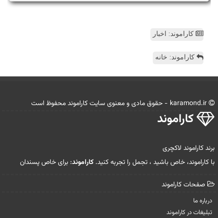
کاراموند: اخبار
کاراموند: خانه
karamond.ir - حقوق مادی و معنوی سایت كاراموند محفوظ است
كاراموند
برند کاراموند لاکچری
با کاراموند، خاص باشید ، تجمل را تجربه کنید.
کاراموند
: برای خاص پسندان
صفحات كاراموند
درباره ما
تبلیغات در كاراموند