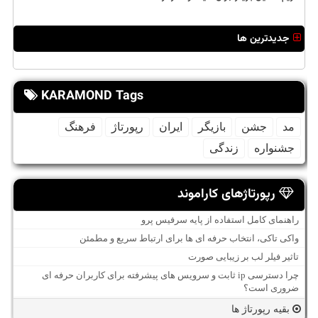
جدیدترین ها
KARAMOND Tags
مد
جشن
بازیگر
ایران
رپورتاژ
فرهنگ
جشنواره
زندگی
رپورتاژهای کاراموند
راهنمای کامل استفاده از پایه سرفیس پرو
واکی تاکی، انتخاب حرفه ای ها برای ارتباط سریع و مطمئن
تاثیر فیلر لب بر زیبایی صورت
چرا دسترسی ip ثابت و سرویس های پیشرفته برای کاربران حرفه ای
ضروری است؟
بقیه رپورتاژ ها