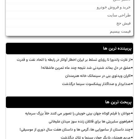
خرید و فروش خودرو
طراحی سایت
فیش حج
قیمت بیسیم
پربیننده ترین ها
از غارت پاندورا تا رؤیای تسلط بر ایران اخطار آواتار در رابطه با اتحاد نفت و قدرت
عشق در دل بماند شنیدنی شد نتیجه چند ماه تمرین عاشقانه!
اکران ویدئوی بنی در سینماتک خانه هنرمندان
صدابردار و صداگذار پیشکسوت سینما درگذشت
پربحث ترین ها
جوانان با فیلم کوتاه جهان بینی خویش را تصویر می کنند خلأ بزرگ سرمایه
هیاهوی سلبریتی ها برای قاتلان زنده سوز میدان علیخانی
چند داستان از سامورایی ها، گرمی ها و داستان هفت سال دوری از موسیقی!
مریم همتیان بازیگر جوان سینما و تئاتر درگذشت