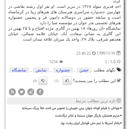
گردد.
احد قدیری متولد ۱۳۶۸ در تبریز است. او نفر اول رشته نقاشی در
چهارمین
جشنواره
سراسری هنرستان های هنرهای زیبا در كرمانشاه
است و سابقه حضور در دوسالانه دامون فر و پنجمین جشنواره
هنرهای تجسمی
هنر
جوان در مؤسسه صبا را دارد.
نمایشگاه «آن روزها» ۱۸ بهمن در گالری مژده افتتاح و تا ۲۵ بهمن در
این گالری به نشانی سعادت آباد، خیابان علامه شمالی، خیابان
هجدهم شرقی، پلاك ۲۷، واحد یك میزبان علاقه مندان است.
1398/11/16
23:49:25
5234
/ 5
5.0
تگهای مطلب:
جشن
,
جشنواره
,
نمایش
,
نمایشگاه
این مطلب را می پسندید؟
(0)
(1)
تازه ترین مطالب مرتبط
جوانان با فیلم کوتاه جهان بینی خویش را تصویر می کنند خلأ بزرگ سرمایه
مریم همتیان بازیگر جوان سینما و تئاتر درگذشت
رفتار آمریکا با تیم ملی فوتبال ایران زشت بود