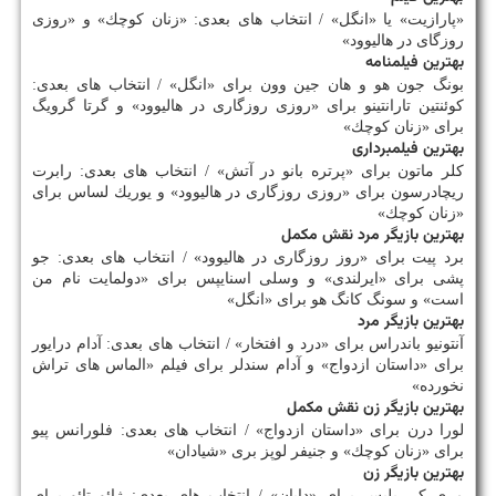
«پارازیت» یا «انگل» / انتخاب های بعدی: «زنان كوچك» و «روزی
روزگای در هالیوود»
بهترین فیلمنامه
بونگ جون هو و هان جین وون برای «انگل» / انتخاب های بعدی:
كوئنتین تارانتینو برای «روزی روزگاری در هالیوود» و گرتا گرویگ
برای «زنان كوچك»
بهترین فیلمبرداری
كلر ماتون برای «پرتره بانو در آتش» / انتخاب های بعدی: رابرت
ریچادرسون برای «روزی روزگاری در هالیوود» و یوریك لساس برای
«زنان كوچك»
بهترین بازیگر مرد نقش مكمل
برد پیت برای «روز روزگاری در هالیوود» / انتخاب های بعدی: جو
پشی برای «ایرلندی» و وسلی اسنایپس برای «دولمایت نام من
است» و سونگ كانگ هو برای «انگل»
بهترین بازیگر مرد
آنتونیو باندراس برای «درد و افتخار» / انتخاب های بعدی: آدام درایور
برای «داستان ازدواج» و آدام سندلر برای فیلم «الماس های تراش
نخورده»
بهترین بازیگر زن نقش مكمل
لورا درن برای «داستان ازدواج» / انتخاب های بعدی: فلورانس پیو
برای «زنان كوچك» و جنیفر لوپز بری «شیادان»
بهترین بازیگر زن
مری كی پلیس برای «دایان» / انتخاب های بعدی: ژائو تائو برای