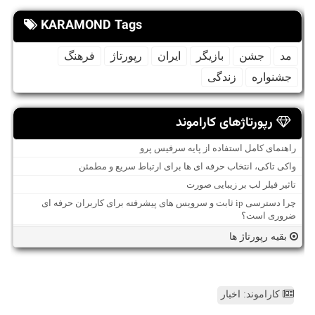
KARAMOND Tags
مد
جشن
بازیگر
ایران
رپورتاژ
فرهنگ
جشنواره
زندگی
رپورتاژهای کاراموند
راهنمای کامل استفاده از پایه سرفیس پرو
واکی تاکی، انتخاب حرفه ای ها برای ارتباط سریع و مطمئن
تاثیر فیلر لب بر زیبایی صورت
چرا دسترسی ip ثابت و سرویس های پیشرفته برای کاربران حرفه ای
ضروری است؟
بقیه رپورتاژ ها
کاراموند: اخبار