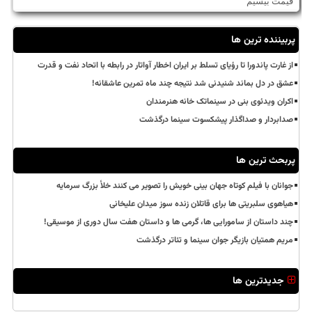
قیمت بیسیم
پربیننده ترین ها
از غارت پاندورا تا رؤیای تسلط بر ایران اخطار آواتار در رابطه با اتحاد نفت و قدرت
عشق در دل بماند شنیدنی شد نتیجه چند ماه تمرین عاشقانه!
اکران ویدئوی بنی در سینماتک خانه هنرمندان
صدابردار و صداگذار پیشکسوت سینما درگذشت
پربحث ترین ها
جوانان با فیلم کوتاه جهان بینی خویش را تصویر می کنند خلأ بزرگ سرمایه
هیاهوی سلبریتی ها برای قاتلان زنده سوز میدان علیخانی
چند داستان از سامورایی ها، گرمی ها و داستان هفت سال دوری از موسیقی!
مریم همتیان بازیگر جوان سینما و تئاتر درگذشت
جدیدترین ها