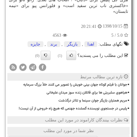
«خاكستری ناب ترین سفید است» و فلورانس پیو برای «نیمه
تابستان»
1398/10/15
20:21:41
4563
/ 5
5.0
تگهای مطلب:
اهدا
,
بازیگر
,
برند
,
جایزه
این مطلب را می پسندید؟
(0)
(1)
تازه ترین مطالب مرتبط
جوانان با فیلم کوتاه جهان بینی خویش را تصویر می کنند خلأ بزرگ سرمایه
هیاهوی سلبریتی ها برای قاتلان زنده سوز میدان علیخانی
مریم همتیان بازیگر جوان سینما و تئاتر درگذشت
پلیس در جستجوی نویسنده گمشده جهنمی که هیچ راه خروجی از آن نیست!
نظرات بینندگان کاراموند در مورد این مطلب
نظر شما در مورد این مطلب