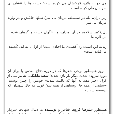
می دوانند یلان، مَركبشان پی كرده است/ دشت ها را تنشان بی
سرشان طی كرده است
زیر باران، یله در سلسله، مردان بی سر/ طبلها خامُش و در ولوله
مردان بی سر
یل ِتكبیر سلاحیم در آن میدان، ما/ ناگهان دست و گریبان شده با
شیطان، ما
ره نه این است؛ ره آغشته‌ی ما افتاده است/ از ازل تا به ابد، كُشته‌ی
ما افتاده است»
امروز همینطور برخی شعرها كه در دوره دفاع مقدس یا برای آن
دوره سروده شدند، دیگر بار تازه شدند؛
سعید بیابانكی، شاعر
بیتی از
غزل «خبر دهید به آنها كه ناامید شدند» خویش را چنین نوشت:
«سیاهی از همه جا روسیاهی از همه سو/ خوشا به حال شهیدان كه
روسفید شدند»
همینطور
علیرضا قزوه، شاعر و نویسنده
به دنبال شهادت سردار