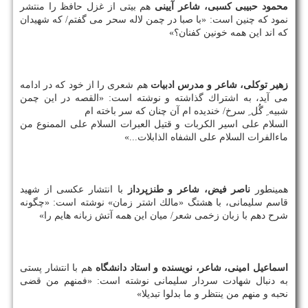
محمود حبیبی كسبی، شاعر آیینی
هم بیتی از غزل حافظ را منتشر
نمود كه چنین است: «با صبا در چمن لاله سحر می گفتم/ كه شهیدان
كه اند این همه خونین كفنان؟»
زهیر توكلی، شاعر و مدرس ادبیات
هم شعری را از خود كه در ادامه
می آید، به اشتراك گذاشته و نوشته است: «القصه در این چمن
شبیه ِ گُل ِ سرخ/ خندیده ام آن چنان كه سر باخته ام
السلام علی اسیر الكربات و قتیل العبرات السلام علی الممنوع من
ماءالفرات السلام علی الشفاه الذابلات...»
همینطور
ناصر فیض، شاعر و طنزپرداز
با انتشار عكسی از شهید
قاسم سلیمانی، با هشتگ «مالك اشتر زمان» نوشته است: «چگونه
شرح دهم با زبان زخمی شعر/ میان این همه آتش زبانه هایم را»
اسماعیل امینی، شاعر، نویسنده و استاد دانشگاه
هم با انتشار پستی
به دنبال شهادت سردار سلیمانی نوشته است: «فمنهم من قضی
نحبه و منهم من ینتظر و ما بدلوا تبدیلا»