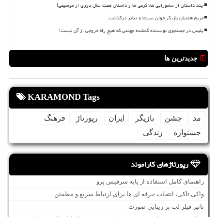
چند داستان از سامورایی ها، گرمی ها و داستان هفت سال دوری از موسیقی!
مریم همتیان بازیگر جوان سینما و تئاتر درگذشت
پلیس در جستجوی نویسنده گمشده جهنمی که هیچ راه خروجی از آن نیست!
جدیدترین ها
KARAMOND Tags
مد
جشن
بازیگر
ایران
رپورتاژ
فرهنگ
جشنواره
زندگی
رپورتاژهای کاراموند
راهنمای کامل استفاده از پایه سرفیس پرو
واکی تاکی، انتخاب حرفه ای ها برای ارتباط سریع و مطمئن
تاثیر فیلر لب بر زیبایی صورت