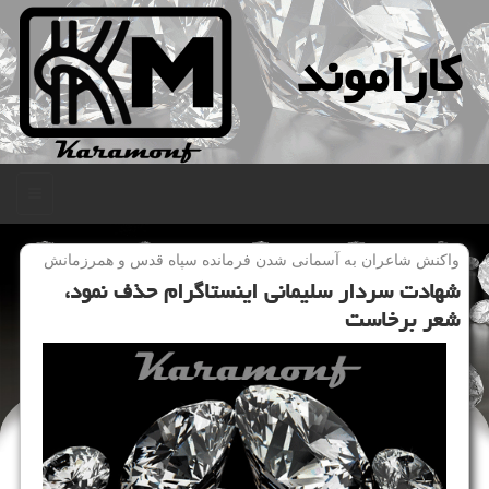
كاراموند
منو
واكنش شاعران به آسمانی شدن فرمانده سپاه قدس و همرزمانش
شهادت سردار سلیمانی اینستاگرام حذف نمود،
شعر برخاست