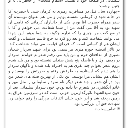
سلیمانی در صفحه خود با هشتگ «انتقام سخت» از خاطراتی با او
چنین نوشت:
«چهارده سال قبل در مسافرت رهبری به كرمان شبی با حضرت آقا
در خانه شهدای كرمانی نشسته بودیم و من هم بعنوان نویسنده آن
سفر
همراه حضرت آقا بودم. یكی از جانبازان كرمانی كه فامیل آن
شهید بود به آقا می گفت من از شما شفاعت می خواهم و آقا با
تواضع گفت من چیزی را كه ندارم چگونه به شما بدهم. این شهدا
می توانند شفاعت كنند و بعد رو كرد به حاج قاسم سلیمانی و گفت
ایشان هم از كسانی است كه فردای قیامت می تواند شفاعت كند.
در
تالار
اندیشه حوزه هنری مراسمی بود برای شهید سردار شعبان
نصیری از مدافعان حرم و من باید می رفتم
شعر
م خواندم. سردار
در ردیف اول و با فاصله پنج شش صندلی نشسته بود و من بلند شدم
بروم شعر بخوانم چند نفری هم به احترام بلند شدند و ناگهان سردار
را هم دیدم كه ایستاده، به طرفش رفتم و صورتش را بوسیدم و
ایشان هم پیشانی مرا بوسید. این یكی از بهترین صله های شعر من
بود. در آن شعر و چند شعر دیگر نام سردار سلیمانی را مثل مهر و
خاتم انگشتری در شعرم جا داده بودم. خون سردار سلیمانی بعد از
خون سیدالشهدا تاثیرگذارترین خونی است كه در سرزمین عراق به
زمین ریخته شد و این خون خیلی اتفاقات بزرگی را رقم خواهد زد.
شهادت حق آن بزرگمرد بود.
#انتقام_سخت»