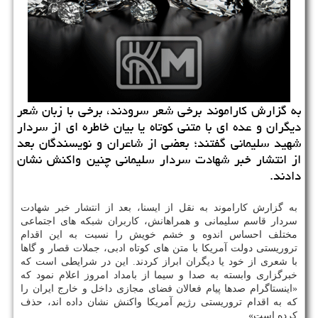
به گزارش كاراموند برخی شعر سرودند، برخی با زبان شعر
دیگران و عده ای با متنی كوتاه یا بیان خاطره ای از سردار
شهید سلیمانی گفتند؛ بعضی از شاعران و نویسندگان بعد
از انتشار خبر شهادت سردار سلیمانی چنین واكنش نشان
دادند.
به گزارش كاراموند به نقل از ایسنا، بعد از انتشار خبر شهادت
سردار قاسم سلیمانی و همراهانش، كاربران شبكه های اجتماعی
مختلف احساس اندوه و خشم خویش را نسبت به این اقدام
تروریستی دولت آمریكا با متن های كوتاه ادبی، جملات قصار و گاها
با شعری از خود یا دیگران ابراز كردند. این در شرایطی است كه
خبرگزاری وابسته به صدا و سیما از بامداد امروز اعلام نمود كه
«اینستاگرام صدها پیام فعالان فضای مجازی داخل و خارج ایران را
كه به اقدام تروریستی رژیم آمریكا واكنش نشان داده اند، حذف
كرده است».