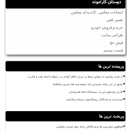
دوستان کاراموند
انتخابات مجلس ، کاندیدای مجلس
تعمیر تلفن
خرید و فروش خودرو
طراحی سایت
فیش حج
قیمت بیسیم
پربیننده ترین ها
از غارت پاندورا تا رؤیای تسلط بر ایران اخطار آواتار در رابطه با اتحاد نفت و قدرت
عشق در دل بماند شنیدنی شد نتیجه چند ماه تمرین عاشقانه!
اکران ویدئوی بنی در سینماتک خانه هنرمندان
صدابردار و صداگذار پیشکسوت سینما درگذشت
پربحث ترین ها
هیاهوی سلبریتی ها برای قاتلان زنده سوز میدان علیخانی