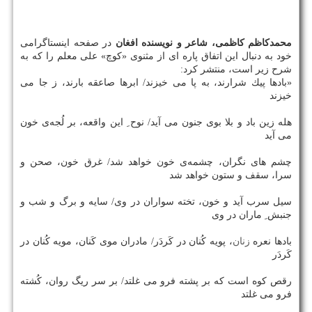
محمدكاظم كاظمی، شاعر و نویسنده افغان
در صفحه اینستاگرامی
خود به دنبال این اتفاق پاره ای از مثنوی «كوچ» علی معلم را كه به
شرح زیر است، منتشر كرد:
«بادها پیك شرارند، به پا می خیزند/ ابرها صاعقه بارند، ز جا می
خیزند
هله زین باد و بلا بوی جنون می آید/ نوح ِ این واقعه، بر لُجه‌ی خون
می آید
چشم های نگران، چشمه‌ی خون خواهد شد/ غرق خون، صحن و
سرا، سقف و ستون خواهد شد
سیل سرب آید و خون، تخته سواران در وی/ سایه و برگ و شب و
جنبش ِ ماران در وی
بادها نعره
زنان
، پویه كُنان در كَردَر/ مادران موی كَنان، مویه كُنان در
كَردَر
رقص كوه است كه بر پشته فرو می غلتد/ بر سر ریگ روان، كُشته
فرو می غلتد