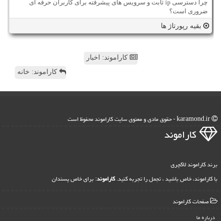
چرا دسترسی ip ثابت و سرویس های پیشرفته برای کاربران حرفه ای
ضروری است؟
بقیه رپورتاژ ها
کاراموند: اخبار
کاراموند: خانه
karamond.ir - حقوق مادی و معنوی سایت كاراموند محفوظ است
كاراموند
برند کاراموند لاکچری
با کاراموند، خاص باشید ، تجمل را تجربه کنید.
کاراموند
: برای خاص پسندان
صفحات كاراموند
درباره ما