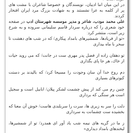
در این میان اما ادیبان، نویسندگان و خصوصا شاعران با مشت های
پر از كلمه به عزا نشستند و به شهادت بزرگ مرد ایران افتخار
كردند.
علی محمد مودب، شاعر و مدیر موسسه شهرستان ادب
در صفحه
خود شعری را كه درباره سردار قاسم سلیمانی سروده و به شرح
زیر است، منتشر كرد:
«تو از فریادها، شمشیرهای بامداد پیكاری/ كه در شب های دهشت تا
سحر با ماه بیداری
تو دهقان زاده از فضل پدر مهری ست در جانت/ كه می روید حیات
از خاك، هر جا پای بگذاری
دم روح خدا آن سان وجودت را مسیحا كرد/ كه بالیدند بر دستت
كبوترهای بسیاری
چنین رم می كند از پیش چشمت لشكر پیلان/ ابابیل است و سجیل
است هر سنگی كه برداری
دلت را سر به زیری ها، سرت را سربلندی هاست/ خوش آن معنا كه
بخشیده ست چشمانت به سرداری
ز ما در گریه های نیمه شب یاد آور ای همدرد/ تو از شمشیرها،
لبخندهای بامداد دیداری»