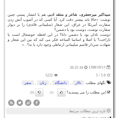
سیداكبر میرجعفری، شاعر و منتقد ادبی
هم با انتشار پستی چنین
نوشت: «حالا باید بیشتر دقت كرد. آیا كسی كه در آشوب آتش زدن
سفارت آمریكا در عراق، این شعار (سلیمانی قائدی) را بر دیوار
سفارت نوشت، دوست بود یا دشمن؟
دوست نادان بود یا دشمن دانا؟ در این لحظه خوشحال است یا
ناراحت؟ یا اصلا و اساسا الساعه فكر می كند كه بین این شعار و
شهادت سردار قاسم سلیمانی ارتباطی وجود دارد یا نه؟...»
1398/10/13
20:25:34
5222
/ 5
5.0
تگهای مطلب:
تالار
,
دانشگاه
,
زنان
,
سفر
این مطلب را می پسندید؟
(0)
(1)
تازه ترین مطالب مرتبط
مترجم ادیسه به نولان تاخت