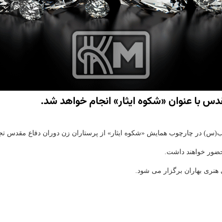
قدس با عنوان «شكوه ایثار» انجام خواهد شد.
ینب(س) در چارچوب همایش «شكوه ایثار» از پرستاران زن دوران دفاع مقدس ت
حضور خواهند داشت.