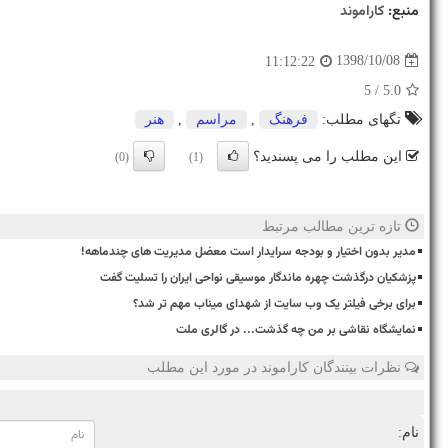
منبع:
كاراموند
1398/10/08
11:12:22
/ 5
5.0
تگهای مطلب:
فرهنگ
,
مراسم
,
هنر
این مطلب را می پسندید؟
(0)
(1)
تازه ترین مطالب مرتبط
مدیر بدون اختیار و بودجه سرایدار است معضل مدیریت های چندماهه!
پزشکیان درگذشت چهره ماندگار موسیقی نواحی ایران را تسلیت گفت
برای برخی فیلتر یک وب سایت از شهدای میناب مهم تر شد؟
نمایشگاه نقاشی بر من چه گذشت... در گالری ملت
نظرات بینندگان کاراموند در مورد این مطلب
نام: