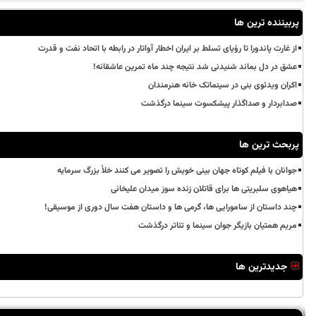
پربیننده ترین ها
از غارت پاندورا تا رؤیای تسلط بر ایران اخطار آواتار در رابطه با اتحاد نفت و قدرت
عشق در دل بماند شنیدنی شد نتیجه چند ماه تمرین عاشقانه!
اکران ویدئوی بنی در سینماتک خانه هنرمندان
صدابردار و صداگذار پیشکسوت سینما درگذشت
پربحث ترین ها
جوانان با فیلم کوتاه جهان بینی خویش را تصویر می کنند خلأ بزرگ سرمایه
هیاهوی سلبریتی ها برای قاتلان زنده سوز میدان علیخانی
چند داستان از سامورایی ها، گرمی ها و داستان هفت سال دوری از موسیقی!
مریم همتیان بازیگر جوان سینما و تئاتر درگذشت
جدیدترین ها