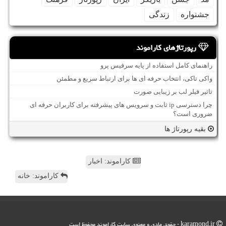
جشنواره
زندگی
رپورتاژهای کاراموند
راهنمای کامل استفاده از پایه سرفیس پرو
واکی تاکی، انتخاب حرفه ای ها برای ارتباط سریع و مطمئن
تاثیر فیلر لب بر زیبایی صورت
چرا دسترسی ip ثابت و سرویس های پیشرفته برای کاربران حرفه ای
ضروری است؟
بقیه رپورتاژ ها
کاراموند: اخبار
کاراموند: خانه
karamond.ir - حقوق مادی و معنوی سایت كاراموند محفوظ است