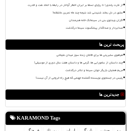
از غارت پاندورا تا رؤیای تسلط بر ایران اخطار آواتار در رابطه با اتحاد نفت و قدرت
عشق در دل بماند شنیدنی شد نتیجه چند ماه تمرین عاشقانه!
اکران ویدئوی بنی در سینماتک خانه هنرمندان
صدابردار و صداگذار پیشکسوت سینما درگذشت
پربحث ترین ها
هیاهوی سلبریتی ها برای قاتلان زنده سوز میدان علیخانی
چند داستان از سامورایی ها، گرمی ها و داستان هفت سال دوری از موسیقی!
مریم همتیان بازیگر جوان سینما و تئاتر درگذشت
پلیس در جستجوی نویسنده گمشده جهنمی که هیچ راه خروجی از آن نیست!
جدیدترین ها
KARAMOND Tags
مد
جشن
بازیگر
ایران
رپورتاژ
فرهنگ