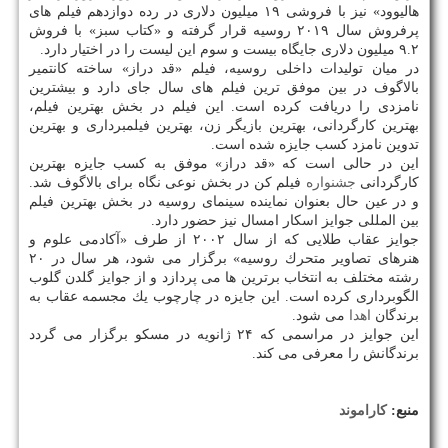
هالیوود» نیز با فروشی ۱۹ میلیون دلاری در رده دوازدهم فیلم های
پرفروش سال ۲۰۱۹ روسیه قرار گرفته و «كتاب سبز» با فروش
۹.۲ میلیون دلاری جایگاه بیست و سوم این لیست را در اختیار دارد.
در میان تولیدات داخلی روسیه، فیلم «قد دراز» ساخته كانتمیر
بالاگوف در بین موفق ترین فیلم های سال جای دارد و بیشترین
نامزدی را دریافت كرده است. این فیلم در بخش بهترین فیلم،
بهترین كارگردانی، بهترین بازیگر زن، بهترین فیلمبرداری و بهترین
تدوین نامزد كسب جایزه شده است.
این در حالی است كه «قد دراز» موفق به كسب جایزه بهترین
كارگردانی
جشنواره
فیلم كن در بخش نوعی نگاه برای بالاگوف شد.
و در عین حال بعنوان نماینده سینمای روسیه در بخش بهترین فیلم
بین المللی جوایز اسكار امسال نیز حضور دارد.
جوایز عقاب طلایی كه از سال ۲۰۰۲ از طرف «آكادمی علوم و
هنرهای تصاویر متحرك روسیه» برگزار می شود، هر سال در ۲۰
رشته مختلف به انتخاب برترین ها می پردازد و از جوایز گلدن گلوب
الگوبرداری كرده است. این جایزه در چارچوب یك مجسمه عقاب به
برندگان
اهدا
می شود.
این جوایز در مراسمی كه ۲۴ ژانویه در مسكو برگزار می گردد
برندگانش را معرفی می كند.
منبع:
كاراموند