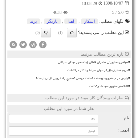
1398/10/07
10:08:29
4638
/ 5
5.0
تگهای مطلب:
اسكار
,
اهدا
,
بازیگر
,
برند
این مطلب را می پسندید؟
(0)
(1)
تازه ترین مطالب مرتبط
هیاهوی سلبریتی ها برای قاتلان زنده سوز میدان علیخانی
مریم همتیان بازیگر جوان سینما و تئاتر درگذشت
پلیس در جستجوی نویسنده گمشده جهنمی که هیچ راه خروجی از آن نیست!
گانگستر مشهور سینما درگذشت
نظرات بینندگان کاراموند در مورد این مطلب
نظر شما در مورد این مطلب
نام:
ایمیل: