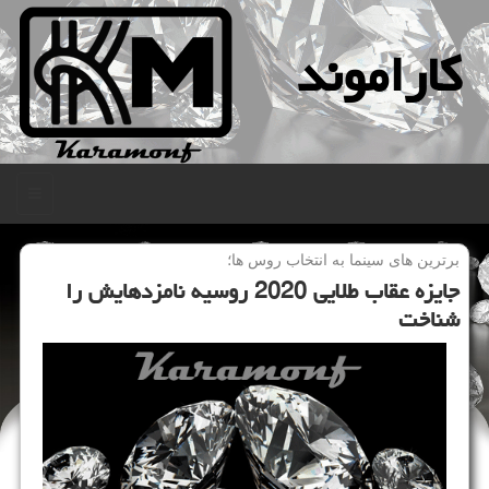
كاراموند
منو
برترین های سینما به انتخاب روس ها؛
جایزه عقاب طلایی 2020 روسیه نامزدهایش را
شناخت