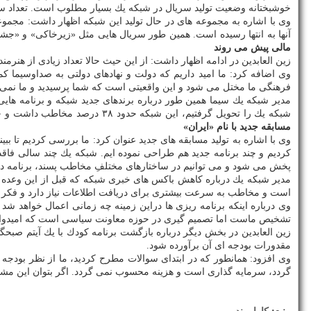
خوشبختانه وضعیت تولید سریال در شبكه یك بسیار مطلوب است. تعداد سریا
آنها به انتها رسیده است. همین طور سریال هایی مثل «زیرخاكی» و «جش
مالی پیش می روند
زین العابدین در ادامه اظهار داشت: از این حیث حالا تعداد زیادی از هنر
وی اضافه كرد: ما امید داریم كه دولت و نهادهای دولتی به صداوسیما ك
فرهنگی ما مختل می شود و این واقعیتی است كه شما پرسیدید و ما نمی تو
مدیر شبكه یك سیما همین طور درباره برندهای جدید شبكه و برنامه های
شبكه یك را تحویل گرفتیم، این شبكه حدود ۳۸ درصد مخاطب داشت و حالا ظرف یك سال این شبكه بیشتر از ۴۴ درصد مخاطب دارد كه این اتفاق با حمایت سازمان و برنامه ریزی های داخل شبكه رخ داده است.
مسابقه جدید با نام «ایران»
وی با اشاره به تولید مسابقه های جدید عنوان كرد: ما بررسی كردیم تا 
كردیم و چند برنامه جدید هم طراحی نموده ایم. شبكه یك چند سالی فا
پخش می شود و می توانیم در ساختارهای مختلفِ مخاطب پسند، برنامه دا
مدیر شبكه یك درباره كاهش باكس های خبری شبكه كه قبل از این وعده آن
است و مخاطب به سرعت بیشتری برای دریافت اطلاعات نیاز دارد و فكر م
وی درباره اینكه برنامه ریزی ها دراین زمینه چه زمانی اعمال خواهد شد 
تشخیص ماست اما تصمیم گیری در حوزه معاونت سیاسی است كه امیدوارم 
زین العابدین در بخش دیگر درباره بازگشت برنامه كودك با یك آیتم صبحگا
مقدورات بودجه ای آن برآورده شود.
وی افزود: همانطور كه در ابتدای سوالات مطرح كردید، ما از نظر بودج
گردد، سرمایه گذاری است و هزینه محسوب نمی گردد. اگر بتوان این مشك