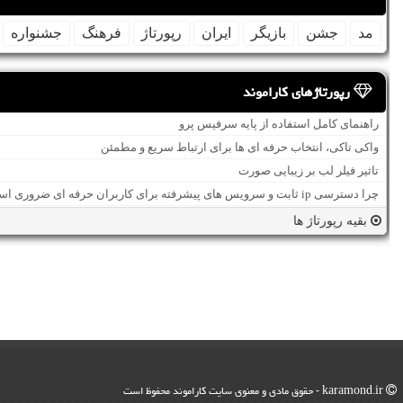
مد
جشن
بازیگر
ایران
رپورتاژ
فرهنگ
جشنواره
رپورتاژهای کاراموند
راهنمای کامل استفاده از پایه سرفیس پرو
واکی تاکی، انتخاب حرفه ای ها برای ارتباط سریع و مطمئن
تاثیر فیلر لب بر زیبایی صورت
چرا دسترسی ip ثابت و سرویس های پیشرفته برای کاربران حرفه ای ضروری است؟
بقیه رپورتاژ ها
karamond.ir - حقوق مادی و معنوی سایت كاراموند محفوظ است