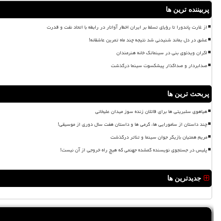
پربیننده ترین ها
از غارت پاندورا تا رؤیای تسلط بر ایران اخطار آواتار در رابطه با اتحاد نفت و قدرت
عشق در دل بماند شنیدنی شد نتیجه چند ماه تمرین عاشقانه!
اکران ویدئوی بنی در سینماتک خانه هنرمندان
صدابردار و صداگذار پیشکسوت سینما درگذشت
پربحث ترین ها
هیاهوی سلبریتی ها برای قاتلان زنده سوز میدان علیخانی
چند داستان از سامورایی ها، گرمی ها و داستان هفت سال دوری از موسیقی!
مریم همتیان بازیگر جوان سینما و تئاتر درگذشت
پلیس در جستجوی نویسنده گمشده جهنمی که هیچ راه خروجی از آن نیست!
جدیدترین ها