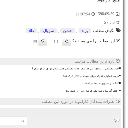
منبع:
كاراموند
1398/09/29
21:07:54
/ 5
5.0
تگهای مطلب:
برند
,
جشن
,
سریال
,
طلا
این مطلب را می پسندید؟
(0)
(1)
تازه ترین مطالب مرتبط
چند داستان از سامورایی ها، گرمی ها و داستان هفت سال دوری از موسیقی!
مریم همتیان بازیگر جوان سینما و تئاتر درگذشت
گانگستر مشهور سینما درگذشت
رفتار آمریکا با تیم ملی فوتبال ایران زشت بود
نظرات بینندگان کاراموند در مورد این مطلب
نام: