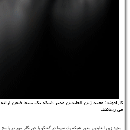
كاراموند: مجید زین العابدین مدیر شبكه یك سیما ضمن ارائه 
می رسانند.
مجید زین العابدین مدیر شبكه یك سیما در گفتگو با خبرنگار مهر در پاسخ