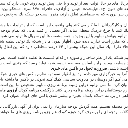
ل های در حال تولید، بعد از تولید و یا حتی پیش تولید روند خوبی دارد كه
وی با اشاره به مجموعه های در حال تولید این ش
ن سر برون» كه به سیمافیلم تعلق دارند، مقرر است در شبكه یك به پخش برسن
مندان و كارگردانان با ما كار می كنند ولی واقعیت این است كه این تولیدات ب
مك كنند تا چرخ
فرهنگ
معطل نماند. اگر بعضی از كمك هایی كه نظام بودجه
انیم پنهانش نماییم با این وجود با همه مشقت ها این سریال ها تولید می شو
ی كه مقرر است تدارك دیده شود، اظهار نمود: ما در شبكه یك نوعی لطمه ش
ببینیم شبكه یك از نظر ساختار و سوژه در كدام قسمت ها لطمه داشته است. پس 
قد مسابقه بود و براین اساس مسابقه «سبقت» به تولید رسید كه چندی است ر
شته باشیم.
ضرورت تحول در باكس های خبری
را به خبرگزاری مهر داده بود نیز اظهار نمود: به نظرم باكس های خبری شبكه
ی كنم اگر دوستان در معاونت سیاسی كمك كنند تحولی در باكس ها داشته با
بیان كرد: ما نمی توانیم دراین زمینه برنامه ریزی نماییم. تشخیص ما این ا
دوستانمان دراین زمینه برنامه ریزی كنند.
بازگشت برنامه كودك آرزوی ما
هی در برنامه «سلام بامداد بخیر» و بیشتر شدن باكس های كودك عنوان كرد: ب
ه در مضیقه هستیم. همه گردش بودجه سازمان را نمی توان از آگهی بازرگانی 
لات بودجه ای را برطرف كرد حوزه كودك هم جزو برنامه ریزی های ما خواهد ب