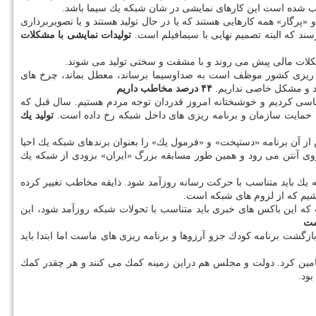
 سبب شده است این كارهای نمایشی در شان شبكه یك سیما باشد.
بكه اظهار داشت: مجموعه های «نون. خ»، «پایتخت»، «پس از آزادی»، «افرا»، «۸۷ متر»، «محكومین» و «پرگار» همه كارهایی هستند كه یا در حال تولید هستند و یا تصویربرداری
د كه البته تصمیم نهایی با سیمافیلم است.
تولیدات نمایشی با مشكلات
ا مشكلات مالی پیش می روند و با مشقت و سختی تولید می شوند.
 ریزی كشور موظف است به صداوسیما برساند، معطل بماند، چرخ های
ند و مشكل خاصی نداریم.
۴۴ درصد مخاطب داریم
ناسی كردیم و خوشبختانه امروز قدردان توجه مردم هستیم. سال قبل كه
تولید یك
از آن برنامه «دستپخت» و «فرمول یك» را بعنوان برندهای شبكه یك احیا
وی آنتن می رود و همین طور مسابقه بزرگ «ایران» بزودی از شبكه یك
 یك باید متناسب با حركت رسانه روزآمد شود. ذایقه مخاطب تغییر كرده
شیم كه از لزوم های شبكه است.
ست كه این باكس های خبری باید متناسب با تحولات شبكه روزآمد شود، این
ست
ازگشت برنامه كودك جزو آرزوها و برنامه ریزی های ماست اما ابتدا باید
تامین كرد. دولت و مجلس هم دراین زمینه كمك می كنند و هر چقدر كمك
ود.