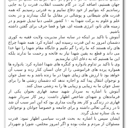
جهان هستیم، اضافه كرد: در گام نخست انقلاب، قدرت را به جایی
رساندیم كه بتوانیم از خود دفاع نماییم و به قدرتی رسیدیم كه همه
قدرت های شیطانی و پوشالی در مقابل ما لنگ بیندازند و در بحث
علم و علوم به بركت شهدا به ۱۰ كشور علمی دنیا تبدیل شویم و در
زمینه های نانو، انرژی هسته ای، هوا و فضا حرف برای گفتن داشته
باشیم.
آبنوش با تاكید بر اینكه در سایه سار مدیریت ولایت فقیه به كوری
دشمنان امروز به این قدرت رسیده ایم، اشاره كرد: همه شهدا چراغ
های راه هستند كه ما راه را گم نكنیم و جایگاه مقام شهدا را تنها خدا
می داند و قطع به یقین شهدا نیاز به فاتحه و رحمت ما ندارند بلكه
این ما هستیم كه به دعای آنان نیازمندیم.
وی با تاكید بر تداوم یادواره و كنگره های شهدا اشاره كرد: یادواره ها
همواره پرده های فراموشی را از جان انسان كنار زده و سبب آن
خواهد بود تا ارزش های زیبای شهدا در ما زنده باشد و به نسل جوان
و نوجوان انتقال پیدا كند و اجازه ندهد كه دشمنان زشتی ها را برای
نسل جوان ما به زیبایی و زیبایی ها را به زشتی مبدل كنند.
آبنوش با اشاره به سردار شهید سعید قهاری بعنوان یكی از
فرماندهان و شهدای شاخص اظهار داشت: رمز كار سردار شهید
قهاری در زندگی و كار بعد ولایت مداری بود كه این امر سبب آن شد
تا در زندگی تعالی داشته و برای جامعه و خصوصاً جوانان و نوجوانان
به یك ستاره تبدیل گردد.
ایشان سپس با اشاره به بحث قدرت سیاسی اظهار نمود: قدرت
مسئولان از مردم و ملت بوده و اگر امروز مجلس، شورا و شهردار