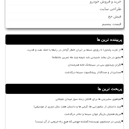
خرید و فروش خودرو
طراحی سایت
فیش حج
قیمت بیسیم
پربیننده ترین ها
از غارت پاندورا تا رؤیای تسلط بر ایران اخطار آواتار در رابطه با اتحاد نفت و قدرت
عشق در دل بماند شنیدنی شد نتیجه چند ماه تمرین عاشقانه!
اکران ویدئوی بنی در سینماتک خانه هنرمندان
صدابردار و صداگذار پیشکسوت سینما درگذشت
پربحث ترین ها
هیاهوی سلبریتی ها برای قاتلان زنده سوز میدان علیخانی
چند داستان از سامورایی ها، گرمی ها و داستان هفت سال دوری از موسیقی!
مریم همتیان بازیگر جوان سینما و تئاتر درگذشت
پلیس در جستجوی نویسنده گمشده جهنمی که هیچ راه خروجی از آن نیست!