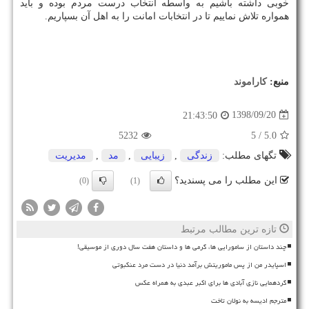
خوبی داشته باشیم به واسطه انتخاب درست مردم بوده و باید
همواره تلاش نماییم تا در انتخابات امانت را به اهل آن بسپاریم.
منبع:
كاراموند
1398/09/20
21:43:50
5232
/ 5
5.0
تگهای مطلب:
زندگی
,
زیبایی
,
مد
,
مدیریت
این مطلب را می پسندید؟
(0)
(1)
تازه ترین مطالب مرتبط
چند داستان از سامورایی ها، گرمی ها و داستان هفت سال دوری از موسیقی!
اسپایدر من از پس ماموریتش برآمد دنیا در دست مرد عنکبوتی
گردهمایی نازی آبادی ها برای اکبر عبدی به همراه عکس
مترجم ادیسه به نولان تاخت