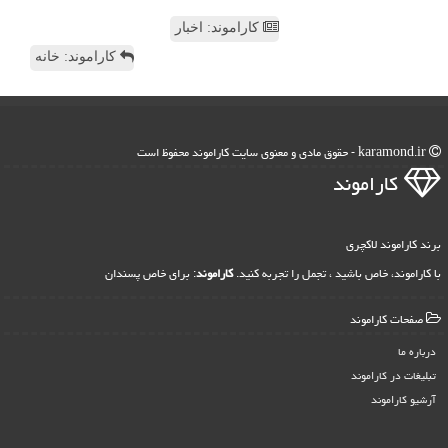
کاراموند: اخبار
کاراموند: خانه
karamond.ir - حقوق مادی و معنوی سایت كاراموند محفوظ است
كاراموند
برند کاراموند لاکچری
با کاراموند، خاص باشید ، تجمل را تجربه کنید.
کاراموند
: برای خاص پسندان
صفحات كاراموند
درباره ما
تبلیغات در كاراموند
آرشیو كاراموند