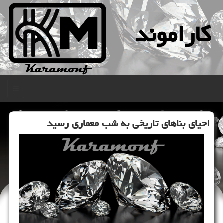
كاراموند
منو
احیای بناهای تاریخی به شب معماری رسید