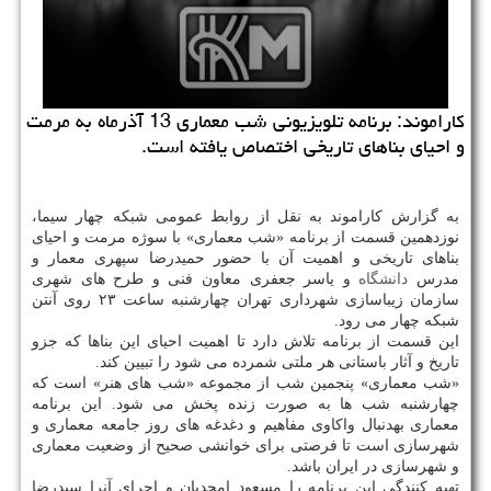
كاراموند: برنامه تلویزیونی شب معماری 13 آذرماه به مرمت
و احیای بناهای تاریخی اختصاص یافته است.
به گزارش كاراموند به نقل از روابط عمومی شبكه چهار سیما،
نوزدهمین قسمت از برنامه «شب معماری» با سوژه مرمت و احیای
بناهای تاریخی و اهمیت آن با حضور حمیدرضا سپهری معمار و
مدرس
دانشگاه
و یاسر جعفری معاون فنی و طرح های شهری
سازمان زیباسازی شهرداری تهران چهارشنبه ساعت ۲۳ روی آنتن
شبكه چهار می رود.
این قسمت از برنامه تلاش دارد تا اهمیت احیای این بناها كه جزو
تاریخ و آثار باستانی هر ملتی شمرده می شود را تبیین كند.
«شب معماری» پنجمین شب از مجموعه «شب های هنر» است كه
چهارشنبه شب ها به صورت زنده پخش می شود. این برنامه
معماری به‎دنبال واكاوی مفاهیم و دغدغه های ‎روز جامعه معماری و
شهرسازی است تا فرصتی برای خوانشی صحیح از وضعیت معماری
و شهرسازی در ایران باشد.
تهیه كنندگی این برنامه را مسعود امجدیان و اجرای آنرا سیدرضا