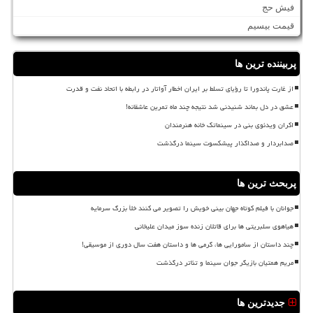
فیش حج
قیمت بیسیم
پربیننده ترین ها
از غارت پاندورا تا رؤیای تسلط بر ایران اخطار آواتار در رابطه با اتحاد نفت و قدرت
عشق در دل بماند شنیدنی شد نتیجه چند ماه تمرین عاشقانه!
اکران ویدئوی بنی در سینماتک خانه هنرمندان
صدابردار و صداگذار پیشکسوت سینما درگذشت
پربحث ترین ها
جوانان با فیلم کوتاه جهان بینی خویش را تصویر می کنند خلأ بزرگ سرمایه
هیاهوی سلبریتی ها برای قاتلان زنده سوز میدان علیخانی
چند داستان از سامورایی ها، گرمی ها و داستان هفت سال دوری از موسیقی!
مریم همتیان بازیگر جوان سینما و تئاتر درگذشت
جدیدترین ها