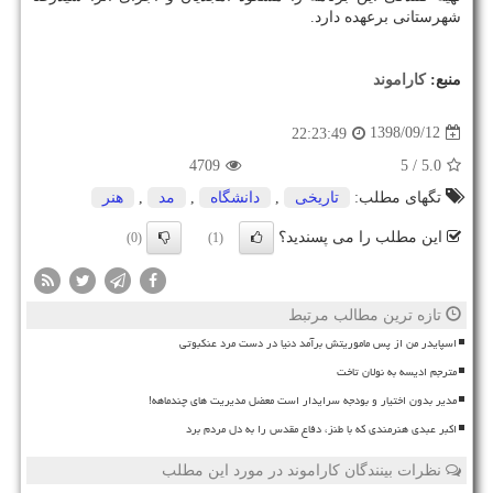
شهرستانی برعهده دارد.
منبع:
كاراموند
1398/09/12
22:23:49
4709
/ 5
5.0
تگهای مطلب:
تاریخی
,
دانشگاه
,
مد
,
هنر
این مطلب را می پسندید؟
(0)
(1)
تازه ترین مطالب مرتبط
اسپایدر من از پس ماموریتش برآمد دنیا در دست مرد عنکبوتی
مترجم ادیسه به نولان تاخت
مدیر بدون اختیار و بودجه سرایدار است معضل مدیریت های چندماهه!
اکبر عبدی هنرمندی که با طنز، دفاع مقدس را به دل مردم برد
نظرات بینندگان کاراموند در مورد این مطلب