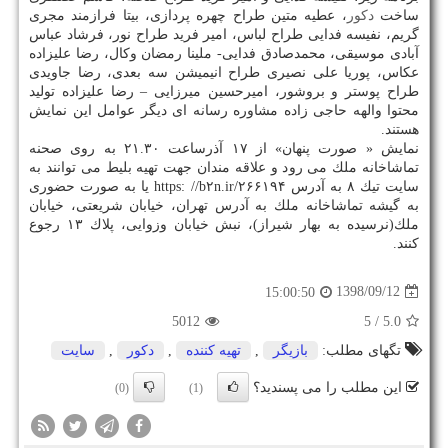
ساخت
دكور
، عطیه متین طراح چهره پردازی، بیتا فرازمند مجری
گریم، نفیسه فدایی طراح لباس، امیر فرید طراح نور، فرشاد عباس
آبادی موسیقی، محمدصادق فدایی- ملینا رمضان وكال، رضا علیزاده
عكاس، پوریا علی نصیری طراح انیمیشن سه بعدی، رضا جاویدی
طراح پوستر و بروشور، امیرحسین میرزایی – رضا علیزاده تولید
محتوا والهه حاجی زاده مشاوره رسانه ای دیگر عوامل این نمایش
هستند.
نمایش « صورت پنهان» از ۱۷ آذرساعت ۲۱.۳۰ به روی صحنه
تماشاخانه ملك می رود و علاقه مندان جهت تهیه بلیط می توانند به
سایت تیك ۸ به آدرس https: //b۲n.ir/۲۶۶۱۹۴ یا به صورت حضوری
به گیشه تماشاخانه ملك به آدرس تهران، خیابان شریعتی، خیابان
ملك(نرسیده به بهار شیراز)، نبش خیابان وزوایی، پلاك ۱۳ رجوع
كنند.
1398/09/12
15:00:50
5012
/ 5
5.0
تگهای مطلب:
بازیگر
,
تهیه كننده
,
دكور
,
سایت
این مطلب را می پسندید؟
(0)
(1)