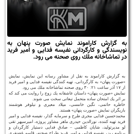
به گزارش كاراموند نمایش صورت پنهان به
نویسندگی و كارگردانی نفیسه فدایی و امیر فرید
در تماشاخانه ملك روی صحنه می رود.
به گزارش كاراموند به نقل از مشاور رسانه این نمایش، نمایش
«صورت پنهان» به كارگردانی، تهیه كنندگی نفیسه فدایی و امیر فرید
از ۱۷ آذر ساعت ۲۱: ۳۰ روی صحنه تماشاخانه ملك می رود.
نمایش «صورت پنهان» داستان عاشقانه یك زوج را روایت می كند كه
بر اثر یك امتحان ساده متحمل تبعاتی سخت می شوند.
خاطره حاتمی، نگین خامسی، میلاد معیری و نیلوفر هوشمند
بازیگران نمایش «صورت پنهان» هستند.
محمدحسین فدایی مجری طرح و سرمایه گذار، نفیسه فدایی و امیر
فرید تهیه كننده، نورالدین حیدری ماهر مشاور پروژه، امیرسپهر تقی
لو مدیرتولید، شایان كاظمی – صادق فدایی دستیار كارگردان و
برنامه ریز، نفیسه فدایی و امیر فرید طراح صحنه، قاسم غضنفری