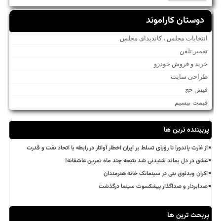
دوستان کاراموند
انتخابات مجلس ، کاندیدای مجلس
تعمیر تلفن
خرید و فروش خودرو
طراحی سایت
فیش حج
قیمت بیسیم
پربیننده ترین ها
از غارت پاندورا تا رؤیای تسلط بر ایران اخطار آواتار در رابطه با اتحاد نفت و قدرت
عشق در دل بماند شنیدنی شد نتیجه چند ماه تمرین عاشقانه!
اکران ویدئوی بنی در سینماتک خانه هنرمندان
صدابردار و صداگذار پیشکسوت سینما درگذشت
پربحث ترین ها