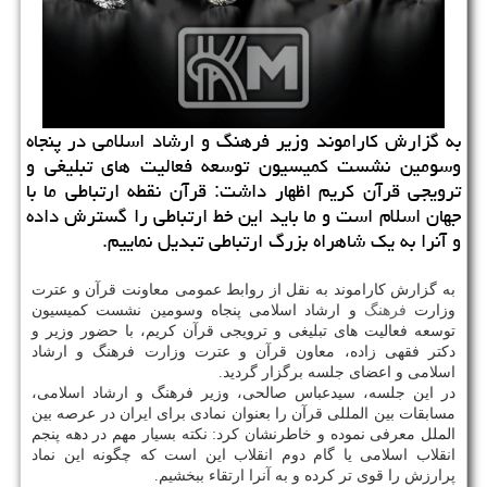
به گزارش كاراموند وزیر فرهنگ و ارشاد اسلامی در پنجاه
وسومین نشست كمیسیون توسعه فعالیت های تبلیغی و
ترویجی قرآن كریم اظهار داشت: قرآن نقطه ارتباطی ما با
جهان اسلام است و ما باید این خط ارتباطی را گسترش داده
و آنرا به یك شاهراه بزرگ ارتباطی تبدیل نماییم.
به گزارش كاراموند به نقل از روابط عمومی معاونت قرآن و عترت
وزارت
فرهنگ
و ارشاد اسلامی پنجاه وسومین نشست كمیسیون
توسعه فعالیت های تبلیغی و ترویجی قرآن كریم، با حضور وزیر و
دكتر فقهی زاده، معاون قرآن و عترت وزارت فرهنگ و ارشاد
اسلامی و اعضای جلسه برگزار گردید.
در این جلسه، سیدعباس صالحی، وزیر فرهنگ و ارشاد اسلامی،
مسابقات بین المللی قرآن را بعنوان نمادی برای ایران در عرصه بین
الملل معرفی نموده و خاطرنشان كرد: نكته بسیار مهم در دهه پنجم
انقلاب اسلامی یا گام دوم انقلاب این است كه چگونه این نماد
پرارزش را قوی تر كرده و به آنرا ارتقاء ببخشیم.