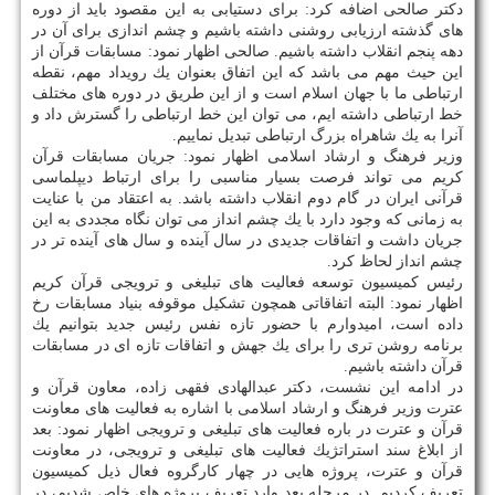
دكتر صالحی اضافه كرد: برای دستیابی به این مقصود باید از دوره
های گذشته ارزیابی روشنی داشته باشیم و چشم اندازی برای آن در
دهه پنجم انقلاب داشته باشیم. صالحی اظهار نمود: مسابقات قرآن از
این حیث مهم می باشد كه این اتفاق بعنوان یك رویداد مهم، نقطه
ارتباطی ما با جهان اسلام است و از این طریق در دوره های مختلف
خط ارتباطی داشته ایم، می توان این خط ارتباطی را گسترش داد و
آنرا به یك شاهراه بزرگ ارتباطی تبدیل نماییم.
وزیر فرهنگ و ارشاد اسلامی اظهار نمود: جریان مسابقات قرآن
كریم می تواند فرصت بسیار مناسبی را برای ارتباط دیپلماسی
قرآنی ایران در گام دوم انقلاب داشته باشد. به اعتقاد من با عنایت
به زمانی كه وجود دارد با یك چشم انداز می توان نگاه مجددی به این
جریان داشت و اتفاقات جدیدی در سال آینده و سال های آینده تر در
چشم انداز لحاظ كرد.
رئیس كمیسیون توسعه فعالیت های تبلیغی و ترویجی قرآن كریم
اظهار نمود: البته اتفاقاتی همچون تشكیل موقوفه بنیاد مسابقات رخ
داده است، امیدوارم با حضور تازه نفس رئیس جدید بتوانیم یك
برنامه روشن تری را برای یك جهش و اتفاقات تازه ای در مسابقات
قرآن داشته باشیم.
در ادامه این نشست، دكتر عبدالهادی فقهی زاده، معاون قرآن و
عترت وزیر فرهنگ و ارشاد اسلامی با اشاره به فعالیت های معاونت
قرآن و عترت در باره فعالیت های تبلیغی و ترویجی اظهار نمود: بعد
از ابلاغ سند استراتژیك فعالیت های تبلیغی و ترویجی، در معاونت
قرآن و عترت، پروژه هایی در چهار كارگروه فعال ذیل كمیسیون
تعریف كردیم. در مرحله بعد وارد تعریف پروژه های خاص شدیم، در