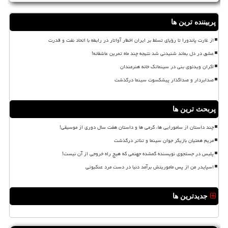
پربیننده ترین ها
از غارت پاندورا تا رؤیای تسلط بر ایران اخطار آواتار در رابطه با اتحاد نفت و قدرت
عشق در دل بماند شنیدنی شد نتیجه چند ماه تمرین عاشقانه!
اکران ویدئوی بنی در سینماتک خانه هنرمندان
صدابردار و صداگذار پیشکسوت سینما درگذشت
پربحث ترین ها
چند داستان از سامورایی ها، گرمی ها و داستان هفت سال دوری از موسیقی!
مریم همتیان بازیگر جوان سینما و تئاتر درگذشت
پلیس در جستجوی نویسنده گمشده جهنمی که هیچ راه خروجی از آن نیست!
اسپایدر من از پس ماموریتش برآمد دنیا در دست مرد عنکبوتی
جدیدترین ها