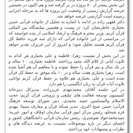
این بخش بیشتر از ۸۰ پروژه در بر گرفته شد و هم اكنون در نخستین
عرضه گزارش رسمی از وضعیت این پروژه ها كه به مرحله اجرایی
رسیده است گزارشی عرضه خواهد شد.
دكتر فقهی زاده در ادامه با اشاره به تجلیل از خانواده قرآنی حسن
بختیاری خاطرنشان كرد: در بیست و هفتمین نمایشگاه بین المللی
قرآن كریم، وزیر محترم فرهنگ و ارشاد اسلامی از بنده خواستند كه
در مراسمی از این خانواده قرآنی كه دارای سه فرزند حافظ كل
قرآن كریم هستند تجلیل شود؛ و امروز از این عزیزان تقدیر خواهد
شد.
در این بخش از نشست زهرا، فاطمه و علی بختیاری هر كدام به
تلاوت آیاتی از كلام الله مجید پرداختند. فاطمه بختیاری، ۱۰ ساله و
در یك سال و نیم قرآن را حفظ نموده و با مفاهیم آن هم آشنا شده
است. زهرا بختیاری هفت ساله و در ۱۰ ماه موفق به حفظ كل قرآن
شده است و علی بختیاری هم علاوه بر حفظ قرآن كریم توانایی
تلاوت آیات قرآن به زبان انگلیسی را هم دارد.
در این جلسه آقایان محمدمهدی عزیززاده، مدیركل دبیرخانه
كمیسیون توسعه فعالیت های تبلیغی و ترویجی قرآن كریم؛ حجت
الاسلام والمسلمین حمید محمدی، دبیر شورای توسعه فرهنگ
قرآنی؛ حسن شیخ اكبری، مدیر شبكه قرآن و معارف سیما؛ مهدی
قره شیخلو، رئیس مركز امور قرآنی سازمان اوقاف و امور خیریه؛
سیدمحمدجواد شوشتری، رئیس سازمان قرآنی دانشگاهیان كشور و
اعضای دیگر در باره موضوعات نشست به عرضه دیدگاه های و
نظرات و پیشنهادات خود پرداختند.