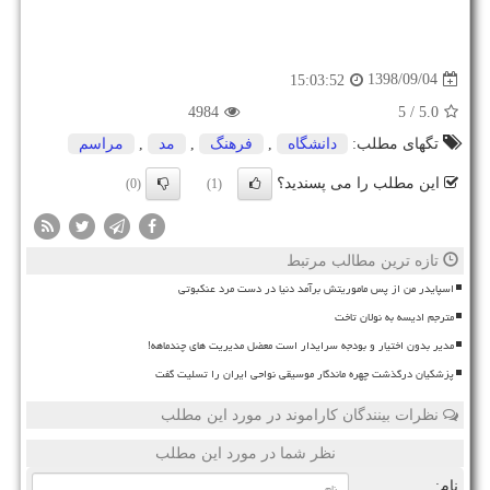
1398/09/04
15:03:52
4984
/ 5
5.0
تگهای مطلب:
دانشگاه
,
فرهنگ
,
مد
,
مراسم
این مطلب را می پسندید؟
(0)
(1)
تازه ترین مطالب مرتبط
اسپایدر من از پس ماموریتش برآمد دنیا در دست مرد عنکبوتی
مترجم ادیسه به نولان تاخت
مدیر بدون اختیار و بودجه سرایدار است معضل مدیریت های چندماهه!
پزشکیان درگذشت چهره ماندگار موسیقی نواحی ایران را تسلیت گفت
نظرات بینندگان کاراموند در مورد این مطلب
نظر شما در مورد این مطلب
نام: