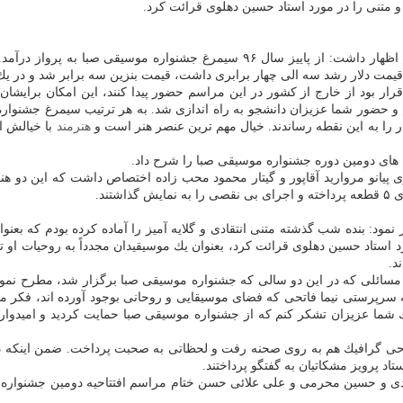
تنی را در مورد استاد حسین دهلوی قرائت كرد.
اظهار داشت: از پاییز سال ۹۶ سیمرغ جشنواره موسیقی صبا 
قیمت دلار رشد سه الی چهار برابری داشت، قیمت بنزین سه برابر شد و در یك ه
ر بود از خارج از كشور در این مراسم حضور پیدا كنند، این امكان برایشان
م و حضور شما عزیزان دانشجو به راه اندازی شد. به هر ترتیب سیمرغ جشنوار
كار را به این نقطه رساندند. خیال مهم ترین عنصر هنر است و
هنرمند
با خیالش ا
ای دومین دوره جشنواره موسیقی صبا را شرح داد.
یانو مروارید آقاپور و گیتار محمود محب زاده اختصاص داشت كه این دو هنرمن
ند.
 نمود: بنده شب گذشته متنی انتقادی و گلایه آمیز را آماده كرده بودم كه بع
رد استاد حسین دهلوی قرائت كرد، بعنوان یك موسیقیدان مجدداً به روحیات او ت
د.
ائلی كه در این دو سالی كه جشنواره موسیقی صبا برگزار شد، مطرح نمودند و
به سرپرستی نیما فاتحی كه فضای موسیقایی و روحانی بوجود آورده اند، فكر می
 شما عزیزان تشكر كنم كه از جشنواره موسیقی صبا حمایت كردید و امیدوارم 
 گرافیك هم به روی صحنه رفت و لحظاتی به صحبت پرداخت. ضمن اینكه در ا
اد پرویز مشكاتیان به گفتگو پرداختند.
دی و حسین محرمی و علی علائی حسن ختام مراسم افتتاحیه دومین جشنواره م