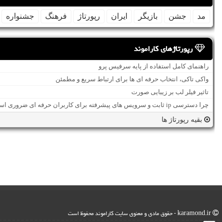
مد
جشن
بازیگر
ایران
رپورتاژ
فرهنگ
جشنواره
رپورتاژهای کاراموند
راهنمای کامل استفاده از پایه سرفیس پرو
واکی تاکی، انتخاب حرفه ای ها برای ارتباط سریع و مطمئن
تاثیر فیلر لب بر زیبایی صورت
چرا دسترسی ip ثابت و سرویس های پیشرفته برای کاربران حرفه ای ضروری است؟
بقیه رپورتاژ ها
karamond.ir - حقوق مادی و معنوی سایت كاراموند محفوظ است