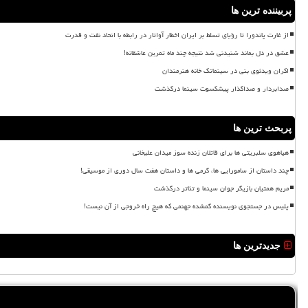
پربیننده ترین ها
از غارت پاندورا تا رؤیای تسلط بر ایران اخطار آواتار در رابطه با اتحاد نفت و قدرت
عشق در دل بماند شنیدنی شد نتیجه چند ماه تمرین عاشقانه!
اکران ویدئوی بنی در سینماتک خانه هنرمندان
صدابردار و صداگذار پیشکسوت سینما درگذشت
پربحث ترین ها
هیاهوی سلبریتی ها برای قاتلان زنده سوز میدان علیخانی
چند داستان از سامورایی ها، گرمی ها و داستان هفت سال دوری از موسیقی!
مریم همتیان بازیگر جوان سینما و تئاتر درگذشت
پلیس در جستجوی نویسنده گمشده جهنمی که هیچ راه خروجی از آن نیست!
جدیدترین ها