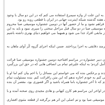
به پرواز درآمد. به این علت از واژه سیمرغ استفاده می كنم كه در این دو سال با وجود
فته گذشته شبكه اینترنت جهانی در ایران با قطعی روبه رو بود.
 فراهم نشود و ما از حضور آنها در دومین جشنواره موسیقی صبا محروم
ه موسیقی صبا در دو سال قبل مراحل سختی را سپری نمود و باید به این
ز مابقی افراد جدا می شود و همهما می خواهیم دنیای بهتری داشته باشیم
د دقایقی به اجرا پرداختند. ضمن اینكه اجرای گروه كُر آوای ماهان به
نوان دبیر جشنواره در مراسم افتتاحیه دومین جشنواره موسیقی صبا قرائت
أمل كردم؛ به اینكه علیرغم تمام بی انصافی هایی كه در حق این بزرگمرد
 برعكس بنده كه می خواستم این مسائل را با اخم بیان كنم اما او با
 كنم به خودم اجازه ندهم كه این متن راقرائت كنم. بنده مسئولیت تمام
كه تا آخر جشنواره باما همراه باشید و اگر قصوری بود، مقصر آن بنده
واخر این مراسم هم كارن كیهانی و هادی مجیدی روی صحنه آمده و با
وسیقی صبا بود و تم اصلی این اثر هم برگرفته از قطعه مثنوی افشاری