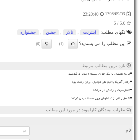
1398/09/03
23:20:40
/ 5
5.0
تگهای مطلب:
اینترنت
,
تالار
,
جشن
,
جشنواره
این مطلب را می پسندید؟
(0)
(1)
تازه ترین مطالب مرتبط
مریم همتیان بازیگر جوان سینما و تئاتر درگذشت
رفتار آمریکا با تیم ملی فوتبال ایران زشت بود
تقابل مرگ و زندگی در خراشه
6 هزار نفر از 7 نمایش روی صحنه دیدن کردند
نظرات بینندگان کاراموند در مورد این مطلب
نام: