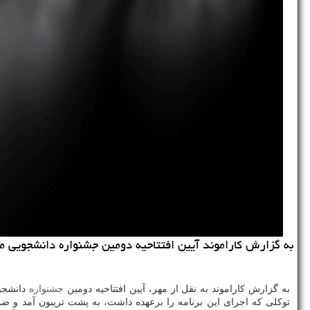
به گزارش كاراموند آیین افتتاحیه دومین جشنواره دانشجویی موس
به گزارش كاراموند به نقل از مهر، آیین افتتاحیه دومین
جشنواره
دانشجوی
توكلی كه اجرای این برنامه را برعهده داشت، به پشت تریبون آمد و ض