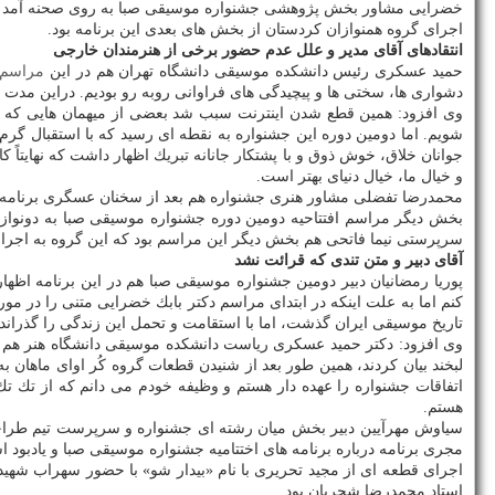
خضرایی مشاور بخش پژوهشی جشنواره موسیقی صبا به روی صحنه آمد و م
اجرای گروه همنوازان كردستان از بخش های بعدی این برنامه بود.
انتقادهای آقای مدیر و علل عدم حضور برخی از هنرمندان خارجی
حمید عسكری رئیس دانشكده موسیقی دانشگاه تهران هم در این
مراسم
دشواری ها، سختی ها و پیچیدگی های فراوانی روبه رو بودیم. دراین مدت 
وی افزود: همین قطع شدن اینترنت سبب شد بعضی از میهمان هایی كه قرا
شویم. اما دومین دوره این جشنواره به نقطه ای رسید كه با استقبال گر
جوانان خلاق، خوش ذوق و با پشتكار جانانه تبریك اظهار داشت كه نهایتاً 
و خیال ما، خیال دنیای بهتر است.
محمدرضا تفضلی مشاور هنری جشنواره هم بعد از سخنان عسگری برنامه ه
بخش دیگر مراسم افتتاحیه دومین دوره جشنواره موسیقی صبا به دونوازی پ
سرپرستی نیما فاتحی هم بخش دیگر این مراسم بود كه این گروه به اجرای ۵ قطعه پرداخته و اجرای بی نقصی را به نمایش گذاشت
آقای دبیر و متن تندی كه قرائت نشد
پوریا رمضانیان دبیر دومین جشنواره موسیقی صبا هم در این برنامه اظهار
كنم اما به علت اینكه در ابتدای مراسم دكتر بابك خضرایی متنی را در مو
تاریخ موسیقی ایران گذشت، اما با استقامت و تحمل این زندگی را گذراندن
وی افزود: دكتر حمید عسكری ریاست دانشكده موسیقی دانشگاه هنر هم مس
لبخند بیان كردند، همین طور بعد از شنیدن قطعات گروه كُر اوای ماهان 
اتفاقات جشنواره را عهده دار هستم و وظیفه خودم می دانم كه از تك تك
هستم.
سیاوش مهرآیین دبیر بخش میان رشته ای جشنواره و سرپرست تیم طراحی
مجری برنامه درباره برنامه های اختتامیه جشنواره موسیقی صبا و یادبود است
اجرای قطعه ای از مجید تحریری با نام «بیدار شو» با حضور سهراب شهی
استاد محمدرضا شجریان بود.