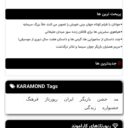
پربحث ترین ها
جوانان با فیلم کوتاه جهان بینی خویش را تصویر می کنند خلأ بزرگ سرمایه
هیاهوی سلبریتی ها برای قاتلان زنده سوز میدان علیخانی
چند داستان از سامورایی ها، گرمی ها و داستان هفت سال دوری از موسیقی!
مریم همتیان بازیگر جوان سینما و تئاتر درگذشت
جدیدترین ها
KARAMOND Tags
مد
جشن
بازیگر
ایران
رپورتاژ
فرهنگ
جشنواره
زندگی
رپورتاژهای کاراموند