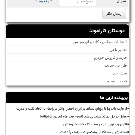
سوال:
= ۴ بعلاوه ۲
دوستان کاراموند
انتخابات مجلس ، کاندیدای مجلس
تعمیر تلفن
خرید و فروش خودرو
طراحی سایت
فیش حج
قیمت بیسیم
پربیننده ترین ها
از غارت پاندورا تا رؤیای تسلط بر ایران اخطار آواتار در رابطه با اتحاد نفت و قدرت
عشق در دل بماند شنیدنی شد نتیجه چند ماه تمرین عاشقانه!
اکران ویدئوی بنی در سینماتک خانه هنرمندان
صدابردار و صداگذار پیشکسوت سینما درگذشت