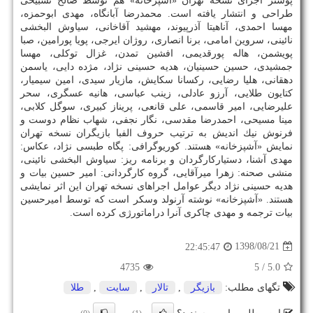
پوستر اجرای نسخه تهران «آشپزخانه» هم توسط صالح تسبیحی
طراحی و انتشار یافته است. محمدرضا آبانگاه، مهدی ابوحمزه،
مهسا احمدی، آناهیتا آذرپیوند، مهشید آقاخانی، سیاوش البخشی
نائینی، سروین امامی، برنا انصاری، روژان ایرجی، پویا پورامین، صبا
پویشمن، هاله پورقدیمی، افشین تمدن، غزال توكلی، مهسا
جمشیدی، حسین حسینیان، هدیه حسینی نژاد، مژده دایی، یاسمن
دهقانی، هلیا رضایی، ركسانا سكایش، مازیار سیدی، امین سیمیار،
كتایون طلایی، آرزو عادلی، زینب عباسی، هانیه عسگری، سحر
علیرضایی، امیر قاسمی، علی قانعی، پریناز كبیری، سوگل كلابی،
مینا مسیحی، احمدرضا مقدسی، نگار نجفی، شهاب نظام دوست و
فرنوش نیك اندیش به ترتیب حروف الفبا بازیگران نسخه تهران
نمایش «آشپزخانه» هستند. كوریوگرافی: پگاه طبسی نژاد، عكاس:
مهدی آشنا، دستیاركارگردان و برنامه ریز: سیاوش البخشی نائینی،
منشی صحنه: زهرا میرآقایی، گروه كارگردانی: امیر حسین بیات و
هدیه حسینی نژاد دیگر عوامل اجراهای نسخه تهران این اثر نمایشی
هستند. «آشپزخانه» نوشته آرنولد وسكر است كه توسط امیرحسین
بیات ترجمه و مهدی چاكری آنرا دراماتورژی كرده است.
1398/08/21
22:45:47
4735
/ 5
5.0
تگهای مطلب:
بازیگر
,
تالار
,
سایت
,
طلا