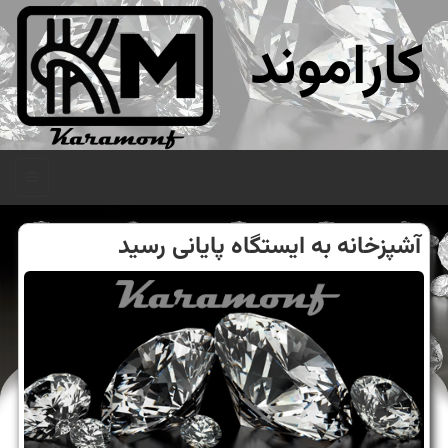
کاراموند
منو
آشپزخانه به ایستگاه پایانی رسید