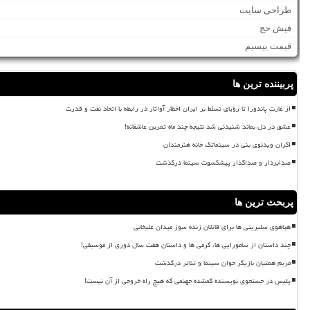
طراحی سایت
فیش حج
قیمت بیسیم
پربیننده ترین ها
از غارت پاندورا تا رؤیای تسلط بر ایران اخطار آواتار در رابطه با اتحاد نفت و قدرت
عشق در دل بماند شنیدنی شد نتیجه چند ماه تمرین عاشقانه!
اکران ویدئوی بنی در سینماتک خانه هنرمندان
صدابردار و صداگذار پیشکسوت سینما درگذشت
پربحث ترین ها
هیاهوی سلبریتی ها برای قاتلان زنده سوز میدان علیخانی
چند داستان از سامورایی ها، گرمی ها و داستان هفت سال دوری از موسیقی!
مریم همتیان بازیگر جوان سینما و تئاتر درگذشت
پلیس در جستجوی نویسنده گمشده جهنمی که هیچ راه خروجی از آن نیست!