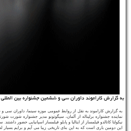
به گزارش كاراموند داوران سی و ششمین جشنواره بین المللی فیل
به گزارش كاراموند به نقل از روابط عمومی موزه سینما، داوران سی 
نماینده جشنواره برلیناله از آلمان، سیگوتونو مدیر جشنواره شورت شورتز 
این دومین باری است كه به این بنای تاریخی زیبا می آیم و برایم بسیار لذ