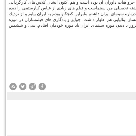
جزو هیات داوران آن بوده است و هم اكنون ایشان كلاس های كارگردانی
رشته تحصیلی من سینماست و فیلم های زیادی از عباس كیارستمی را دیده
ه سینمای ایران داشتم بنابراین كنجكاو بودم به ایران بیایم و از نزدیك
از ایتالیایی هم اظهار داشت: جوایز و یادگاری های فیلمسازان در موزه
روز با دیدن موزه سینمای ایران یاد موزه خودمان افتادم. سی و ششمین