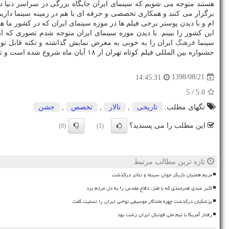
هستند متوجه می شویم كه سینمای ایران جایگاه بزرگی در سراسر دنیا د
برگزار می كنند و همكاری تخصصی و حرفه ای با هم در زمینه سینما داری
ام و با دیدن پوستر برخی فیلم ها در موزه سینمای ایران كه در كشور ما ه
این كشور را ببینم. با دیدن موزه سینمای ایران متوجه شدم تصوری كه از
سینما
فرهنگ
ایران را به خوبی به معرض نمایش گذاشته و نكته قابل توج
جشنواره بین المللی فیلم كوتاه تهران از ۱۸ آبان ماه شروع شده است و تا ۲۴ آبان ماه ادامه دارد.
1398/08/21
14:45:31
/ 5
5.0
تگهای مطلب:
تاریخی
,
تالار
,
تخصص
,
جشن
این مطلب را می پسندید؟
(0)
(1)
تازه ترین مطالب مرتبط
مریم همتیان بازیگر جوان سینما و تئاتر درگذشت
اکبر عبدی هنرمندی که با طنز، دفاع مقدس را به دل مردم برد
پزشکیان درگذشت چهره ماندگار موسیقی نواحی ایران را تسلیت گفت
رفتار آمریکا با تیم ملی فوتبال ایران زشت بود