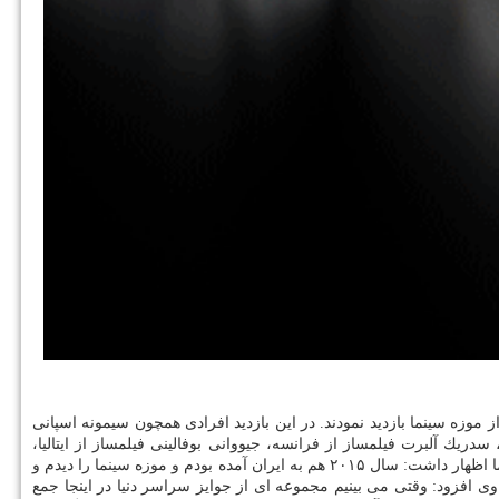
ی فیلم كوتاه تهران بامداد امروز سه شنبه ۲۲ آبان از موزه سینما بازدید نمودند. در این بازدید افرادی همچون سیمونه اسپانی
سدریك آلبرت فیلمساز از فرانسه، جیووانی بوفالینی فیلمساز از ایتالیا،
نیكولتا كاتالدو فیلمساز از ایتالیا و پابلو فیلمساز اسپانیایی حضور داشتند. سیگوتونو مدیر جشنواره شورت شورتز ژاپن پس از بازدید از تالارهای موزه سینما اظهار داشت: سال ۲۰۱۵ هم به ایران آمده بودم و موزه سینما را دیدم و
. وی افزود: وقتی می بینیم مجموعه ای از جوایز سراسر دنیا در اینجا جمع