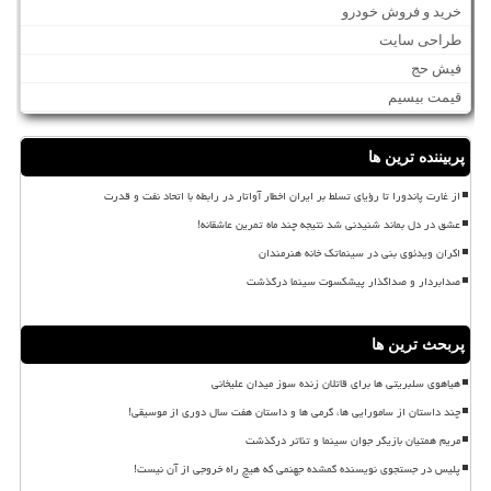
خرید و فروش خودرو
طراحی سایت
فیش حج
قیمت بیسیم
پربیننده ترین ها
از غارت پاندورا تا رؤیای تسلط بر ایران اخطار آواتار در رابطه با اتحاد نفت و قدرت
عشق در دل بماند شنیدنی شد نتیجه چند ماه تمرین عاشقانه!
اکران ویدئوی بنی در سینماتک خانه هنرمندان
صدابردار و صداگذار پیشکسوت سینما درگذشت
پربحث ترین ها
هیاهوی سلبریتی ها برای قاتلان زنده سوز میدان علیخانی
چند داستان از سامورایی ها، گرمی ها و داستان هفت سال دوری از موسیقی!
مریم همتیان بازیگر جوان سینما و تئاتر درگذشت
پلیس در جستجوی نویسنده گمشده جهنمی که هیچ راه خروجی از آن نیست!