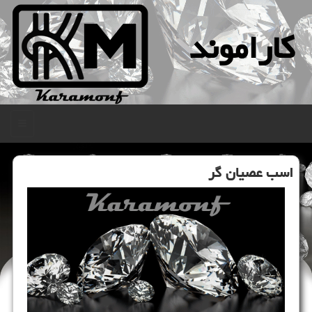
كاراموند
منو
اسب عصیان گر