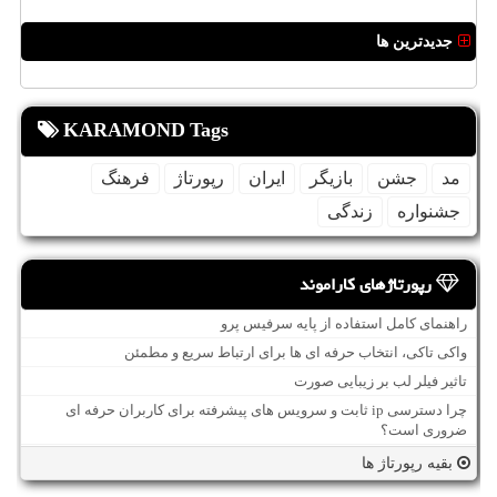
جدیدترین ها
KARAMOND Tags
مد
جشن
بازیگر
ایران
رپورتاژ
فرهنگ
جشنواره
زندگی
رپورتاژهای کاراموند
راهنمای کامل استفاده از پایه سرفیس پرو
واکی تاکی، انتخاب حرفه ای ها برای ارتباط سریع و مطمئن
تاثیر فیلر لب بر زیبایی صورت
چرا دسترسی ip ثابت و سرویس های پیشرفته برای کاربران حرفه ای
ضروری است؟
بقیه رپورتاژ ها