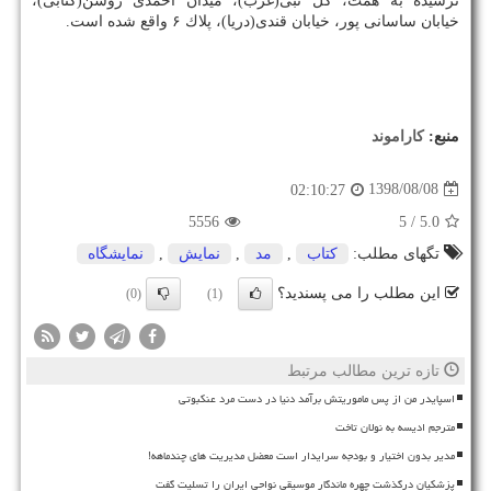
نرسیده به همت، گل نبی(غرب)، میدان احمدی روشن(كتابی)،
خیابان ساسانی پور، خیابان قندی(دریا)، پلاك ۶ واقع شده است.
منبع:
كاراموند
1398/08/08
02:10:27
5556
/ 5
5.0
تگهای مطلب:
كتاب
,
مد
,
نمایش
,
نمایشگاه
این مطلب را می پسندید؟
(0)
(1)
تازه ترین مطالب مرتبط
اسپایدر من از پس ماموریتش برآمد دنیا در دست مرد عنکبوتی
مترجم ادیسه به نولان تاخت
مدیر بدون اختیار و بودجه سرایدار است معضل مدیریت های چندماهه!
پزشکیان درگذشت چهره ماندگار موسیقی نواحی ایران را تسلیت گفت