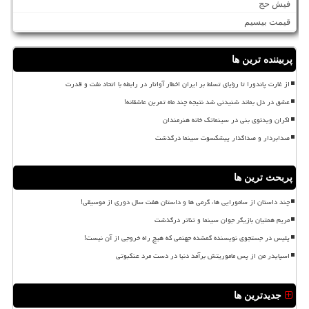
فیش حج
قیمت بیسیم
پربیننده ترین ها
از غارت پاندورا تا رؤیای تسلط بر ایران اخطار آواتار در رابطه با اتحاد نفت و قدرت
عشق در دل بماند شنیدنی شد نتیجه چند ماه تمرین عاشقانه!
اکران ویدئوی بنی در سینماتک خانه هنرمندان
صدابردار و صداگذار پیشکسوت سینما درگذشت
پربحث ترین ها
چند داستان از سامورایی ها، گرمی ها و داستان هفت سال دوری از موسیقی!
مریم همتیان بازیگر جوان سینما و تئاتر درگذشت
پلیس در جستجوی نویسنده گمشده جهنمی که هیچ راه خروجی از آن نیست!
اسپایدر من از پس ماموریتش برآمد دنیا در دست مرد عنکبوتی
جدیدترین ها