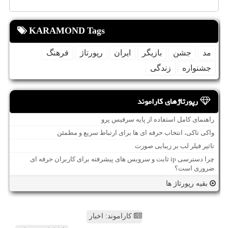
KARAMOND Tags
مد
جشن
بازیگر
ایران
رپورتاژ
فرهنگ
جشنواره
زندگی
رپورتاژهای کاراموند
راهنمای کامل استفاده از پایه سرفیس پرو
واکی تاکی، انتخاب حرفه ای ها برای ارتباط سریع و مطمئن
تاثیر فیلر لب بر زیبایی صورت
چرا دسترسی ip ثابت و سرویس های پیشرفته برای کاربران حرفه ای
ضروری است؟
بقیه رپورتاژ ها
کاراموند: اخبار