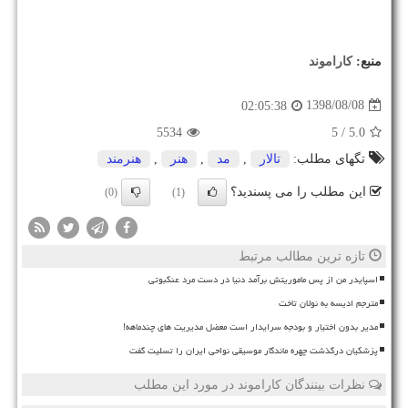
منبع:
كاراموند
1398/08/08
02:05:38
5534
/ 5
5.0
تگهای مطلب:
تالار
,
مد
,
هنر
,
هنرمند
این مطلب را می پسندید؟
(0)
(1)
تازه ترین مطالب مرتبط
اسپایدر من از پس ماموریتش برآمد دنیا در دست مرد عنکبوتی
مترجم ادیسه به نولان تاخت
مدیر بدون اختیار و بودجه سرایدار است معضل مدیریت های چندماهه!
پزشکیان درگذشت چهره ماندگار موسیقی نواحی ایران را تسلیت گفت
نظرات بینندگان کاراموند در مورد این مطلب