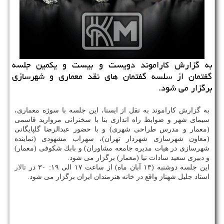
به گزارش كاراموند دویست و بیست و یكمین جلسه
گفتمان از سلسه گفتمان های نقد معماری و شهرسازی
برگزار می شود.
به گزارش كاراموند به نقل از ایسنا، این جلسه با سوژه معماری،
سیمای شهر و ضوابط راه اندازی بنا با سخنرانی مروارید قاسمی
(معمار و مدرس طراحی شهری) و با حضور عبدالرضا گلپایگانی
(معاون شهرسازی شهردار تهران)، سهراب مشهودی (نماینده
شهرسازی در هیات مدیره جامعه مشاوران) و بابك شكوفی (معمار)
و دبیری سعید سادات نیا (معمار) برگزار می شود.
این جلسه دوشنبه (۱۳ آبان ماه) از ساعت ۱۷ الی ۱۹: ۳۰ در
تالار
استاد جلیل شهناز واقع در خانه هنرمندان ایران برگزار می شود.