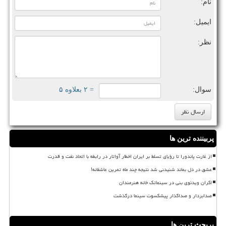
نام:
ایمیل:
نظر:
سوال:
= ۲ بعلاوه ۵
پربیننده ترین ها
از غارت پاندورا تا رؤیای تسلط بر ایران اخطار آواتار در رابطه با اتحاد نفت و قدرت
عشق در دل بماند شنیدنی شد نتیجه چند ماه تمرین عاشقانه!
اکران ویدئوی بنی در سینماتک خانه هنرمندان
صدابردار و صداگذار پیشکسوت سینما درگذشت
پربحث ترین ها