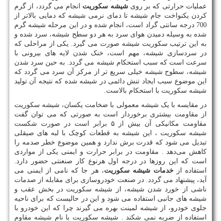
عملیات حرارتی که بر روی
شیشه سکوریت
انجام می گردد، از گرم
کردن یکنواخت جام شیشه تا دمای نرمی شیشه که دمایی بالاتر از
700 درجه سانتی گراد است، انجام شده و در این مرحله شیشه گرم
شده به وسیله دمیدن هوای سرد به هر دو سطح شیشه، سرد شده و
به این ترتیب سکوریت شیشه صورت می گیرد. یکی از مراحلی که
در سردسازی شیشه، مهم است، خنک شدن لایه های بیرونی با
سرعت است که سبب استحکام شیشه می گردد. به حین سرد شدن
شیشه، سطوح شیشه خیلی سریع تر از مرکز آن سرد می گردد که
این موضوع سبب ایجاد تنش دائمی در شیشه شده که نتیجه آن تولید
شیشه سکوریت با استحکام بالاست.
در مقایسه با یک شیشه معمولی با ضخامت یکسان، شیشه سکوریت
از مقاومت بیشتری برخوردار است به صورتی که می توان گفت
مقاومت مکانیکی آن بیش از ۵ برابر است در صورت شکست
شیشه سکوریت ، این شیشه به قطعات کوچک با لبه های صیقلی
تبدیل می شود که قدرت برش ندارد و همین موضوع خطر صدمه را
کاهش می‌دهد . مقاومت در برابر حرارت و ایمنی یکی از مواردی
است که این روزها در درجه اول هرنوع کار صنعنتی حضور دارد.
استفاده از
خدمات شیشه سکوریت
، هر جا که نامی از ایمنی می
آید، پیشنهاد می گردد. در صنعت خودروسازی برای مقابله از صدمات
ناشی از خورد شدن شیشه، از شیشه سکوریت در بخش عقب و
شیشه های جانبی استفاده می شود و این در حالیست که برای ناحیه
جلوی خودرو، از شیشه لمینت بهره می گیرند چرا که این خودرو با
استفاده از ضربه نمی شکند . شیشه سکوریت با نام شیشه مقاوم