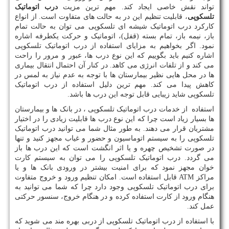
تواند نقش خاصی ایجاد کند. مهم ترین مزیت
درب اتوماتیک
تلسکوپی
، قابلیت تنظیم این در به حالت های متفاوت است. از انواع
کارکرد درب اتوماتیک شیشه ای تلسکوپی می توان به حالت تمام
باز، نیمه باز، تمام بسته (قفل)، اتوماتیک و حرکت یکطرفه اشاره
نمود
.
اگر بخواهیم به مزایای استفاده از درب اتوماتیک تلسکوپی
اشاره کنیم باید بگوییم که این نوع درب ها، عبور و مرور را راحت
می کند و از تلفات انرژی می کاهد. در کنار آن احتمال انتقال بیماری
ها در محل هایی نظیر بیمارستان ها با توجه به عدم نیاز به لمس در
کاهش پیدا می کند. مهم ترین دلیل استفاده از درب اتوماتیک
تلسکوپی شاید زیبایی قابل توجه این درب ها باشد.
استفاده از خدمات درب اتوماتیک تلسکوپی ، در بانک ها و بیمارستان
ها بسیار زیاد است چرا که این نوع درب ها قابلیت زیادی را در اختیار
مشتریان قرار می دهند. به طور مثال شما می توانید درب اتوماتیک
تلسکوپی را به سیستم اتوماسیون و حضور و غیاب مجهز کنید و تنها
در صورت تشخیص چهره و یا اثر انگشت است که این درب ها باز
می گردد. درب اتوماتیک تلسکوپی را می توان به سیستم کارت
خوان مجهز نمود که برای امنیت بیشتر در ورودی بانک ها و یا
مراکز
ATM
قابل استفاده است. امکان تنظیم ورود و خروج متفاوت
برای درب اتوماتیک تلسکوپی وجود دارد چرا که شما می توانید به
هنگام ورود از کارت استفاده کرده و در هنگام خروج، سنسور حرکتی
عمل کند.
با استفاده از درب اتوماتیک تلسکوپی از دربی بهره مند می شوید که