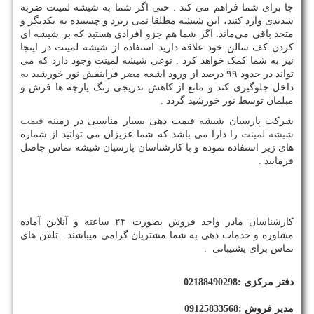
جا برای شما فراهم می کند . حتی اگر شما به شیشه لمینت ضربه
شدیدی وارد کنید، این شیشه مطلقا نمی ریزد و چسبیده به یکدیگر و
متحد باقی می‌ماند. اگر شما هم جزو افرادی هستید که بر شیشه ای
کردن کف سالن خود علاقه دارید استفاده از شیشه لمینت در اینجا
نیز به شما کمک خواهد کرد . نوعی شیشه لمینت وجود دارد که می
تواند در حدود ۹۹ درصد از ورود اشعه مضر فرابنفش نور خورشید به
داخل جلوگیری کند و مانع از کاهش تدریجی رنگ پارچه ها فرش و
مبلمان توسط نور خورشید گردد .
شرکت پارسیان شیشه قیمت دهی بسیار مناسبی در زمینه
قیمت
شیشه لمینت
را دارا می باشد که شما عزیزان می توانید از شماره
های زیر استفاده نموده و با کارشناسان پارسیان شیشه تماس جاصل
فرمایید .
کارشناسان مادر واحد فروش بصورت
۲۴
ساعته و آنلاین آماده
مشاوره و خدمات دهی به شما مشتریان گرامی میباشند . تلفن های
تماس برای پشتیبانی
:
دفتر مرکزی :02188490298
مدیر فروش :09125833568