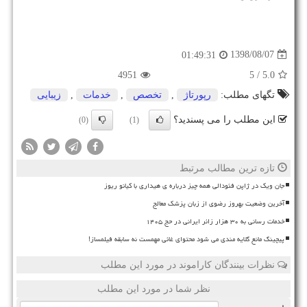
1398/08/07
01:49:31
4951
/ 5
5.0
تگهای مطلب:
رپورتاژ
,
تخصص
,
خدمات
,
زیبایی
این مطلب را می پسندید؟
(0)
(1)
تازه ترین مطالب مرتبط
جان ویک در ژاپن فئودالی همه چیز درباره ی هیداری با کیانو ریوز
آخرین وضعیت بهروز رضوی از زبان پزشک معالج
خدمات رسانی به ۳۰ هزار زائر ایرانی در حج ۱۴۰۵
پیچینگ مانع گلایه مندی می شود محتوای غائی مهمست نه سابقه فیلمساز!
نظرات بینندگان کاراموند در مورد این مطلب
نظر شما در مورد این مطلب