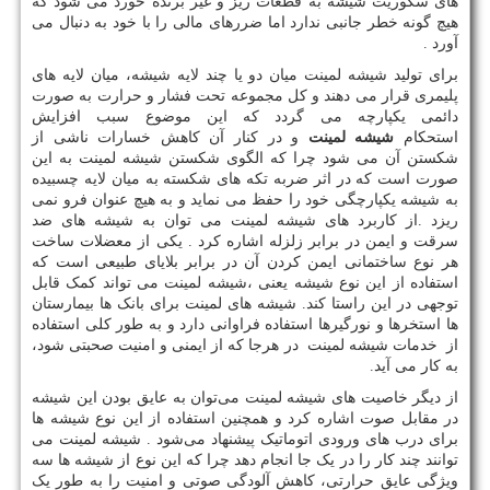
های سکوریت شیشه به قطعات ریز و غیر برنده خورد می شود که
هیچ گونه خطر جانبی ندارد اما ضررهای مالی را با خود به دنبال می
آورد .
برای تولید شیشه لمینت میان دو یا چند لایه شیشه، میان لایه های
پلیمری قرار می دهند و کل مجموعه تحت فشار و حرارت به صورت
دائمی یکپارچه می گردد که این موضوع سبب افزایش
استحکام
شیشه لمینت
و در کنار آن کاهش خسارات ناشی از
شکستن آن می شود چرا که الگوی شکستن شیشه لمینت به این
صورت است که در اثر ضربه تکه های شکسته به میان لایه چسبیده
به شیشه یکپارچگی خود را حفظ می نماید و به هیچ عنوان فرو نمی
ریزد .از کاربرد های شیشه لمینت می توان به شیشه های ضد
سرقت و ایمن در برابر زلزله اشاره کرد . یکی از معضلات ساخت
هر نوع ساختمانی ایمن کردن آن در برابر بلایای طبیعی است که
استفاده از این نوع شیشه یعنی ،شیشه لمینت می تواند کمک قابل
توجهی در این راستا کند. شیشه های لمینت برای بانک ها بیمارستان
ها استخرها و نورگیرها استفاده فراوانی دارد و به طور کلی استفاده
از خدمات شیشه لمینت در هرجا که از ایمنی و امنیت صحبتی شود،
به کار می آید.
از دیگر خاصیت های شیشه لمینت می‌توان به عایق بودن این شیشه
در مقابل صوت اشاره کرد و همچنین استفاده از این نوع شیشه ها
برای درب های ورودی اتوماتیک پیشنهاد می‌شود . شیشه لمینت می
توانند چند کار را در یک جا انجام دهد چرا که این نوع از شیشه ها سه
ویژگی عایق حرارتی، کاهش آلودگی صوتی و امنیت را به طور یک