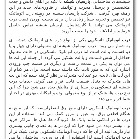
شیشه‌های ساختمانی،
پارسیان شیشه
با تکیه بر اتقای دانش و جذب
متخصصین و پرسنل مجرب و
توانمند از فناوری‌های جدید در این
زمینه بهره گرفت . شرکت پارسیان شیشه در زمینه
درب اتوماتیک
نیز تخصص و تجربه بسیار زیادی دارد برای بدست آوردن
قیمت درب
اتوماتیک
می توانید با کارشناسان پارسیان شیشه تماس حاصل
فرمایید و اطلاعات خود را بدست آورید .
درب اتوماتیک تلسکوپی
یکی از انواع درب های اتوماتیک شیشه ای
به شمار می رود . درب اتوماتیک شیشه ای معمولی دارای چهار و یا
دو قسمت و لت است اما درب اتوماتیک تلسکوپی در حالت معمول
حداقل از شش قسمت و یا لت تشکیل می گردد. از جمله این لت ها
می توان به یکی در سمت راست و دیگری در سمت چپ ورودی
اشاره کرد که به طور ثابت نگه داشته شده است. برای هر کدام از
این لت های ثابت، دو عدد لت متحرک در نظر گرفته شده که این لت
های متحرک به دنبال قسمت قابت قرار می گیرند. خدمات درب
شیشه ای تلسکوپی در بسیاری از مناطق دیده می شود چرا که این
نوع درب ها، شیک تر از نوع معمولی بوده و امکانات بهتری در اختیار
شما قرار می دهد.
درب اتوماتیک تلسکوپی دارای منبع برق اضطراریست که این منبع به
هنگام قطعی برق، به عبور و مرور کمک می کند. استفاده از این
درب ها در اماکنی مانند بانک ها، فرودگاه ها، هتل ها، مراکز خرید
و... بیشتر دیده می شود چرا که این در ها به فضای جانبی بیشتری
نیاز دارند. البته از آن جا که درب اتوماتیک تلسکوپی نوعی شیک تر از
درب اتوماتیک است لذا استفاده از آن در ورودی ساختمان ها می