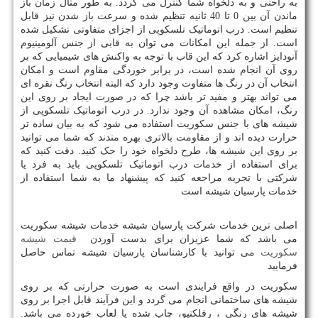
به راحتی و به دلخواه شما کنترل می گردد. به طور مثال زمان باز
ماندن آن بین 0 تا 40 ثانیه تنظیم شده و سرعت باز شدن نیز قابل
تنظیم است. درب اتوماتیک تلسکوپی از اجزای متفاوتی تشکیل شده
است. از جمله این امکانات می توان به قابی از جنس آلومینیوم
آنودایز اشاره کرد که این قاب با توجه به واکنش های شیمیایی که بر
روی آن انجام شده است، در برابر خوردگی مقاوم است و امکان
انتخاب آن در رنگ ها متفاوت وجود دارد که البته انتخاب رنگ نقره ای
می تواند بهتر و مفید تر باشد چرا که در صورت ایجاد بر روی این
رنگ، امکان مشاهده آن وجود ندارد. در درب اتوماتیک تلسکوپی از
شیشه های با جنس سکوریت استفاده می شود که به بیان ساده تر
حرارت دیده اند و از مقاومت بالاتری بهره مندند که شما می توانید
بر روی این شیشه ها، طرح دلخواه خود را حک کنید. دقت کنید که
برای استفاده از خدمات درب اتوماتیک تلسکوپی باید به فرد یا
شرکتی با تجربه مراجعه کنید که پیشنهاد ما به شما استفاده از
خدمات پارسیان شیشه است
اصلی ترین خدمات شرکت پارسیان شیشه خدمات شیشه سکوریت
می باشد که شما عزیزان برای بدست آوردن
قیمت شیشه
سکوریت
می توانید با کارشناسان پارسیان شیشه تماس حاصل
فرمایید
سکوریت در واقع فرایندی است به صورت حرارتی که بر روی
شیشه های ساختمانی انجام می گردد و این فرآیند قابل اجرا بر روی
شیشه های رنگی ، رفلکتیو، چاپ شده یا لعاب خورده می باشد.