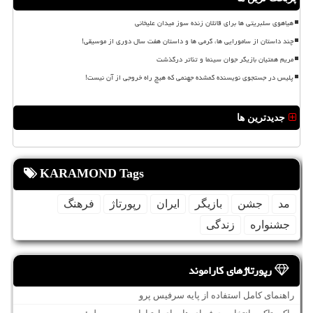
هیاهوی سلبریتی ها برای قاتلان زنده سوز میدان علیخانی
چند داستان از سامورایی ها، گرمی ها و داستان هفت سال دوری از موسیقی!
مریم همتیان بازیگر جوان سینما و تئاتر درگذشت
پلیس در جستجوی نویسنده گمشده جهنمی که هیچ راه خروجی از آن نیست!
جدیدترین ها
KARAMOND Tags
مد
جشن
بازیگر
ایران
رپورتاژ
فرهنگ
جشنواره
زندگی
رپورتاژهای کاراموند
راهنمای کامل استفاده از پایه سرفیس پرو