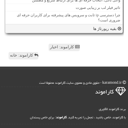
واکی تاکی، انتخاب حرفه ای ها برای ارتباط سریع و مطمئن
تاثیر فیلر لب بر زیبایی صورت
چرا دسترسی ip ثابت و سرویس های پیشرفته برای کاربران حرفه ای
ضروری است؟
بقیه رپورتاژ ها
کاراموند: اخبار
کاراموند: خانه
karamond.ir - حقوق مادی و معنوی سایت كاراموند محفوظ است
كاراموند
برند کاراموند لاکچری
با کاراموند، خاص باشید ، تجمل را تجربه کنید.
کاراموند
: برای خاص پسندان