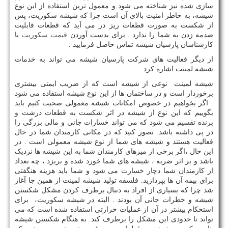
سازی شده نیز شناخته می شود و معمول ترین استفاده از این نوع
شیشه، به خاطر امنیت بالای آن است چرا که شیشه سکوریت، پس
از شکست به صورت قطعات ریز در می آید که قطعات قابلیت
صدمه زدن به شما را ندارد . برای بدست آوردن
قیمت سکوریت
با
کارشناسان پارسیان شیشه تماس حاصل فرمایید .
از دیگر فعالیت های شرکت پارسیان شیشه می تواند به خدمات
شیشه لمینت اشاره کرد .
شیشه لمینت نوعی از شیشه است که از ضریب ایمنی بیشتری
برخوردار است و در ساختمان ها از این نوع شیشه استفاده می شود
. اگر بخواهیم در خصوص امکانات شیشه معمولی صحبت کنیم باید
بگوییم که این نوع از شیشه در اثر شکست به قطعات درشت و
برنده تقسیم می شود که می تواند خسارات جانی و مالی بزرگی را
در پی داشته باشد. تصور کنید که در مکانی کارمندان شما در حال
فعالیت هستند و شیشه های شما از نوع شیشه معمولی است . در
این حال ،اگر برخی از میزهای کارمندان شما به این شیشه ها نزدیک
باشد و بر اثر ضربه ، شیشه های شما خورد شده و بریزد ، چه تعداد
از کارمندان شما دچار خسارت می شود و شما باید هزینه هنگفتی
برای بیمه آن ها بپردازید. فلسفه تولید شیشه لمینت از همین جا آغاز
شد چرا که بسیاری از افراد به دنبال برطرف کردن مشکل شکستن
شیشه و خطرات جانی آن بودند . البته در شیشه سکوریت، برای
استحکام بیشتر در آن از عملیات حرارتی استفاده شده است که می
تواند تا حدودی این مشکل را برطرف کند. به هنگام شکستن شیشه