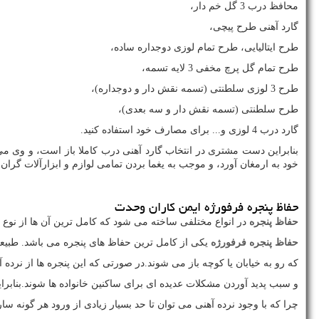
محافظ درب 3 گل خم دار،
گارد آهنی طرح پیچی،
طرح ایتالیایی، طرح تمام لوزی دوجداره ساده،
طرح تمام گل پرچ مخفی 3 لایه تسمه،
طرح 3 لوزی سلطنتی (تسمه نقش دار و دوجداره)،
طرح سلطنتی (تسمه نقش دار و سه بعدی)،
گارد درب 4 لوزی و... برای مصارف خود استفاده کنید.
بنابراین دست مشتری در انتخاب گارد آهنی درب کاملا باز است، و وی می 
خود به ارمغان آورد، و موجب به یغما بردن تمامی لوازم و ابزارآلات گران 
حفاظ پنجره فرفورژه ایمن کاران وحدت
حفاظ پنجره
در انواع مختلفی ساخته می شود که کامل ترین آن ها از نوع
حفاظ پنجره فرفورژه
یکی از کامل ترین حفاظ های پنجره می باشد. طبیعت
که رو به خیابان یا کوچه باز می شوند.در صورتی که این پنجره ها از نرده
و سبب پدید آوردن مشکلات عدیده ای برای ساکنین خانواده ها شوند.بنابرا
چرا که با وجود نرده آهنی می توان تا حد بسیار زیادی از ورود هر گونه س