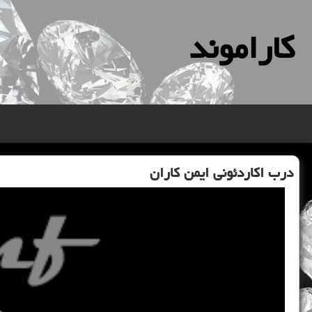
كاراموند
درب اكاردئونی ایمن كاران