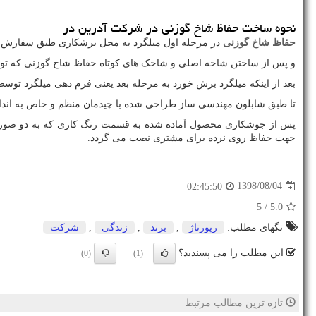
نحوه ساخت حفاظ شاخ گوزنی در شرکت آدرین در
حفاظ شاخ گوزنی
در مرحله اول میلگرد به محل برشکاری طبق سفارش
و پس از ساختن شاخه اصلی و شاخک های کوتاه حفاظ شاخ گوزنی که توسط 
بعد از اینکه میلگرد برش خورد به مرحله بعد یعنی فرم دهی میلگرد توس
تا طبق شابلون مهندسی ساز طراحی شده با چیدمان منظم و خاص به انداز
پس از جوشکاری محصول آماده شده به قسمت رنگ کاری که به دو ص
جهت حفاظ روی نرده برای مشتری نصب می گردد.
1398/08/04
02:45:50
/ 5
5.0
تگهای مطلب:
رپورتاژ
,
برند
,
زندگی
,
شركت
این مطلب را می پسندید؟
(0)
(1)
تازه ترین مطالب مرتبط