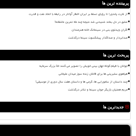
پربیننده ترین ها
از غارت پاندورا تا رؤیای تسلط بر ایران اخطار آواتار در رابطه با اتحاد نفت و قدرت
عشق در دل بماند شنیدنی شد نتیجه چند ماه تمرین عاشقانه!
اکران ویدئوی بنی در سینماتک خانه هنرمندان
صدابردار و صداگذار پیشکسوت سینما درگذشت
پربحث ترین ها
جوانان با فیلم کوتاه جهان بینی خویش را تصویر می کنند خلأ بزرگ سرمایه
هیاهوی سلبریتی ها برای قاتلان زنده سوز میدان علیخانی
چند داستان از سامورایی ها، گرمی ها و داستان هفت سال دوری از موسیقی!
مریم همتیان بازیگر جوان سینما و تئاتر درگذشت
جدیدترین ها