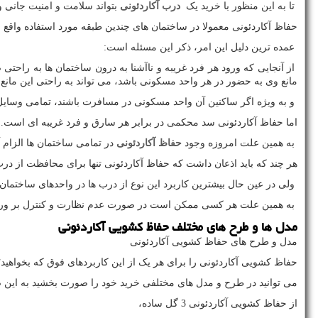
تا به این منظور با خرید یک
درب آکاردئونی
بتواند سلامت و امنیت جانی و
حفاظ آکاردئونی معمولا در ساختمان های چندین طبقه مورد استفاده واقع 
عمده ترین دلیل این امر، ذکر این مسئله است:
از آنجایی که ورود هر فرد غریبه و ناآشنا به درون ساختمان ها به راحت
مانع وی به حضور در هر واحد مسکونی باشد، می تواند به راحتی این مانع را
و به ویژه اگر ساکنین آن واحد مسکونی در مسافرت باشند، تمامی وسایل آن
اما حفاظ آکاردئونی سد محکمی در برابر هر سارق و فرد غریبه ای است. که
به همین علت امروزه وجود
حفاظ آکاردئونی
در تمامی ساختمان ها الزام
هر چند که باید اذعان داشت که حفاظ آکاردئونی تنها برای محافظت از در
ولی در عین حال بیشترین کاربرد این نوع از درب ها در واحدهای ساختمان 
به همین علت هر کسی ممکن است در صورت عدم نظارت و کنترل بر ورود
مدل ها و طرح های مختلف حفاظ کشویی آکاردئونی
مدل و طرح های حفاظ کشویی آکاردئونی
حفاظ کشویی آکاردئونی را برای هر یک از این کاربردهای فوق که بخواهید؛
می توانید در طرح و مدل های مختلفی خرید خود را صورت بخشید به این 
از حفاظ کشویی آکاردئونی 3 گل ساده،