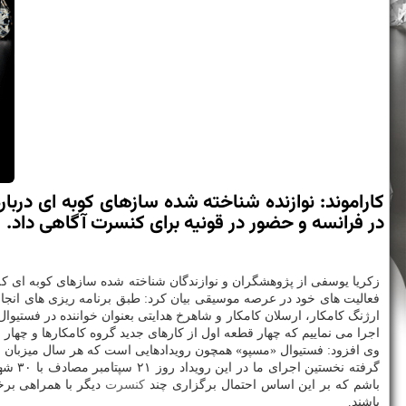
كاراموند: نوازنده شناخته شده سازهای كوبه ای دربار
در فرانسه و حضور در قونیه برای كنسرت آگاهی داد.
زكریا یوسفی از پژوهشگران و نوازندگان شناخته شده سازهای كوبه ای كه 
فعالیت های خود در عرصه موسیقی بیان كرد: طبق برنامه ریزی های انجام
ارژنگ كامكار، ارسلان كامكار و شاهرخ هدایتی بعنوان خواننده در فستیو
اجرا می نماییم كه چهار قطعه اول از كارهای جدید گروه كامكارها و چه
وی افزود: فستیوال «مسپو» همچون رویدادهایی است كه هر سال میزبان مو
باشم كه بر این اساس احتمال برگزاری چند
كنسرت
دیگر با همراهی برخ
باشند.