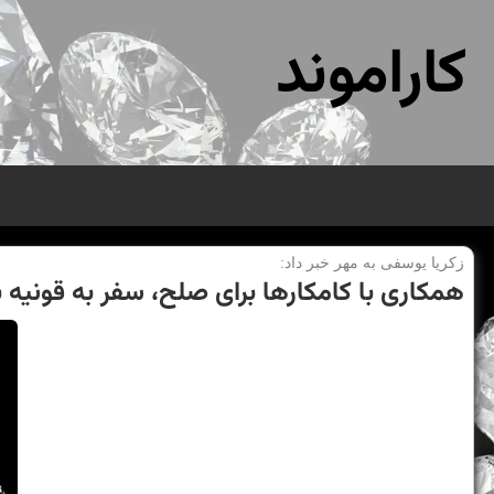
کاراموند
زكریا یوسفی به مهر خبر داد:
همكاری با كامكارها برای صلح، سفر به قونیه با