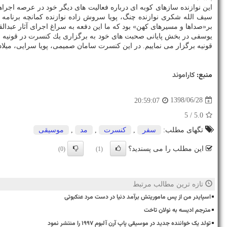
این نوازنده سازهای كوبه ای درباره فعالیت های دیگر خود در عرصه اجرا
سیف الله شكری نوازنده چنگ، پویا سروش زاده نوازنده كمانچه برنامه
بر«صداها و مسیرهای كهن» بود كه ما این دفعه به سراغ اجرای آثار عبدالق
یوسفی در بخش پایانی صحبت های خود به برگزاری یك كنسرت در قونیه به 
قونیه برگزار می نماییم. در این كنسرت سامان صمیمی، پویا سرایی، میلاد
منبع:
كاراموند
1398/06/28
20:59:07
/ 5
5.0
تگهای مطلب:
سفر
,
كنسرت
,
مد
,
موسیقی
این مطلب را می پسندید؟
(0)
(1)
تازه ترین مطالب مرتبط
اسپایدر من از پس ماموریتش برآمد دنیا در دست مرد عنکبوتی
مترجم ادیسه به نولان تاخت
تولد یک خواننده جدید در موسیقی پاپ آرن آلبوم ۱۹۹۷ را منتشر نمود