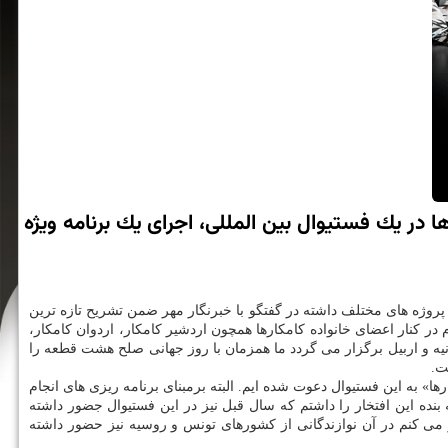
ا در یك فستیوال بین المللی، اجرای یك برنامه ویژه
پروژه های مختلف داشته در گفتگو با خبرنگار مهر ضمن تشریح تازه ترین
در كنار اعضای خانواده كامكارها همچون اردشیر كامكار، اردوان كامكار،
نیه و اربیل برگزار می گردد ما همزمان با روز جهانی صلح هشت قطعه را
ت.
به این فستیوال دعوت شده ایم. البته برمبنای برنامه ریزی های انجام
 ۳۰ شهریور در سلیمانیه و روز ۲۴ سپتامبرمصادف با ۲ مهر در اربیل خواهد بود. البته بنده این افتخار را داشتم كه سال قبل نیز در این فستیوال جضور داشته
 می كنم در آن نوازندگانی از كشورهای تونس و روسیه نیز حضور داشته