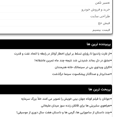
تعمیر تلفن
خرید و فروش خودرو
طراحی سایت
فیش حج
قیمت بیسیم
پربیننده ترین ها
از غارت پاندورا تا رؤیای تسلط بر ایران اخطار آواتار در رابطه با اتحاد نفت و قدرت
عشق در دل بماند شنیدنی شد نتیجه چند ماه تمرین عاشقانه!
اکران ویدئوی بنی در سینماتک خانه هنرمندان
صدابردار و صداگذار پیشکسوت سینما درگذشت
پربحث ترین ها
جوانان با فیلم کوتاه جهان بینی خویش را تصویر می کنند خلأ بزرگ سرمایه
هیاهوی سلبریتی ها برای قاتلان زنده سوز میدان علیخانی
چند داستان از سامورایی ها، گرمی ها و داستان هفت سال دوری از موسیقی!