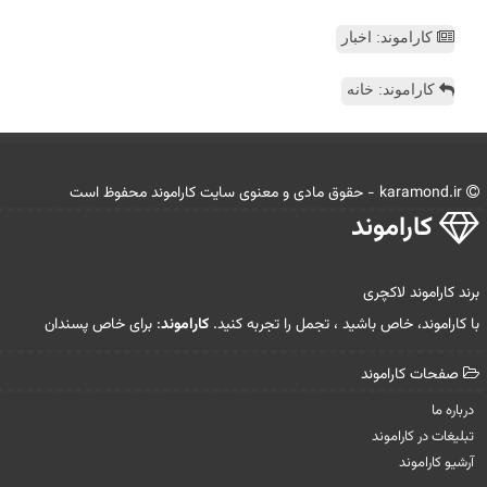
کاراموند: اخبار
کاراموند: خانه
karamond.ir - حقوق مادی و معنوی سایت كاراموند محفوظ است
كاراموند
برند کاراموند لاکچری
با کاراموند، خاص باشید ، تجمل را تجربه کنید.
کاراموند
: برای خاص پسندان
صفحات كاراموند
درباره ما
تبلیغات در كاراموند
آرشیو كاراموند