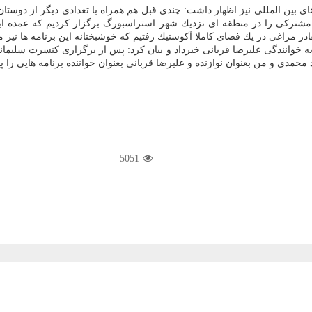
های بین المللی نیز اظهار داشت: چندی قبل هم همراه با تعدادی دیگر از دوست
 مشتركی را در منطقه ای نزدیك شهر استراسبورگ برگزار كردیم كه عمده ای
ادر مراغی در یك فضای كاملا آكوستیك رفتیم كه خوشبختانه این برنامه ها نیز 
خوانندگی علیرضا قربانی خبرداد و بیان كرد: پس از برگزاری كنسرت سلیمان
 محمدی و من بعنوان نوازنده و علیرضا قربانی بعنوان خواننده برنامه هایی را
5051