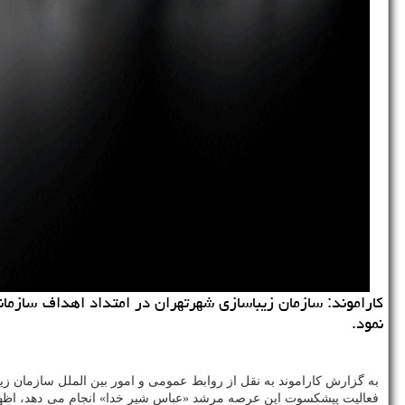
كاراموند: سازمان زیباسازی شهرتهران در امتداد اهداف سازما
نمود.
به گزارش كاراموند به نقل از روابط عمومی و امور بین الملل سازمان زی
فعالیت پیشكسوت این عرصه مرشد «عباس شیر خدا» انجام می دهد، اظهار 