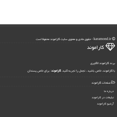
karamond.ir - حقوق مادی و معنوی سایت كاراموند محفوظ است
كاراموند
برند کاراموند لاکچری
با کاراموند، خاص باشید ، تجمل را تجربه کنید.
کاراموند
: برای خاص پسندان
صفحات كاراموند
درباره ما
تبلیغات در كاراموند
آرشیو كاراموند