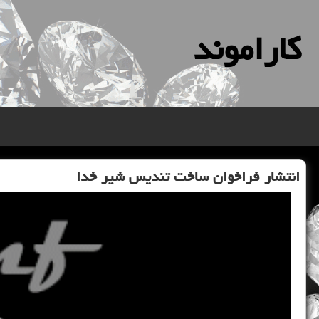
كاراموند
انتشار فراخوان ساخت تندیس شیر خدا