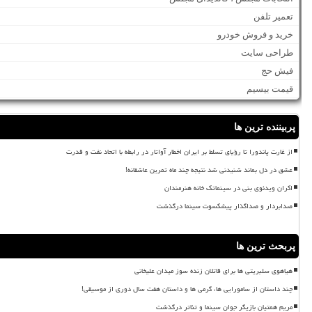
تعمیر تلفن
خرید و فروش خودرو
طراحی سایت
فیش حج
قیمت بیسیم
پربیننده ترین ها
از غارت پاندورا تا رؤیای تسلط بر ایران اخطار آواتار در رابطه با اتحاد نفت و قدرت
عشق در دل بماند شنیدنی شد نتیجه چند ماه تمرین عاشقانه!
اکران ویدئوی بنی در سینماتک خانه هنرمندان
صدابردار و صداگذار پیشکسوت سینما درگذشت
پربحث ترین ها
هیاهوی سلبریتی ها برای قاتلان زنده سوز میدان علیخانی
چند داستان از سامورایی ها، گرمی ها و داستان هفت سال دوری از موسیقی!
مریم همتیان بازیگر جوان سینما و تئاتر درگذشت