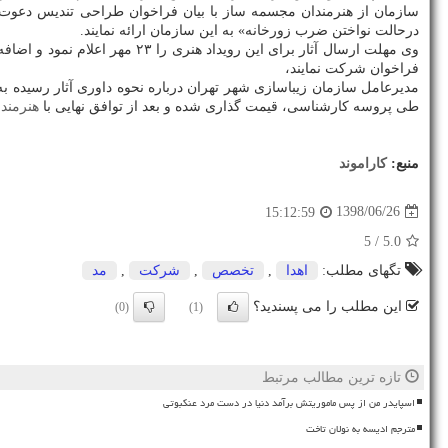
سازمان از هنرمندان مجسمه ساز با بیان فراخوان طراحی تندیس دعوت
درحالت نواختن ضرب زورخانه» به این سازمان ارائه نمایند.
وی مهلت ارسال آثار برای این رویداد هنری را ۲۳ مهر اعلام نمود و اضافه كرد: هنرمندانی كه تمایل جهت
فراخوان شركت نمایند،
مدیرعامل سازمان زیباسازی شهر تهران درباره نحوه داوری آثار رسیده 
طی پروسه كارشناسی، قیمت گذاری شده و بعد از توافق نهایی با
هنرمند
و
منبع:
كاراموند
1398/06/26
15:12:59
/ 5
5.0
تگهای مطلب:
اهدا
,
تخصص
,
شركت
,
مد
این مطلب را می پسندید؟
(0)
(1)
تازه ترین مطالب مرتبط
اسپایدر من از پس ماموریتش برآمد دنیا در دست مرد عنکبوتی
مترجم ادیسه به نولان تاخت