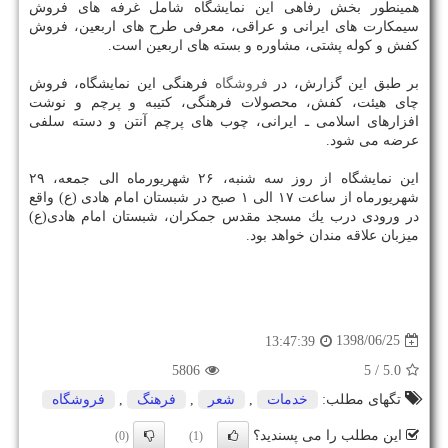
همینطور بخش رفاهی این نمایشگاه شامل غرفه های فروش
سیمكارت های ایرانی و عراقی، معرفی طرح های اربعین، فروش
كفش و كوله پشتی، مشاوره و بسته های اربعین است.
بر طبق این گزارش، در
فروشگاه
فرهنگی این نمایشگاه، فروش
چای هیئت، كفش، محصولات فرهنگی، كتیبه و پرچم و نوشت
افزارهای اسلامی ـ ایرانی، چوب های پرچم آنتن و دسته سلفی
عرضه می شود.
این نمایشگاه از روز سه شنبه، ۲۶ شهریورماه الی جمعه، ۲۹
شهریورماه از ساعت ۱۷ الی ۱ صبح در شبستان امام هادی (ع) واقع
در ورودی درب یك مسجد مقدس جمكران، شبستان امام هادی(ع)
میزبان علاقه مندان خواهد بود.
1398/06/25
13:47:39
5806
/ 5
5.0
تگهای مطلب:
خدمات
,
شعر
,
فرهنگ
,
فروشگاه
این مطلب را می پسندید؟
(0)
(1)