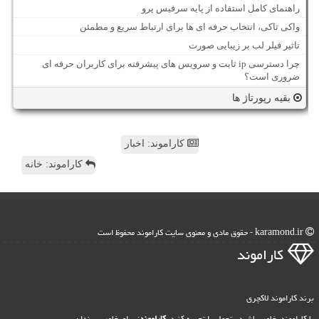
راهنمای کامل استفاده از پایه سرفیس پرو
واکی تاکی، انتخاب حرفه ای ها برای ارتباط سریع و مطمئن
تاثیر فیلر لب بر زیبایی صورت
چرا دسترسی ip ثابت و سرویس های پیشرفته برای کاربران حرفه ای
ضروری است؟
بقیه رپورتاژ ها
کاراموند: اخبار
کاراموند: خانه
karamond.ir - حقوق مادی و معنوی سایت كاراموند محفوظ است
كاراموند
برند کاراموند لاکچری
با کاراموند، خاص باشید ، تجمل را تجربه کنید.
کاراموند
: برای خاص پسندان