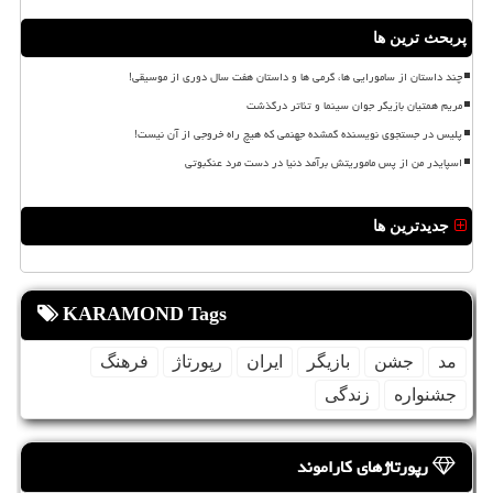
پربحث ترین ها
چند داستان از سامورایی ها، گرمی ها و داستان هفت سال دوری از موسیقی!
مریم همتیان بازیگر جوان سینما و تئاتر درگذشت
پلیس در جستجوی نویسنده گمشده جهنمی که هیچ راه خروجی از آن نیست!
اسپایدر من از پس ماموریتش برآمد دنیا در دست مرد عنکبوتی
جدیدترین ها
KARAMOND Tags
مد
جشن
بازیگر
ایران
رپورتاژ
فرهنگ
جشنواره
زندگی
رپورتاژهای کاراموند