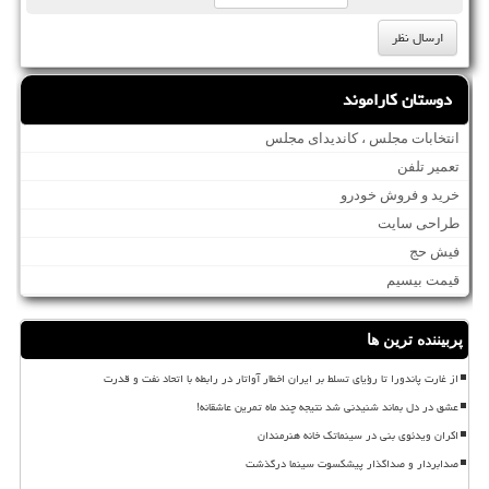
دوستان کاراموند
انتخابات مجلس ، کاندیدای مجلس
تعمیر تلفن
خرید و فروش خودرو
طراحی سایت
فیش حج
قیمت بیسیم
پربیننده ترین ها
از غارت پاندورا تا رؤیای تسلط بر ایران اخطار آواتار در رابطه با اتحاد نفت و قدرت
عشق در دل بماند شنیدنی شد نتیجه چند ماه تمرین عاشقانه!
اکران ویدئوی بنی در سینماتک خانه هنرمندان
صدابردار و صداگذار پیشکسوت سینما درگذشت