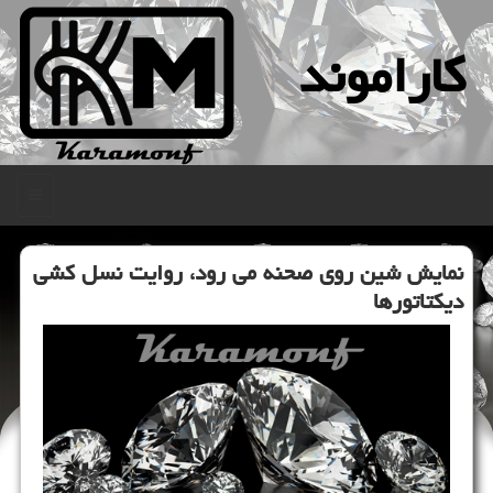
كاراموند
منو
نمایش شین روی صحنه می رود، روایت نسل كشی
دیكتاتورها