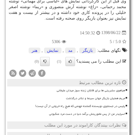
وی قبل از این كارگردانی نمایش های «لباسی برای مهمانی» نوشته
محمد رحمانی، «زاغ» نوشته آرش منصوری و «ریما» نوشته اصغر
خلیلی را در پرونده كاری خود داشته و در بیشتر از بیست و هفت
نمایش نیز بعنوان بازیگر روی صحنه رفته است.
1398/06/22
14:50:32
5306
/ 5
5.0
تگهای مطلب:
بازیگر
,
مد
,
نمایش
,
هنر
این مطلب را می پسندید؟
(0)
(1)
تازه ترین مطالب مرتبط
هیاهوی سلبریتی ها برای قاتلان زنده سوز میدان علیخانی
مریم همتیان بازیگر جوان سینما و تئاتر درگذشت
پلیس در جستجوی نویسنده گمشده جهنمی که هیچ راه خروجی از آن نیست!
اسپایدر من از پس ماموریتش برآمد دنیا در دست مرد عنکبوتی
نظرات بینندگان کاراموند در مورد این مطلب