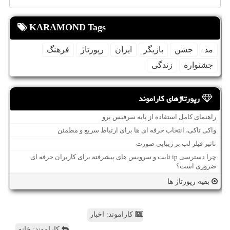
KARAMOND Tags
مد
جشن
بازیگر
ایران
رپورتاژ
فرهنگ
جشنواره
زندگی
رپورتاژهای کاراموند
راهنمای کامل استفاده از پایه سرفیس پرو
واکی تاکی، انتخاب حرفه ای ها برای ارتباط سریع و مطمئن
تاثیر فیلر لب بر زیبایی صورت
چرا دسترسی ip ثابت و سرویس های پیشرفته برای کاربران حرفه ای
ضروری است؟
بقیه رپورتاژ ها
کاراموند: اخبار
کاراموند: خانه