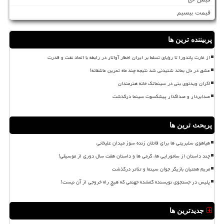
قیمت بیسیم
پربیننده ترین ها
از غارت پاندورا تا رؤیای تسلط بر ایران اخطار آواتار در رابطه با اتحاد نفت و قدرت
عشق در دل بماند شنیدنی شد نتیجه چند ماه تمرین عاشقانه!
اکران ویدئوی بنی در سینماتک خانه هنرمندان
صدابردار و صداگذار پیشکسوت سینما درگذشت
پربحث ترین ها
هیاهوی سلبریتی ها برای قاتلان زنده سوز میدان علیخانی
چند داستان از سامورایی ها، گرمی ها و داستان هفت سال دوری از موسیقی!
مریم همتیان بازیگر جوان سینما و تئاتر درگذشت
پلیس در جستجوی نویسنده گمشده جهنمی که هیچ راه خروجی از آن نیست!
جدیدترین ها