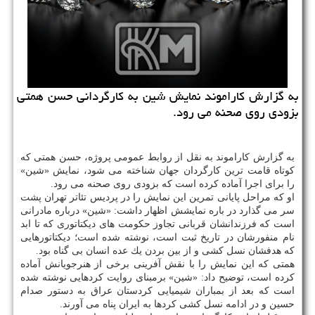
به گزارش كاراموند نمایش شین به كارگردانی حسن همتی
بزودی روی صحنه می رود.
به گزارش كاراموند به نقل از روابط عمومی پروژه، حسن همتی كه
كوتاه قامت ترین كارگردان جهان شناخته می شود، نمایش «شین»
را برای اجرا آماده كرده است كه بزودی روی صحنه می رود.
او كه مراحل پایانی تمرین این نمایش را در پردیس تئاتر تهران پشت
سر می گذارد در باره نمایشش اظهار داشت: «شین» درباره مادرانی
است كه فرزندانشان قربانی تجاوز حكومت های دیكتاتوری كه تا ابد
نام منفورشان در تاریخ ثبت است، نوشته شده است؛ دیكتاتورهایی
كه هدفشان نسل كشی و از بین بردن یك عده انسان بی گناه بود.
همتی كه این نمایش را با نقش آفرینی برخی از هنرجویانش آماده
كرده است، توضیح داد: «شین» برمبنای روایت كردهایی نوشته شده
است كه بعد از بمباران شیمیایی كردستان عراق به دستور صدام
حسین و در ادامه نسل كشی كردها به ایران پناه می آورند.