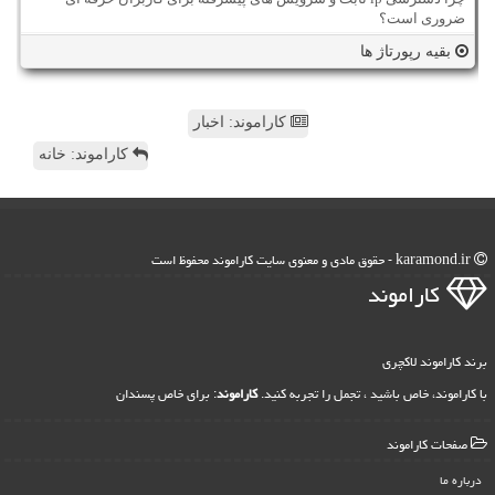
ضروری است؟
بقیه رپورتاژ ها
کاراموند: اخبار
کاراموند: خانه
karamond.ir - حقوق مادی و معنوی سایت كاراموند محفوظ است
كاراموند
برند کاراموند لاکچری
با کاراموند، خاص باشید ، تجمل را تجربه کنید.
کاراموند
: برای خاص پسندان
صفحات كاراموند
درباره ما