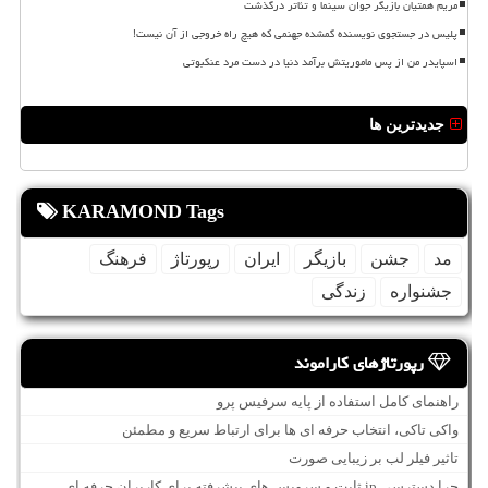
مریم همتیان بازیگر جوان سینما و تئاتر درگذشت
پلیس در جستجوی نویسنده گمشده جهنمی که هیچ راه خروجی از آن نیست!
اسپایدر من از پس ماموریتش برآمد دنیا در دست مرد عنکبوتی
جدیدترین ها
KARAMOND Tags
مد
جشن
بازیگر
ایران
رپورتاژ
فرهنگ
جشنواره
زندگی
رپورتاژهای کاراموند
راهنمای کامل استفاده از پایه سرفیس پرو
واکی تاکی، انتخاب حرفه ای ها برای ارتباط سریع و مطمئن
تاثیر فیلر لب بر زیبایی صورت
چرا دسترسی ip ثابت و سرویس های پیشرفته برای کاربران حرفه ای