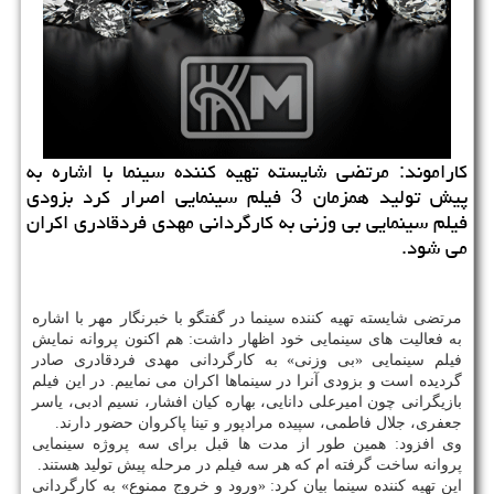
كاراموند: مرتضی شایسته تهیه كننده سینما با اشاره به
پیش تولید همزمان 3 فیلم سینمایی اصرار كرد بزودی
فیلم سینمایی بی وزنی به كارگردانی مهدی فردقادری اكران
می شود.
مرتضی شایسته تهیه كننده سینما در گفتگو با خبرنگار مهر با اشاره
به فعالیت های سینمایی خود اظهار داشت: هم اكنون پروانه نمایش
فیلم سینمایی «بی وزنی» به كارگردانی مهدی فردقادری صادر
گردیده است و بزودی آنرا در سینماها اكران می نماییم. در این فیلم
بازیگرانی چون امیرعلی دانایی، بهاره كیان افشار، نسیم ادبی، یاسر
جعفری، جلال فاطمی، سپیده مرادپور و تینا پاكروان حضور دارند.
وی افزود: همین طور از مدت ها قبل برای سه پروژه سینمایی
پروانه ساخت گرفته ام كه هر سه فیلم در مرحله پیش تولید هستند.
این تهیه كننده سینما بیان كرد: «ورود و خروج ممنوع» به كارگردانی