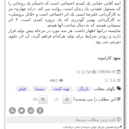
امید آقایی جلیانی یك كمدی اجتماعی است كه داستان یك روحانی را
كه مسئول عقیدتی یك زندان است، روایت می كند. «راند چهارم» نیز
به كارگردانی علیرضا امینی یك اثر اجتماعی است و «قاتل بروسلی»
به كارگردانی بهمن گودرزی كه یك پروژه كمدی است، ۳ اثر
سینمایی هستند كه به دنبال ساخت آنها هستم.
شایسته درانتها اظهار داشت: هر سه مورد در مرحله پیش تولید قرار
دارند و زودتر شرایط برای تولید هركدام فراهم گردد، آن اثر جلوی
دوربین می رود.
منبع:
كاراموند
1398/06/19
11:52:50
4463
/ 5
5.0
تگهای مطلب:
بازیگر
,
تهیه كننده
,
سینما
,
فیلم
این مطلب را می پسندید؟
(0)
(1)
تازه ترین مطالب مرتبط
مریم همتیان بازیگر جوان سینما و تئاتر درگذشت