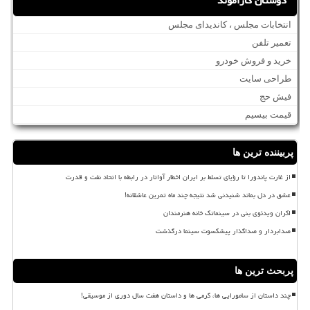
دوستان کاراموند
انتخابات مجلس ، کاندیدای مجلس
تعمیر تلفن
خرید و فروش خودرو
طراحی سایت
فیش حج
قیمت بیسیم
پربیننده ترین ها
از غارت پاندورا تا رؤیای تسلط بر ایران اخطار آواتار در رابطه با اتحاد نفت و قدرت
عشق در دل بماند شنیدنی شد نتیجه چند ماه تمرین عاشقانه!
اکران ویدئوی بنی در سینماتک خانه هنرمندان
صدابردار و صداگذار پیشکسوت سینما درگذشت
پربحث ترین ها
چند داستان از سامورایی ها، گرمی ها و داستان هفت سال دوری از موسیقی!