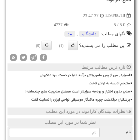
منبع:
كاراموند
1398/06/18
23:47:37
4737
/ 5
5.0
تگهای مطلب:
دانشگاه
,
مد
این مطلب را می پسندید؟
(0)
(1)
تازه ترین مطالب مرتبط
اسپایدر من از پس ماموریتش برآمد دنیا در دست مرد عنکبوتی
مترجم ادیسه به نولان تاخت
مدیر بدون اختیار و بودجه سرایدار است معضل مدیریت های چندماهه!
پزشکیان درگذشت چهره ماندگار موسیقی نواحی ایران را تسلیت گفت
نظرات بینندگان کاراموند در مورد این مطلب
نظر شما در مورد این مطلب
نام: