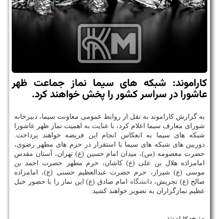
كاراموند: شبكه های سیما نماز جماعت ظهر
عاشورا در سراسر كشور را پخش خواهند كرد.
به گزارش كاراموند به نقل از روابط عمومی معاونت سیما، دبیرخانه
شورای معارف سیما اعلام كرد، با عنایت به اهمیت نماز ظهر عاشورا
شبكه های سیما به انعكاس انجام این فریضه خواهند پرداخت.
دوربین های شبكه های سیما با استقرار در حرم های مطهر رضوی،
حضرت معصومه (س)، میدان امام حسین (ع) تهران، آستان مقدس
امامزاده هلال بن علی (ع) كاشان، حرم مطهر حضرت احمد بن
موسی (ع) شیراز، حرم حضرت عبدالعظیم حسنی (ع)، امامزاده
صالح (ع) تجریش،
دانشگاه
امام صادق (ع) این نماز را با حضور خیل
عظیم نمازگزاران به تصویر خواهند كشید.