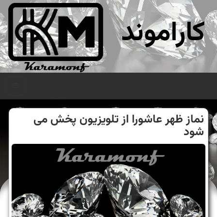
کاراموند
منو
نماز ظهر عاشورا از تلویزیون پخش می
شود