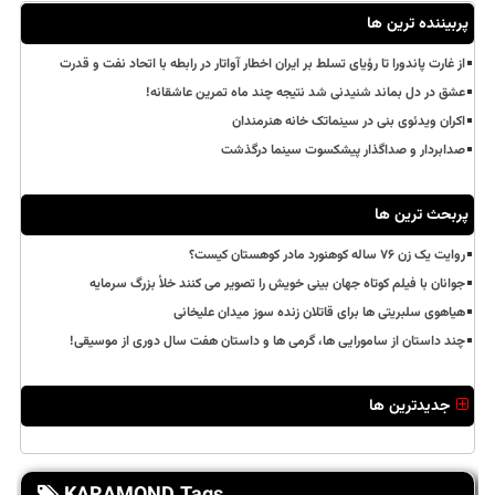
پربیننده ترین ها
از غارت پاندورا تا رؤیای تسلط بر ایران اخطار آواتار در رابطه با اتحاد نفت و قدرت
عشق در دل بماند شنیدنی شد نتیجه چند ماه تمرین عاشقانه!
اکران ویدئوی بنی در سینماتک خانه هنرمندان
صدابردار و صداگذار پیشکسوت سینما درگذشت
پربحث ترین ها
روایت یک زن ۷۶ ساله کوهنورد مادر کوهستان کیست؟
جوانان با فیلم کوتاه جهان بینی خویش را تصویر می کنند خلأ بزرگ سرمایه
هیاهوی سلبریتی ها برای قاتلان زنده سوز میدان علیخانی
چند داستان از سامورایی ها، گرمی ها و داستان هفت سال دوری از موسیقی!
جدیدترین ها