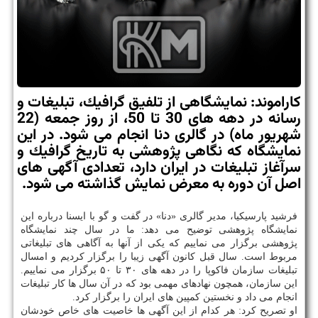
كاراموند: نمایشگاهی از تلفیق گرافیك، تبلیغات و
رسانه در دهه های 30 تا 50، از روز جمعه (22
شهریور ماه) در گالری دنا انجام می شود. در این
نمایشگاه كه نگاهی پژوهشی به تاریخ گرافیك و
سرآغاز تبلیغات در ایران دارد، تعدادی آگهی های
اصل آن دوره به معرض نمایش گذاشته می شود.
فرشید پارسی‎كیا، مدیر گالری «دنا» در گفت و گو با ایسنا درباره این
نمایشگاه پژوهشی توضیح می دهد: ما در سال چند نمایشگاه
پژوهشی برگزار می نماییم كه یكی از آنها به آگاهی های تبلیغاتی
مربوط است. سال قبل كانون آگهی زیبا را برگزار كردیم و امسال
تبلیغات سازمان فاكوپا را در دهه های ۳۰ تا ۵۰ برگزار می نماییم.
این سازمان، همچون نهادهای مهمی بود كه در آن سال ها كار تبلیغات
انجام می داد و نخستین كمپین های ایران را برگزار كرد.
او تصریح كرد: هر كدام از این آگهی ها خاصیت های خاص خودشان