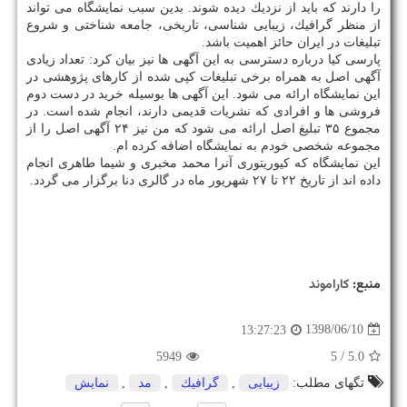
را دارند كه باید از نزدیك دیده شوند. بدین سبب نمایشگاه می تواند
از منظر گرافیك، زیبایی شناسی، تاریخی، جامعه شناختی و شروع
تبلیغات در ایران حائز اهمیت باشد.
پارسی كیا درباره دسترسی به این آگهی ها نیز بیان كرد: تعداد زیادی
آگهی اصل به همراه برخی تبلیغات كپی شده از كارهای پژوهشی در
این نمایشگاه ارائه می شود. این آگهی ها بوسیله خرید در دست دوم
فروشی ها و افرادی كه نشریات قدیمی دارند، انجام شده است. در
مجموع ۳۵ تبلیغ اصل ارائه می شود كه من نیز ۲۴ آگهی اصل را از
مجموعه شخصی خودم به نمایشگاه اضافه كرده ام.
این نمایشگاه كه كیوریتوری آنرا محمد مخبری و شیما طاهری انجام
داده اند از تاریخ ۲۲ تا ۲۷ شهریور ماه در گالری دنا برگزار می گردد.
منبع:
كاراموند
1398/06/10
13:27:23
5949
/ 5
5.0
تگهای مطلب:
زیبایی
,
گرافیك
,
مد
,
نمایش