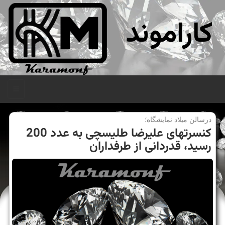
کاراموند
منو
درسالن میلاد نمایشگاه؛
كنسرتهای علیرضا طلیسچی به عدد 200
رسید، قدردانی از طرفداران