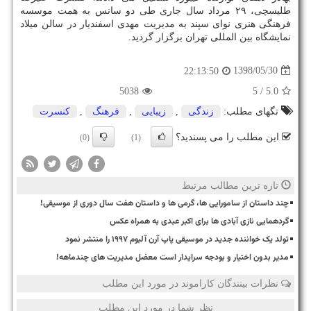
طلیسچی، ۲۹ مرداد سال جاری طی دو سانس به همت موسسه
فرهنگی هنری نوای سپند به مدیریت مهدی اسفندیار در سالن میلاد
نمایشگاه بین المللی تهران برگزار گردید.
1398/05/30
22:13:50
5038
/ 5
5.0
تگهای مطلب:
زندگی
,
زیبایی
,
فرهنگ
,
كنسرت
این مطلب را می پسندید؟
(0)
(1)
تازه ترین مطالب مرتبط
چند داستان از سامورایی ها، گرمی ها و داستان هفت سال دوری از موسیقی!
گردهمایی نازی آبادی ها برای اکبر عبدی به همراه عکس
تولد یک خواننده جدید در موسیقی پاپ آرن آلبوم ۱۹۹۷ را منتشر نمود
مدیر بدون اختیار و بودجه سرایدار است معضل مدیریت های چندماهه!
نظرات بینندگان کاراموند در مورد این مطلب
نظر شما در مورد این مطلب