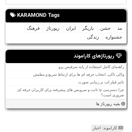
KARAMOND Tags
مد
جشن
بازیگر
ایران
رپورتاژ
فرهنگ
جشنواره
زندگی
رپورتاژهای کاراموند
راهنمای کامل استفاده از پایه سرفیس پرو
واکی تاکی، انتخاب حرفه ای ها برای ارتباط سریع و مطمئن
تاثیر فیلر لب بر زیبایی صورت
چرا دسترسی ip ثابت و سرویس های پیشرفته برای کاربران حرفه ای
ضروری است؟
بقیه رپورتاژ ها
کاراموند: اخبار