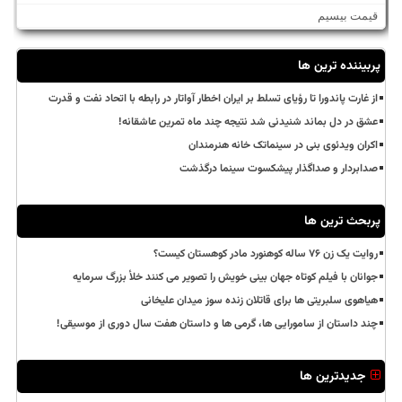
قیمت بیسیم
پربیننده ترین ها
از غارت پاندورا تا رؤیای تسلط بر ایران اخطار آواتار در رابطه با اتحاد نفت و قدرت
عشق در دل بماند شنیدنی شد نتیجه چند ماه تمرین عاشقانه!
اکران ویدئوی بنی در سینماتک خانه هنرمندان
صدابردار و صداگذار پیشکسوت سینما درگذشت
پربحث ترین ها
روایت یک زن ۷۶ ساله کوهنورد مادر کوهستان کیست؟
جوانان با فیلم کوتاه جهان بینی خویش را تصویر می کنند خلأ بزرگ سرمایه
هیاهوی سلبریتی ها برای قاتلان زنده سوز میدان علیخانی
چند داستان از سامورایی ها، گرمی ها و داستان هفت سال دوری از موسیقی!
جدیدترین ها