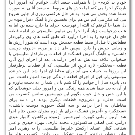
خودم بد كردم» را با همراهی سعید آتانی خواندم كه امروز آنرا
باردیگر اجرا می كنم اما بخش های مربوط به سعید آتانی به صورت
ضبط شده پخش می شود. به هر حال هركسی روزی از جایی شروع
می كند فكر می كنم من هم برای نخستین بار با آهنگ «قرار نبود» در
دل شما جا گرفتم كه البته از فهرست اجرای ما خارج شده بود اما به
علت درخواست زیاد آنرا اجرا می نماییم. طلیسچی در ادامه قطعه
«ای دل خودم» را به اجرا درآورد كه طبق گفته های وی ركورددار
قطعاتش تا قبل از ضبط قطعه جدیدش بوده است كه هنوز ارزش ها
و زیبایی خویش را دارد. سپس «ای داد بر من»، «دیوونه دوست
داشتنی» و «آهنگ آخرش قشنگه» از قطعات پرطرفدار طلیسچی با
همخوانی علاقه مندانش به اجرا درآمدند. بعد از اجرای این آثار،
قطعه «سختگیر» تازه ترین اثر طلیسچی كه از قطعات پرطرفدار
این روزها به حساب می آید برای مخاطبان اجرا شد. این خواننده
موسیقی پاپ قبل از اجرای قطعه «زندگی جونم» اظهار داشت: من
ده، پانزده سال از جوانیم را گذاشتم تا دل شما را به دست بیاورم و
از آن به بعد شما شدید همه زندگی من و امروز خیلی خوشحالم كه
با این حس و حال خوب بگویم این دویستمین سانس كنسرت من
است. «دلی» و «عزیزی» قطعات دیگری بودند در ادامه برای
مخاطبان به اجرا درآمد و سه آهنگ «دیوونه دوست داشتنی»
«سختگیر» و «آخرش قشنگه» برای بار دوم بعنوان حسن ختام اجرا
شد. آرتین زمانی كیبورد، امیرحسین آزموده پركاشن، كامیار عبدی
درامز، علی لطفی ساكسوفون، محمد عارف، مهراد حیدری و علی
شقاقی گیتار اعضای اركستر علیرضا طلیسچی را به رهبری امیر
بهادر دهقان نوازنده كیبورد تشكیل می دادند. كنسرت علیرضا