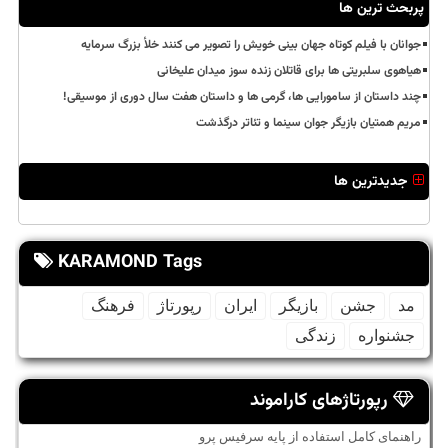
پربحث ترین ها
جوانان با فیلم کوتاه جهان بینی خویش را تصویر می کنند خلأ بزرگ سرمایه
هیاهوی سلبریتی ها برای قاتلان زنده سوز میدان علیخانی
چند داستان از سامورایی ها، گرمی ها و داستان هفت سال دوری از موسیقی!
مریم همتیان بازیگر جوان سینما و تئاتر درگذشت
جدیدترین ها
KARAMOND Tags
مد
جشن
بازیگر
ایران
رپورتاژ
فرهنگ
جشنواره
زندگی
رپورتاژهای کاراموند
راهنمای کامل استفاده از پایه سرفیس پرو