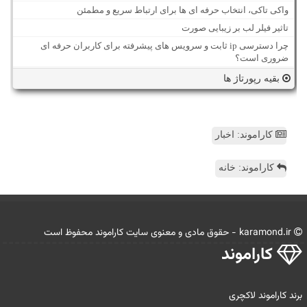
واکی تاکی، انتخاب حرفه ای ها برای ارتباط سریع و مطمئن
تاثیر فیلر لب بر زیبایی صورت
چرا دسترسی ip ثابت و سرویس های پیشرفته برای کاربران حرفه ای
ضروری است؟
بقیه رپورتاژ ها
کاراموند: اخبار
کاراموند: خانه
karamond.ir - حقوق مادی و معنوی سایت كاراموند محفوظ است
كاراموند
برند کاراموند لاکچری