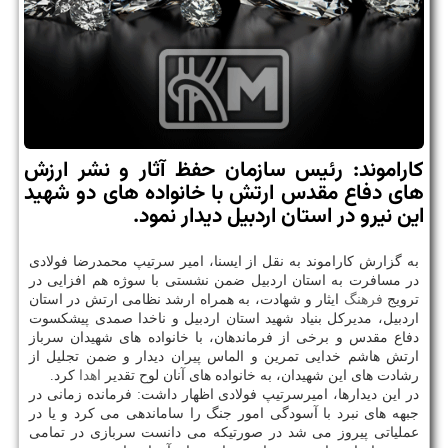
كاراموند: رئیس سازمان حفظ آثار و نشر ارزش
های دفاع مقدس ارتش با خانواده های دو شهید
این نیرو در استان اردبیل دیدار نمود.
به گزارش كاراموند به نقل از ایسنا، امیر سرتیپ محمدرضا فولادی
در مسافرت به استان اردبیل ضمن نشستی با سوژه هم افزایی در
ترویج
فرهنگ
ایثار و شهادت، به همراه ارشد نظامی ارتش در استان
اردبیل، مدیركل بنیاد شهید استان اردبیل و ناخدا صمدی پیشكسوت
دفاع مقدس و برخی از فرماندهان، با خانواده های شهیدان سرباز
ارتش هاشم خدایی تمرین و الماس پیران دیدار و ضمن تجلیل از
رشادت های این شهیدان، به خانواده های آنان لوح تقدیر
اهدا
كرد.
در این دیدارها، امیرسرتیپ فولادی اظهار داشت: فرمانده زمانی در
جبهه های نبرد با آسودگی امور جنگ را ساماندهی می كرد و یا در
عملیاتی پیروز می شد در صورتیكه می دانست سربازی در تمامی