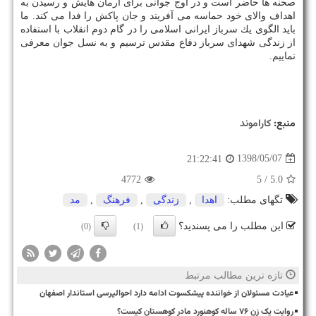
صحنه ها حاضر است و در اوج جوانی برای آرمان هایش و رسیدن به
اهداف والای خود حماسه می آفریند و جان پاكش را فدا می كند. ما
باید الگوی یك سرباز ایرانی اسلامی را در گام دوم انقلاب با استفاده
از زندگی شهدای سرباز دفاع مقدس ترسیم و به نسل جوان معرفی
نماییم.
منبع:
كاراموند
1398/05/07
21:22:41
4772
/ 5
5.0
تگهای مطلب:
اهدا
,
زندگی
,
فرهنگ
,
مد
این مطلب را می پسندید؟
(0)
(1)
تازه ترین مطالب مرتبط
عیادت مسئولان از خواننده پیشکسوت ادامه دارد احوالپرسی استاندار اصفهان
روایت یک زن ۷۶ ساله کوهنورد مادر کوهستان کیست؟