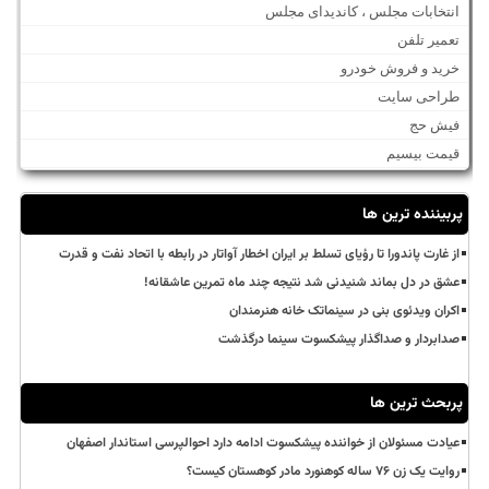
انتخابات مجلس ، کاندیدای مجلس
تعمیر تلفن
خرید و فروش خودرو
طراحی سایت
فیش حج
قیمت بیسیم
پربیننده ترین ها
از غارت پاندورا تا رؤیای تسلط بر ایران اخطار آواتار در رابطه با اتحاد نفت و قدرت
عشق در دل بماند شنیدنی شد نتیجه چند ماه تمرین عاشقانه!
اکران ویدئوی بنی در سینماتک خانه هنرمندان
صدابردار و صداگذار پیشکسوت سینما درگذشت
پربحث ترین ها
عیادت مسئولان از خواننده پیشکسوت ادامه دارد احوالپرسی استاندار اصفهان
روایت یک زن ۷۶ ساله کوهنورد مادر کوهستان کیست؟