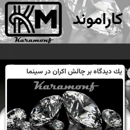
کاراموند
منو
یك دیدگاه بر چالش اكران در سینما