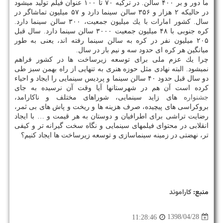
ما دور و بر ۴۰۰ سالن. در تركیه ۷۰ تا ۱۰۰ عنوان فیلم تولید میشود
در حالیكه ۲ هزار و ۳۵۶ سالن سینما دارد و ۵۷ میلیون تماشاگر در
سال. كشور امارات با یك میلیون جمعیت، ۳۰۰ سالن سینما دارد.
كره جنوبی با ۴۸ میلیون جمعیت ۳۰۰۰ سالن سینما دارد. سال قبل
۲۰۵ میلیون نفر در كره به سالن سینما رفته اند، یعنی به طور
میانگین هر كره ای حدود سه و نیم بار در سال.
چرا یك عزم ملی برای توسعه زیرساخت ها در كشور فراهم
نمیشود. البته نهادی مثل حوزه هنری به تنهایی از راه بهمن سبز طی
دو سال قبل حدود ۴۰ سالن سینما و پردیس سینمایی را ایجاد و احیاء
كرده است آن هم در شهرستانها آیا وقت آن نرسیده به جای
جشنواره
های زاید سینمایی، شوراهای مختلف و ناكارامد،
بروكراسی های پیچیده، صرف هزینه ها و ریخت و پاش های بی ثمر،
رضایت تراشی برای اطرافیان و دوستان به هر قیمت و … با ایجاد
انقلابی در محتوای فیلمهای سینمایی و نگاه سخت گیرانه تر و كیفی
تر، نهضتی در زمینه سینماسازی و توسعه زیرساخت ها ایجاد كنیم؟
منبع:
كاراموند
1398/04/28
11:28:46