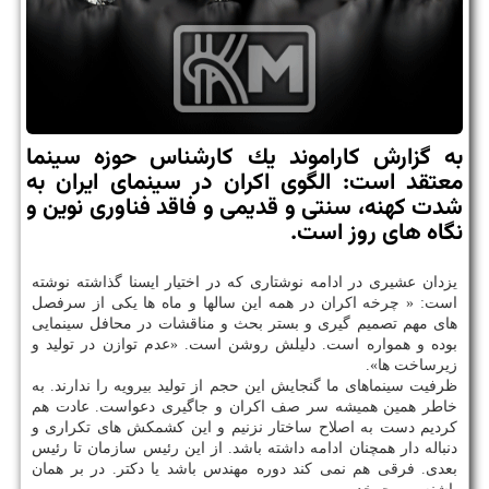
به گزارش كاراموند یك كارشناس حوزه سینما
معتقد است: الگوی اكران در سینمای ایران به
شدت كهنه، سنتی و قدیمی و فاقد فناوری نوین و
نگاه های روز است.
یزدان عشیری در ادامه نوشتاری كه در اختیار ایسنا گذاشته نوشته
است: « چرخه اكران در همه این سالها و ماه ها یكی از سرفصل
های مهم تصمیم گیری و بستر بحث و مناقشات در محافل سینمایی
بوده و همواره است. دلیلش روشن است. «عدم توازن در تولید و
زیرساخت ها».
ظرفیت سینماهای ما گنجایش این حجم از تولید بیرویه را ندارند. به
خاطر همین همیشه سر صف اكران و جاگیری دعواست. عادت هم
كردیم دست به اصلاح ساختار نزنیم و این كشمكش های تكراری و
دنباله دار همچنان ادامه داشته باشد. از این رئیس سازمان تا رئیس
بعدی. فرقی هم نمی كند دوره مهندس باشد یا دكتر. در بر همان