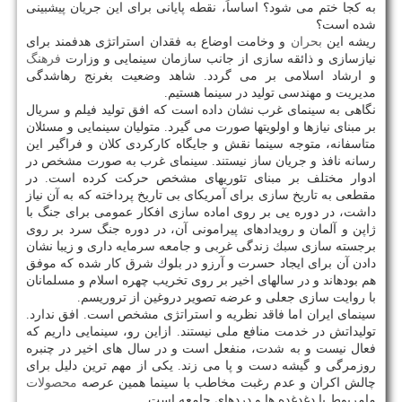
به كجا ختم می شود؟ اساساً، نقطه پایانی برای این جریان پیشبینی
شده است؟
ریشه این
بحران
و وخامت اوضاع به فقدان استراتژی هدفمند برای
نیازسازی و ذائقه سازی از جانب سازمان سینمایی و وزارت
فرهنگ
و ارشاد اسلامی بر می گردد. شاهد وضعیت بغرنج رهاشدگی
مدیریت و مهندسی تولید در سینما هستیم.
نگاهی به سینمای غرب نشان داده است كه افق تولید فیلم و سریال
بر مبنای نیازها و اولویتها صورت می گیرد. متولیان سینمایی و مسئلان
متاسفانه، متوجه سینما نقش و جایگاه كاركردی كلان و فراگیر این
رسانه نافذ و جریان ساز نیستند. سینمای غرب به صورت مشخص در
ادوار مختلف بر مبنای تئوریهای مشخص حركت كرده است. در
مقطعی به تاریخ سازی برای آمریكای بی تاریخ پرداخته كه به آن نیاز
داشت، در دوره یی بر روی اماده سازی افكار عمومی برای جنگ با
ژاپن و آلمان و رویدادهای پیرامونی آن، در دوره جنگ سرد بر روی
برجسته سازی سبك زندگی غربی و جامعه سرمایه داری و زیبا نشان
دادن آن برای ایجاد حسرت و آرزو در بلوك شرق كار شده كه موفق
هم بودهاند و در سالهای اخیر بر روی تخریب چهره اسلام و مسلمانان
با روایت سازی جعلی و عرضه تصویر دروغین از تروریسم.
سینمای ایران اما فاقد نظریه و استراتژی مشخص است. افق ندارد.
تولیداتش در خدمت منافع ملی نیستند. ازاین رو، سینمایی داریم كه
فعال نیست و به شدت، منفعل است و در سال های اخیر در چنبره
روزمرگی و گیشه دست و پا می زند. یكی از مهم ترین دلیل برای
چالش اكران و عدم رغبت مخاطب با سینما همین عرصه
محصولات
مامربوط با دغدغده ها و دردهای جامعه است.