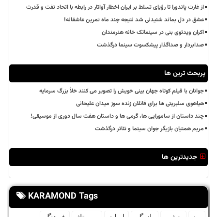
از غارت پاندورا تا رؤیای تسلط بر ایران اخطار آواتار در رابطه با اتحاد نفت و قدرت
عشق در دل بماند شنیدنی شد نتیجه چند ماه تمرین عاشقانه!
اکران ویدئوی بنی در سینماتک خانه هنرمندان
صدابردار و صداگذار پیشکسوت سینما درگذشت
پربحث ترین ها
جوانان با فیلم کوتاه جهان بینی خویش را تصویر می کنند خلأ بزرگ سرمایه
هیاهوی سلبریتی ها برای قاتلان زنده سوز میدان علیخانی
چند داستان از سامورایی ها، گرمی ها و داستان هفت سال دوری از موسیقی!
مریم همتیان بازیگر جوان سینما و تئاتر درگذشت
جدیدترین ها
KARAMOND Tags