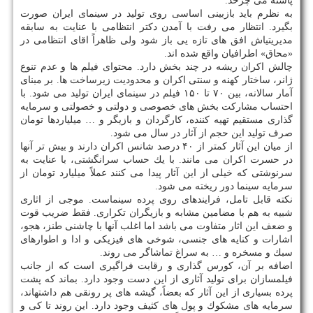
پاشنه می چرخد.
به نظرم باید بازبینی اساسی روی تولید در سینمای ایران صورت
بگیرد. انتظار می رفت با آمدن دكتر انتظامی با عنایت به سابقه
مدیریتیاش افق های تازه یی باز شود ولی ظاهراً اقای انتظامی در
«محاق» اطرافیان واقع شده اند.
چالش اكران ریشه در چند بخش دارد. محتوای فیلم ها و عدم تنوع
ژانر، ساختار كهنه و سنتی اكران و محدودیت زیرساخت ها. بر مبنای
آمار سالانه، بین ۷۰ تا ۱۵۰ فیلم در سینمای ایران تولید می شود. با
احتساب مشاركت بخش های خصوصی و دولتی و خصولتی و سرمایه
گذاری مستقیم تهیه كننده، كارگردان و بازیگر و … میلیاردها تومان
صرف تولید این حجم از آثار در سال می شود.
از میان این آثار كمتر از ۴۰ درصد شانس اكران دارند و بیش تر آنها
در حسرت اكران می مانند. با یك حساب سرانگشتی، با عنایت به
سرنوشتی كه خیلی از این آثار پیدا می كنند عملاً میلیارد تومان از
سرمایه سینما دور ریخته می شود.
نكته قابل تامل، فرایندهای روی پرده سینماست. موجی از اثاری
شبیه به هم با مضامین مشابه و بازیگران تكراری. فقط ضریب قوت
و ضعف این اثار متفاوت می باشد اما اغلب آنها با چاشنی طنز، هجو،
اشارات و كنایه های جنسی، شوخی های فیزیكی و ادا و اطوارهای
سبك و مسخره و … به سراغ تماشاگر می روند.
اضافه بر آن، كورس گذاری و رقابت فراگیری است كه از جانب
فیلمسازان برای تولید آثاری از این دست وجود دارد. بماند كه پشت
پرده بسیاری از این آثار كه بعضاً، گیشه های پر رونقی هم داشتهاند،
سرمایه های مشكوك و پول های كثیف وجود دارد. این روند تا كی و