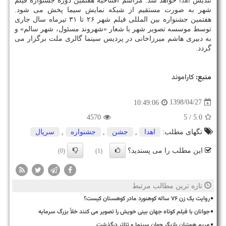
تندیس
اهدا
خواهد شد. مراسم افتتاحیه هفتمین دوره جشنواره فیلم
شهر به صورت مستقیم از شبكه نمایش سیما پخش می شود.
هفتمین جشنواره بین المللی فیلم شهر ۲۶ تا ۳۱ تیرماه سال جاری
توسط موسسه تصویر شهر با شعار «شهروند مسئول، شهر سالم» و
به دبیری هاشم میرزاخانی در پردیس سینما گالری ملت برگزار می
گردد.
منبع:
كاراموند
1398/04/27
10:49:06
4570
/ 5
5.0
تگهای مطلب:
اهدا
,
جشن
,
جشنواره
,
سریال
این مطلب را می پسندید؟
(0)
(1)
تازه ترین مطالب مرتبط
روایت یک زن ۷۶ ساله کوهنورد مادر کوهستان کیست؟
جوانان با فیلم کوتاه جهان بینی خویش را تصویر می کنند خلأ بزرگ سرمایه
مریم همتیان بازیگر جوان سینما و تئاتر درگذشت