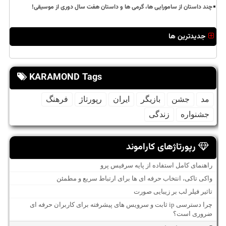
چند داستان از سامورایی ها، گرمی ها و داستان هفت سال دوری از موسیقی!
جدیدترین ها
KARAMOND Tags
مد
جشن
بازیگر
ایران
رپورتاژ
فرهنگ
جشنواره
زندگی
رپورتاژهای کاراموند
راهنمای کامل استفاده از پایه سرفیس پرو
واکی تاکی، انتخاب حرفه ای ها برای ارتباط سریع و مطمئن
تاثیر فیلر لب بر زیبایی صورت
چرا دسترسی ip ثابت و سرویس های پیشرفته برای کاربران حرفه ای
ضروری است؟