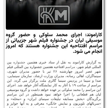
كاراموند: اجرای محمد سلوكی و حضور گروه
موسیقی لیان در جشنواره فیلم شهر جزییاتی از
مراسم افتتاحیه این جشنواره هستند كه امروز
انجام می شود.
به گزارش كاراموند به نقل از ستاد خبری هفتمین
جشنواره
بین
المللی فیلم شهر،
مراسم
افتتاحیه هفتمین جشنواره بین المللی فیلم
شهر عصر امروز چهارشنبه ۲۶ تیر با حضور مدیران شهری،
سینماگران، اهالی رسانه، مدیران وزارت ارشاد، سازمان سینمایی،
صدا و سیما در پردیس سینما گالری ملت برگزار می گردد. این
مراسم از ساعت ۱۹ با آغاز به كار نمایشگاه آغاز خواهد شد. اجرای
این مراسم را محمد سلوكی بر عهده خواهد داشت و گروه موسیقی
لیان هم قطعاتی را اجرا خواهد نمود همینطور در این مراسم
برگزیدگان «بخش مسابقه تبلیغات سینمای ایران» و «محله» و
«سریالهای تلویزیون و نمایش خانگی» معرفی و به آنها جوایز و