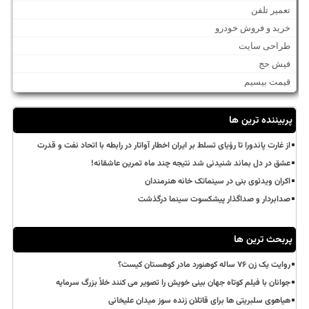
تعمیر تلفن
خرید و فروش خودرو
طراحی سایت
فیش حج
قیمت بیسیم
پربیننده ترین ها
از غارت پاندورا تا رؤیای تسلط بر ایران اخطار آواتار در رابطه با اتحاد نفت و قدرت
عشق در دل بماند شنیدنی شد نتیجه چند ماه تمرین عاشقانه!
اکران ویدئوی بنی در سینماتک خانه هنرمندان
صدابردار و صداگذار پیشکسوت سینما درگذشت
پربحث ترین ها
روایت یک زن ۷۶ ساله کوهنورد مادر کوهستان کیست؟
جوانان با فیلم کوتاه جهان بینی خویش را تصویر می کنند خلأ بزرگ سرمایه
هیاهوی سلبریتی ها برای قاتلان زنده سوز میدان علیخانی