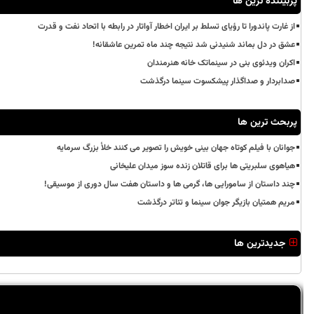
پربیننده ترین ها
از غارت پاندورا تا رؤیای تسلط بر ایران اخطار آواتار در رابطه با اتحاد نفت و قدرت
عشق در دل بماند شنیدنی شد نتیجه چند ماه تمرین عاشقانه!
اکران ویدئوی بنی در سینماتک خانه هنرمندان
صدابردار و صداگذار پیشکسوت سینما درگذشت
پربحث ترین ها
جوانان با فیلم کوتاه جهان بینی خویش را تصویر می کنند خلأ بزرگ سرمایه
هیاهوی سلبریتی ها برای قاتلان زنده سوز میدان علیخانی
چند داستان از سامورایی ها، گرمی ها و داستان هفت سال دوری از موسیقی!
مریم همتیان بازیگر جوان سینما و تئاتر درگذشت
جدیدترین ها