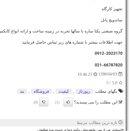
تجهیز کارگاه
ساندویچ پانل
گروه صنعتی یکتا سازه با سالها تجربه در زمینه ساخت و ارائه انواع کا
جهت اطلاعات بیشتر با شماره های زیر تماس حاصل فرمایید:
0912-2023170
021-66787820
1398/04/03
19:46:25
/ 5
5.0
تگهای مطلب:
رپورتاژ
,
كیفیت
,
فروشگاه
,
مد
این مطلب را می پسندید؟
(0)
(1)
تازه ترین مطالب مرتبط
اسپایدر من از پس ماموریتش برآمد دنیا در دست مرد عنکبوتی