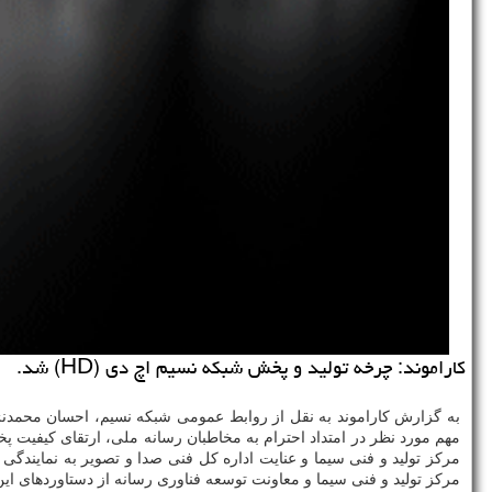
كاراموند: چرخه تولید و پخش شبكه نسیم اچ دی (HD) شد.
مركز تولید و فنی سیما و معاونت توسعه فناوری رسانه از دستاوردهای این ارتقا به كیفیت 