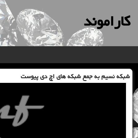
كاراموند
شبكه نسیم به جمع شبكه های اچ دی پیوست