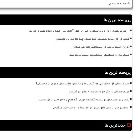
قیمت بیسیم
پربیننده ترین ها
از غارت پاندورا تا رؤیای تسلط بر ایران اخطار آواتار در رابطه با اتحاد نفت و قدرت
عشق در دل بماند شنیدنی شد نتیجه چند ماه تمرین عاشقانه!
اکران ویدئوی بنی در سینماتک خانه هنرمندان
صدابردار و صداگذار پیشکسوت سینما درگذشت
پربحث ترین ها
چند داستان از سامورایی ها، گرمی ها و داستان هفت سال دوری از موسیقی!
مریم همتیان بازیگر جوان سینما و تئاتر درگذشت
پلیس در جستجوی نویسنده گمشده جهنمی که هیچ راه خروجی از آن نیست!
اسپایدر من از پس ماموریتش برآمد دنیا در دست مرد عنکبوتی
جدیدترین ها