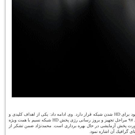
به گزارش كاراموند به نقل از روابط عمومی شبكه نسیم، احسان محمدنژاد مدیر تولید و فنی شبكه نسیم اعلام نمود: شبكه نسیم در آخرین گام های خود برای HD شدن شبكه قرار دارد. وی ادامه داد: یكی از اهداف كلیدی و
مهم مورد نظر در امتداد احترام به مخاطبان رسانه ملی، ارتقای كیفیت پخش شبكه پر مخاطب نسیم از SD به HD است. در همین راستا در اواسط سال ۹۷ مراحل تجهیز و بروز رسانی رژی پخش HD شبكه نسیم با همت ویژه
ل فنی صدا و تصویر به نمایندگی از معاونت توسعه و فناوری رسانه شروع شد كه از تاریخ ۲۷ خرداد ماه به صورت پخش آزمایشی در حال بهره برداری است. محمدنژاد ضمن تشكر از