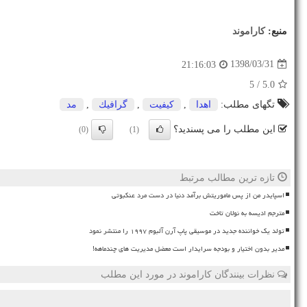
منبع:
كاراموند
1398/03/31
21:16:03
/ 5
5.0
تگهای مطلب:
اهدا
,
كیفیت
,
گرافیك
,
مد
این مطلب را می پسندید؟
(0)
(1)
تازه ترین مطالب مرتبط
اسپایدر من از پس ماموریتش برآمد دنیا در دست مرد عنکبوتی
مترجم ادیسه به نولان تاخت
تولد یک خواننده جدید در موسیقی پاپ آرن آلبوم ۱۹۹۷ را منتشر نمود
مدیر بدون اختیار و بودجه سرایدار است معضل مدیریت های چندماهه!
نظرات بینندگان کاراموند در مورد این مطلب