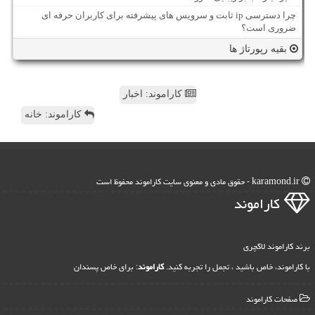
چرا دسترسی ip ثابت و سرویس های پیشرفته برای کاربران حرفه ای
ضروری است؟
بقیه رپورتاژ ها
کاراموند: اخبار
کاراموند: خانه
karamond.ir - حقوق مادی و معنوی سایت كاراموند محفوظ است
كاراموند
برند کاراموند لاکچری
با کاراموند، خاص باشید ، تجمل را تجربه کنید.
کاراموند
: برای خاص پسندان
صفحات كاراموند