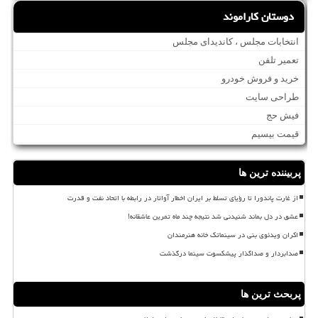
دوستان کاراموند
انتخابات مجلس ، کاندیدای مجلس
تعمیر تلفن
خرید و فروش خودرو
طراحی سایت
فیش حج
قیمت بیسیم
پربیننده ترین ها
از غارت پاندورا تا رؤیای تسلط بر ایران اخطار آواتار در رابطه با اتحاد نفت و قدرت
عشق در دل بماند شنیدنی شد نتیجه چند ماه تمرین عاشقانه!
اکران ویدئوی بنی در سینماتک خانه هنرمندان
صدابردار و صداگذار پیشکسوت سینما درگذشت
پربحث ترین ها