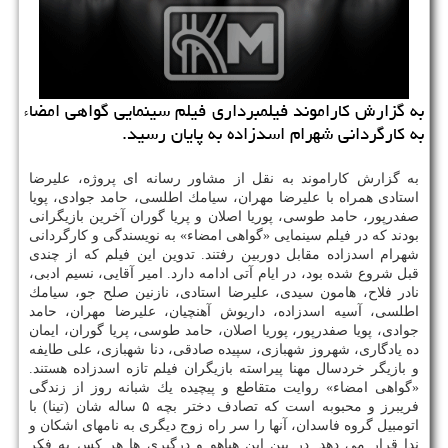
به گزارش كاراموند فیلمبرداری فیلم سینمایی گواهی امضاء
به كارگردانی شهرام اسدزاده به پایان رسید.
به گزارش كاراموند به نقل از مشاور رسانه ای پروژه، علیرضا
استادی همراه با علیرضا مهران، سیامك اطلسی، حامد جوادی، پویا
صفدرپور، حامد طوسی، پوریا اصلان و پریا گوران آخرین بازیگرانی
بودند كه در فیلم سینمایی «گواهی امضاء» به نویسندگی و كارگردانی
شهرام اسدزاده مقابل دوربین رفتند. تدوین این فیلم كه از چندی
قبل شروع شده بود، در ایام آتی ادامه دارد. امیر آقایی، نسیم ادبی،
نادر فلاح، هامون سیدی، علیرضا استادی، نازنین صلح جو، سیامك
اطلسی، آسیه اسدزاده، داریوش آهنچیان، علیرضا مهران، حامد
جوادی، پویا صفدرپور، پوریا اصلان، حامد طوسی، پریا گوران، ایمان
ده یادگاری، شهروز شهبازی، سپیده صادقی، دنا شهبازی، علی طایفه
و بازیگر خردسال مهنا پیراسته بازیگران فیلم تازه اسدزاده هستند.
«گواهی امضاء» روایت متقاطع و پیچیده یك شبانه روز از زندگی
فریبرز و محبوبه است كه تصادف دختر بچه ۵ ساله شان (تینا) با
اتومبیل گروه فاسدان، آنها را سر راه زوج دیگری به نامهای اشكان و
ندا قرار می دهد. در بین این هیاهو و درگیری ها هر كس به فكر