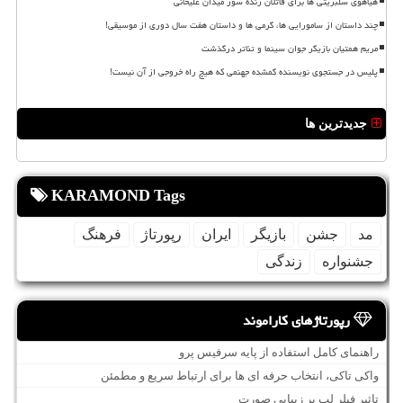
هیاهوی سلبریتی ها برای قاتلان زنده سوز میدان علیخانی
چند داستان از سامورایی ها، گرمی ها و داستان هفت سال دوری از موسیقی!
مریم همتیان بازیگر جوان سینما و تئاتر درگذشت
پلیس در جستجوی نویسنده گمشده جهنمی که هیچ راه خروجی از آن نیست!
جدیدترین ها
KARAMOND Tags
مد
جشن
بازیگر
ایران
رپورتاژ
فرهنگ
جشنواره
زندگی
رپورتاژهای کاراموند
راهنمای کامل استفاده از پایه سرفیس پرو
واکی تاکی، انتخاب حرفه ای ها برای ارتباط سریع و مطمئن
تاثیر فیلر لب بر زیبایی صورت