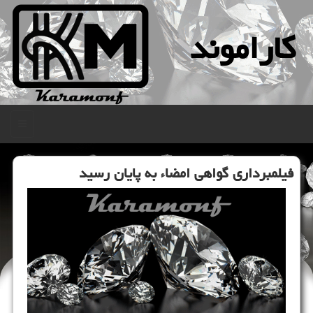
كاراموند
منو
فیلمبرداری گواهی امضاء به پایان رسید