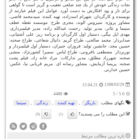
نجات زندگی خودش از یك چند ضلعی تعقیب و گریز است تا گواهی
برای تار و پود افكارش به دست آورد. عوامل این فیلم عبارتند از
نویسنده و كارگردان: شهرام اسدزاده، تهیه كننده: سیدمحمد قاضی،
مشاور پروژه: سیروس الوند، مجری طرح: موسسه نقطه عطف
سینما و تئاتر، مدیر تولید: رحمت عبدالله زاده، مدیر فیلمبرداری:
مهدی ایل بیگی، دستیار اول كارگردان و برنامه ریز: علی آشتیانی،
صدابردار: محمد صالحی، طراح گریم: دانیال شعاعی، طراح صحنه:
حسین مجد، جانشین تولید: فروزان جنیران، دستیار اول فیلمبردار و
نورپرداز: مصطفی بافرونی، طراح لباس: سمیرا كشورنژاد، منشی
صحنه: شهرزاد مطلق، مدیر تداركات: مراد خانه زاد، فیلم پشت
صحنه: پریسا آزمایش، مشاور رسانه ای: مریم قربانی نیا، عكس:
حسین خدارتی.
1398/03/29
15:04:21
4488
/ 5
5.0
تگهای مطلب:
بازیگر
,
تهیه كننده
,
زندگی
,
سینما
این مطلب را می پسندید؟
(0)
(1)
تازه ترین مطالب مرتبط