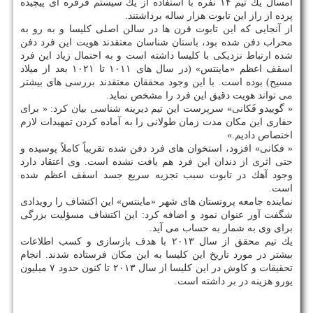
امسال یك تیم ۱۴ نفره با استفاده از یك سیستم قرقره ای پیچیده
پرده از راز این تابوت هزار ساله برداشتند.
از آنجایی كه این تابوت قرن ها در سالن اصلی كلیسا و به رو به
محراب دفن شده بود، باستان شناسان معتقدند هویت این فرد دفن
شده ارتباط نزدیكی با كلیسا داشته است و به احتمال زیاد این فرد
اسقف اعظم «ماینتس» (در سال های ۱۰۱۱ تا ۱۰۲۱ بعد از میلاد
مسیح) بوده است. با این وجود محققان معتقدند بررسی های بیشتر
می تواند هویت دقیق این فرد را مشخص نماید.
« گوییدو فَكانی» سرپرست این تیم دیرینه شناسی بیان كرد: « برای
حفاری این مكان مدت زمان طولانی را به آماده كردن تمهیدات لازم
اختصاص دادیم.»
« فكانی» افزود، استخوان های فرد دفن شده تقریباً كاملاً پوسیده و
حتی اثری از دندان این فرد هم یافت نشده است. وی اعتقاد دارد
وجود آهك در تابوت سبب تجزیه سریع جسد اسقف اعظم شده
است.
نماینده جامعه پروتستان های شهر «ماینتس» این اكتشاف را رویدادی
شگفت آور عنوان نمود و اضافه كرد: این اكتشاف مسؤلیت بزرگی
برای وی به شمار به حساب می آید.
یك تیم محقق از سال ۲۰۱۳ با هدف بازسازی و كسب اطلاعات
بیشتر در مورد تاریخ این كلیسا به این مكان فرستاده شدند. انجام
تحقیقات و كاوش در این كلیسا از سال ۲۰۱۳ تا كنون حدود ۷ میلیون
یورو هزینه در بر داشته است.