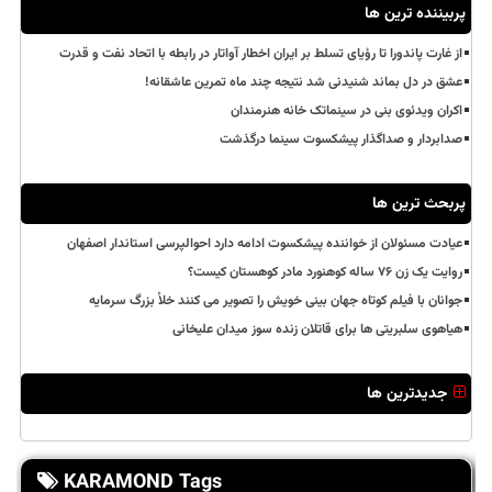
پربیننده ترین ها
از غارت پاندورا تا رؤیای تسلط بر ایران اخطار آواتار در رابطه با اتحاد نفت و قدرت
عشق در دل بماند شنیدنی شد نتیجه چند ماه تمرین عاشقانه!
اکران ویدئوی بنی در سینماتک خانه هنرمندان
صدابردار و صداگذار پیشکسوت سینما درگذشت
پربحث ترین ها
عیادت مسئولان از خواننده پیشکسوت ادامه دارد احوالپرسی استاندار اصفهان
روایت یک زن ۷۶ ساله کوهنورد مادر کوهستان کیست؟
جوانان با فیلم کوتاه جهان بینی خویش را تصویر می کنند خلأ بزرگ سرمایه
هیاهوی سلبریتی ها برای قاتلان زنده سوز میدان علیخانی
جدیدترین ها
KARAMOND Tags