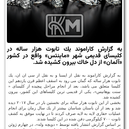
به گزارش كاراموند یك تابوت هزار ساله در
كلیسای قدیمی شهر «ماینتس» واقع در كشور
«آلمان» از دل خاك بیرون كشیده شد.
به گزارش كاراموند به نقل از ایسنا و به نقل از سی ان ان، یك
تابوت هزار ساله كه گمان می رود به اسقف اعظم قرن یازدهم این
كلیسا متعلق می باشد، بعد از انجام مراحل پیچیده از كلیسای «
سنت یوهانیس»، یكی از قدیمی ترین كلیساهای این كشور، بیرون
كشیده شد.
بخشی از این تابوت هزار ساله برای نخستین بار در سال ۲۰۱۷ دیده
شد و بعد از آن باستان شناسان بیشتر از یك سال زمان برای انجام
عملیات حفاری لایه به لایه صرف كردند تا در نهایت موفق به كشف
تابوت ۷۰۰ كیلوگرمی دفن شده در این كلیسا شدند.
بر اساس گزارش انتشار یافته توسط « دویچه وله»، در چهارم ژوئن