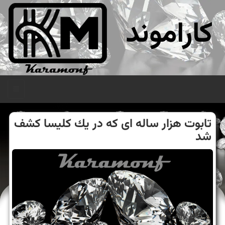
کاراموند
منو
تابوت هزار ساله ای كه در یك كلیسا كشف
شد