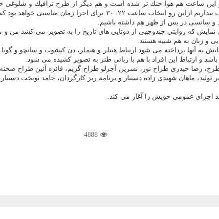
 در این ساعت هم هوا خنك تر شده است و هم دیگر از طرح ترافیك و شلوغی خی
بنشینند. ما ایرانیان هم اغلب افراد شب زنده داری هستیم و تا پاسی از شب بی
یی و زبان به هم شبیه هستند.
ایش به آنها پرداخته می شود ارتباط هیتلر و هیملر، دن كیشوت و سانچو و گو
د و ارتباط این افراد با هم با زبانی طنز به تصویر كشیده می شود.
طرح، رضا حیدری طراح نور، نسرین آجرلو طراح گریم، فائزه آئین طراح صحنه،
د، ماهان شهیدی زاده دستیار و برنامه ریز كارگردان، حامد نوبخت دستیار تول
4888