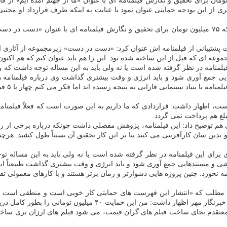
یری از این بودجه حمایتی عنوان نمود با عنایت به اینكه طرف قرارداد او مج
فرید مصطفوی هم كه در گزارش فارابی نامش بعنوان فیلمنامه نویسی كه ۷۵ میلیون تومان برای تحقیق و ن
پشتیبانی از فیلمنامه اش عنوان كرد: «دست در دست» زیرمجموعه از آثاری ا
جموعه ای كه قبل از این ساخته شده بود. این را هم باید عنوان كنم كه هم 
یی جمع آوری شود و باید انرژی و وقت بیشتری گذاشت وی درباره فیلمنامه ها
 به نتیجه رسیده اند اما فكر می كنم چهار یا ۵ فیلمنامه باشد با این وجود از كم و كیف آنها خبر ندارم.
، اظهار داشت: قراردادی كه ما داریم به این صورت است كه فعلاً فیلمنامه 
ی هم توضیح داد: این فیلمنامه، پژوهش مفصلی داشت چونكه درباره برخی از رو
و بدین سان كارآفرینی می كنند بنا بر این كار تحقیق آن نسبتاً طول كشید. ه
 برای این فیلمنامه در نظر گرفته شده است یا نه ولی باید به این مساله 
یق پژوهشی و مستندهایی جمع آوری شود و باید انرژی و وقت بیشتری گذاشت طبیعتاً ا
خورد. چنین پروژه هایی دشوارتر و زمان برتر هستند و با كارهای معمولی تفا
 مطلب كه «انتشار این فهرست های حمایتی كار خوبی است و منطقی است یك 
تقدم بجای ساخت فیلم های گران قیمت، می شود فیلم های ارزان تری ساخت الب