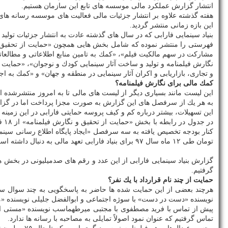
انتشار گزارش عملكرد مالی موسسه های تابع این سازمان هستیم.
این بازه زمانی منتشر گردید.
بنیاد سینمایی فارابی كه در سال های گذشته عادت به انتشار جزئیات تول
فهرستی را منتشر نموده كه شامل بخش هایی همچون «حمایت از تحقیق و نگ
مشاركت در سهم مالكیت فیلم»، «كمك به تامین منابع اطلاعاتی و مطالعات
نگارش فیلمنامه و تولید و ساخت آثار سینمایی كودك و نوجوان»، «حمایت از
و تجاری، بازاریابی و اكران آثار سینمایی در منطقه و جهان» و «كمك به ا
كمك مالی برای نگارش فیلمنامه؟
این لیست مانند بسیاری دیگر از لیست های مالی تا به امروز منتشرشده 
به هر یك از سرفصل های این گزارش به صورت مجزا پرداخت اما در گزارش 
این تسهیلات، بیشتر درباره كم و كیف پروسه حمایتی فارابی در این زمینه 
تومان طی ۱۲ ماه سال ۹۷ برای بنیاد فارابی تعهد مالی به دنبال داشته است.
گزارش بنیاد سینمایی فارابی از این عدد و رقم های صدمیلیونی در بخش
گرفتیم.
حمایت از چند نام قرارداد با یك نفر؟
هرچند بعضی از این حمایت شده ها حاضر به پاسخگویی به چند سوال ساده
نویسنده «دست در دست» با سوژه اجتماعی و ابوالفضل جلیلی نویسنده «مس
تماس گرفتیم كه عنوان نمود اصولاً تمایلی به مصاحبه با رسانه ها ندارد.