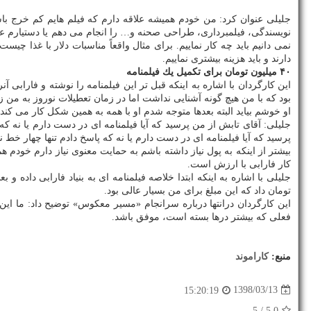
جلیلی عنوان كرد: من خودم همیشه علاقه دارم كه فیلم هایم كم خرج ب
نویسندگی، فیلمبرداری، طراحی صحنه و… را انجام می دهم یا دستیارم علا
نمی دانیم باید چه كار نماییم. برای مثال واقعاً مناسبات دلار با غذا 
دارند و باید هزینه بیشتری نماییم.
۴۰ میلیون تومان برای تكمیل یك فیلمنامه
این كارگردان با اشاره به اینكه قبل تر این فیلمنامه را نوشته و فارابی 
بود كه با من هیچ گونه آشنایی نداشت اما در زمان تعطیلات نوروز به م
او خوشم بیاید البته بعدها متوجه شدم او با همه به همین شكل كار می كند.
جلیلی: آقای تابش از من پرسید كه آیا فیلمنامه ای در دست دارم یا نه كه 
پرسید كه آیا فیلمنامه ای در دست دارم یا نه كه پاسخ دادم تنها چهار خط ن
بیشتر از اینكه به پول نیاز داشته باشم به حمایت معنوی نیاز دارم خو
كار فارابی با ارزش است.
تومان داد كه این مبلغ برای من بسیار عالی بود.
این كارگردان درانتها درباره سرانجام «مسیر معكوس» توضیح داد: ما
فعلی كه بیشتر درها بسته است، موفق باشد.
منبع:
كاراموند
1398/03/13
15:20:19
/ 5
5.0