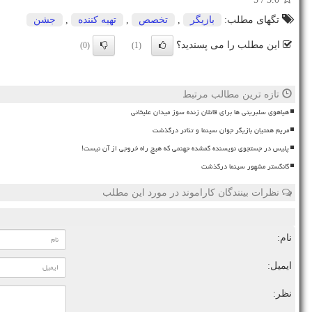
تگهای مطلب:
بازیگر
,
تخصص
,
تهیه كننده
,
جشن
این مطلب را می پسندید؟
(0)
(1)
تازه ترین مطالب مرتبط
هیاهوی سلبریتی ها برای قاتلان زنده سوز میدان علیخانی
مریم همتیان بازیگر جوان سینما و تئاتر درگذشت
پلیس در جستجوی نویسنده گمشده جهنمی که هیچ راه خروجی از آن نیست!
گانگستر مشهور سینما درگذشت
نظرات بینندگان کاراموند در مورد این مطلب
نام:
ایمیل:
نظر: