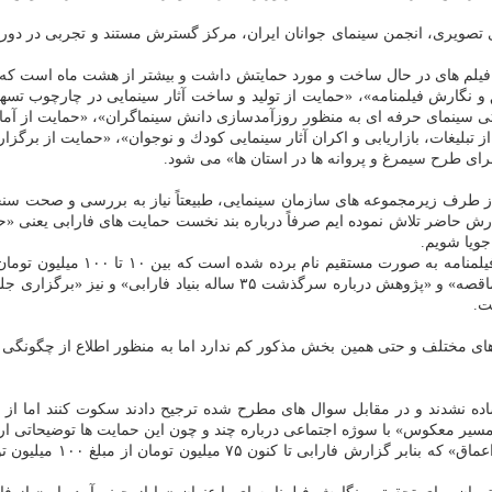
ید فیلم های در حال ساخت و مورد حمایتش داشت و بیشتر از هشت ماه است كه 
ارش فیلمنامه»، «حمایت از تولید و ساخت آثار سینمایی در چارچوب تسهیلات»
ی سینمای حرفه ای به منظور روزآمدسازی دانش سینماگران»، «حمایت از آماده
 تبلیغات، بازاریابی و اكران آثار سینمایی كودك و نوجوان»، «حمایت از برگزا
جرای طرح سیمرغ و پروانه ها در استان ها» می شود.
از طرف زیرمجموعه های سازمان سینمایی، طبیعتاً نیاز به بررسی و صحت سنجی
حاضر تلاش نموده ایم صرفاً درباره بند نخست حمایت های فارابی یعنی «حمای
جویا شویم.
در جدول در رابطه با بخش «حمایت 
 های مختلف و حتی همین بخش مذكور كم ندارد اما به منظور اطلاع از چگونگ
 نشدند و در مقابل سوال های مطرح شده ترجیح دادند سكوت كنند اما از می
یر معكوس» با سوژه اجتماعی درباره چند و چون این حمایت ها توضیحاتی ارائ
پیش از تماس با فرید مصط