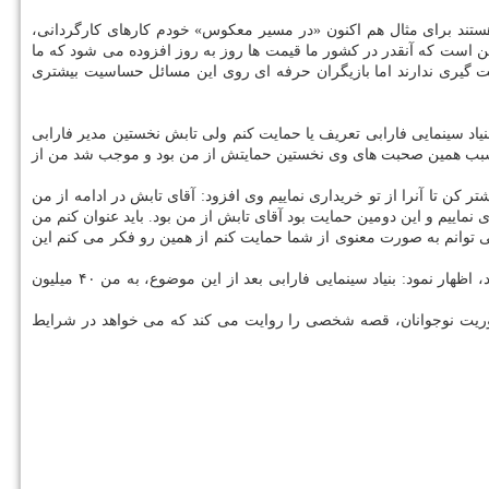
ستند برای مثال هم اكنون «در مسیر معكوس» خودم كارهای كارگردانی،
ین است كه آنقدر در كشور ما قیمت ها روز به روز افزوده می شود كه ما
ه سخت گیری ندارند اما بازیگران حرفه ای روی این مسائل حساسیت بیشتری
 بنیاد سینمایی فارابی تعریف یا حمایت كنم ولی تابش نخستین مدیر فارابی
دین سبب همین صحبت های وی نخستین حمایتش از من بود و موجب شد من از
ر كن تا آنرا از تو خریداری نماییم وی افزود: آقای تابش در ادامه از من
ی نماییم و این دومین حمایت بود آقای تابش از من بود. باید عنوان كنم من
ی توانم به صورت معنوی از شما حمایت كنم از همین رو فكر می كنم این
جلیلی با اشاره به اینكه ابتدا خلاصه فیلمنامه ای به بنیاد فارابی داده و بعد قرار شده است كه نسخه اصلی «مسیر معكوس» را به این بنیاد عرضه نماید، اظهار نمود: بنیاد سینمایی فارابی بعد از این موضوع، به من ۴۰ میلیون
حوریت نوجوانان، قصه شخصی را روایت می كند كه می خواهد در شرایط