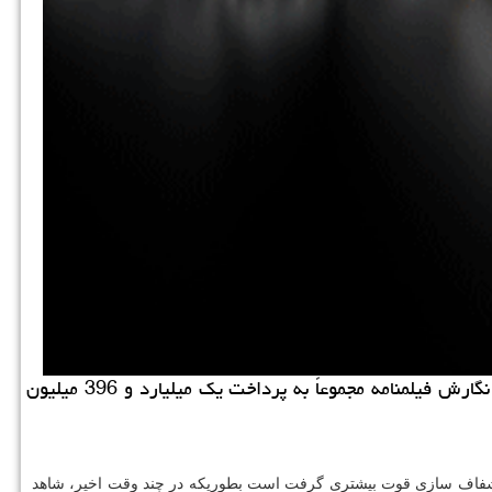
كاراموند: بر طبق فهرستی كه اخیرا از عملكرد مالی بنیاد فارابی انتشار یافته است، این بنیاد تنها در بخش پشتیبانی از تحقیق و نگارش فیلمنامه مجموعاً به پرداخت یك میلیارد و 396 میلیون
اف سازی قوت بیشتری گرفت است بطوریكه در چند وقت اخیر، شاهد