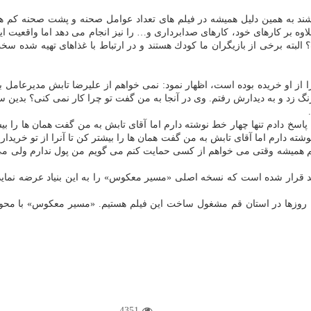
اشند به همین دلیل همیشه در فیلم های تعداد عوامل صحنه و پشت صحنه كم ه
وه بر كارهای خود، كارهای صدابرداری و… را نیز انجام می دهد اما واقعیت ا
چیست؟ البته برخی از بازیگران ما كودك هستند و در ارتباط با غذاهای تهیه شد
آنرا از او خریده بوده است، اظهار نمود: نمی خواهم از علیرضا تابش مدیرعامل
ن زنگ زد و به دیدارش رفتم. وی در آنجا به من گفت تو چرا كار نمی كنی؟ ب
پاسخ دادم تنها چهار خط نوشته دارم اما آقای تابش به من گفت همان ها را بیشت
وشته دارم اما آقای تابش به من گفت همان ها را بیشتر كن تا آنرا از تو خریدار
دم هم همیشه وقتی می خواهم از كسی حمایت كنم می گویم من پول ندارم ولی م
 این روزها در استان قم مشغول ساخت این فیلم هستیم. «مسیر معكوس» با م
4351