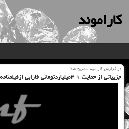
كاراموند
در گزارش كاراموند تشریح شد؛
جزییاتی از حمایت ۱ ۴میلیاردتومانی فارابی ازفیلمنامه ها، ملاك چیست؟