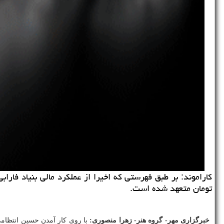
تومان متعهد شده است.
خبرگزاری مهر- گروه هنر- زهرا منصوری:
با روی كار آمدن حسین انتظا