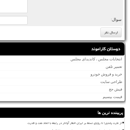
سوال:
دوستان کاراموند
انتخابات مجلس ، کاندیدای مجلس
تعمیر تلفن
خرید و فروش خودرو
طراحی سایت
فیش حج
قیمت بیسیم
پربیننده ترین ها
از غارت پاندورا تا رؤیای تسلط بر ایران اخطار آواتار در رابطه با اتحاد نفت و قدرت