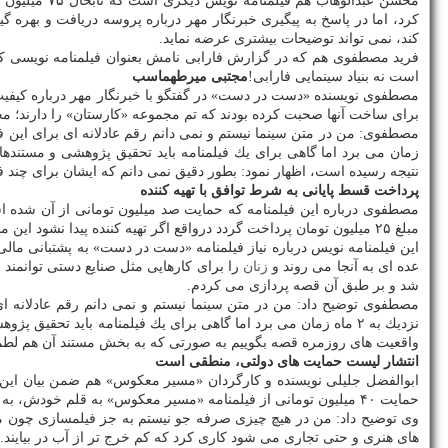
كرد، اما در پاسخ به پیگیری خبرنگار مهر درباره پروسه دریافت و بهره گ
كند، نمی تواند توضیحات بیشتری عرضه نماید.
است نه بنیاد سینمایی فارابی!
مجتبی میرطهماسب
مصطفوی نویسنده «دست در دست» در گفتگو با خبرنگار مهر درباره كیفیت 
برای ساخت آنها صحبت كرده بودند كه تم مجموعه «كارستان» را دارند؛ م
زمان می برد اما گاهی برای یك فیلمنامه باید تحقیق پژوهشی و مستندها
نتیجه رسیده است، اظهار نمود: بطور دقیق نمی دانم كه ایشان برای چند فیلمنامه با بنیاد سینمایی فارابی
پرداخت قسط پایانی به شرط توافق با تهیه كننده
مصطفوی درباره این فیلمنامه كه حمایت صد میلیون تومانی از آن شده است
مبلغ ۲۵ میلیون تومان پرداخت گردد درواقع اگر تهیه كننده پیدا نشود این مبلغ هم پرداخت نمی گردد.
این فیلمنامه نویس درباره نیاز فیلمنامه «دست در دست» به پشتبانی مال
عده ای به آنجا می روند و
زنان
را برای كارهایی مثل صنایع دستی توانمند 
شد و بر طبق آن قصه پردازی می كردم.
مصطفوی توضیح داد: من در متن سینما نیستم و نمی دانم رقم عادلانه ای
نزدیك به ۲ ماه زمان می برد اما گاهی برای یك فیلمنامه باید تحق
واقعیت های روزمره قصه بگوییم به صورتی كه به بخش مستند آن هم لطمه ن
انتشار لیست حمایت های دولتی، منطقی است
ابوالفضل جلیلی نویسنده و كارگردان «مسیر معكوس» هم ضمن بیان این
حمایت ۴۰ میلیون تومانی از فیلمنامه «مسیر معكوس» به قلم خودش، به خبرنگار مهر اظهار داشت: من این حمایت ۴۰ میلیون تومانی را بطور كامل دریافت كرده ام.
وی توضیح داد: من در هیچ چیزی صرفه جو نیستم به جز فیلمسازی چون مع
های هنری و حتی تجاری می شود كاری كرد كه كم خرج تر از آب در بیایند.