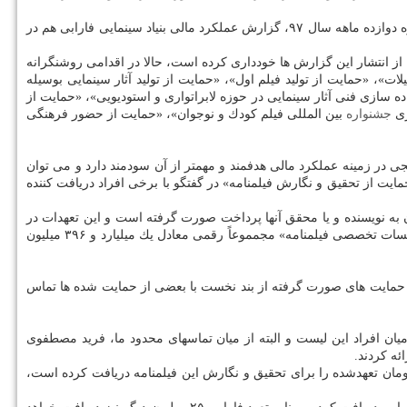
هفته گذشته علاوه بر انتشار جزئیات مالی فعالیت های موسسه رسانه های تصویری، انجمن سینمای جوانان ایران، مركز گسترش مستند و تجربی در دوره دوازده ماهه سال ۹۷، گزارش عملكرد مالی بنیاد سینمایی فارابی هم در
از انتشار این گزارش ها خودداری كرده است، حالا در اقدامی روشنگرانه
، «حمایت از تولید فیلم اول»، «حمایت از تولید آثار سینمایی بوسیله
 سازی فنی آثار سینمایی در حوزه لابراتواری و استودیویی»، «حمایت از
ری
جشنواره
بین المللی فیلم كودك و نوجوان»، «حمایت از حضور فرهنگی
 در زمینه عملكرد مالی هدفمند و مهمتر از آن سودمند دارد و می توان
ت از تحقیق و نگارش فیلمنامه» در گفتگو با برخی افراد دریافت كننده
از تحقیق و نگارش فیلمنامه» از ۱۸ فیلمنامه به صورت مستقیم نام برده شده است كه بین ۱۰ تا ۱۰۰ میلیون تومان به نویسنده و یا محقق آنها پرداخت صورت گرفته است و این تعهدات در
كنار بودجه تخصیص یافته به سه سرفصل «ایجاد پایگاه اطلاع رسانی سینماقصه» و «پژوهش درباره سرگذشت ۳۵ ساله بنیاد فارابی» و نیز «برگزاری جلسات تخصصی فیلمنامه» مجمموعاً رقمی معادل یك میلیارد و ۳۹۶ میلیون
ی حمایت های صورت گرفته از بند نخست با بعضی از حمایت شده ها تماس
ان افراد این لیست و البته از میان تماسهای محدود ما، فرید مصطفوی
ه كردند.
فوی با مجتبی میرطهماسب نویسنده «مستی اعماق» كه بنابر گزارش فارابی تا كنون ۷۵ میلیون تومان از مبلغ ۱۰۰ میلیون تومان تعهدشده را برای تحقیق و نگارش این فیلمنامه دریافت كرده است،