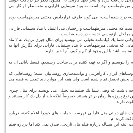
محسن عبدالوهاب هم فیلمنامه نویس دیگری است كه تابحال ۷۵ میلیون تومان برای تحقیق و نگارش فیلمنامه ای با عنوان «ما از جهنم آمده ایم» از فارابی دریافت كرده و بنابر تعهد فارابی ۲۵ میلیون دیگر نیز دریافت خواهد
تبی میرطهماسب بوده است نه بنیاد سینمایی فارابی و تحت نظر او كار می
گارش فیلمنامه ای با عنوان «دست در دست» درج شده است، می گوید طرف قراردادش مجتبی میرطهماسب بوده
ست كه مجتبی میرطهماسب و رخشان بنی اعتماد با بنیاد سینمایی فارابی
اكنون مراحل بازنویسی «دست در دست» است.
مصطفوی: من در متن سینما نیستم و نمی دانم رقم عادلانه ای برای این فیلمنامه در نظر گرفته شده است یا نه ولی باید به این مساله توجه داشت كه وقتی شما یك فیلمنامه تخیلی می نویسید برای مثال چیزی نزدیك به ۲ ماه
یی كه مجتبی میرطهماسب با بنیاد سینمایی فارابی برای نگارش آنها به
را بنویسیم و اگر به تهیه كننده برای ساخت رسیدیم، قسط پایانی آن به
ستاهای ایران، كارآفرینی و توانمندسازی روستاییان است؛ روستاهایی كه
رچند بخش تحقیق تمام شده است ولی همه این موارد باید تبدیل به قصه می
توجه داشت كه وقتی شما یك فیلمنامه تخیلی می نویسید برای مثال چیزی
ین نوع پروژه ها زمان بر تر هستند خصوصاً اینكه باید از دل یك كار مستند و
وت دارند.
جای دولتی مثل فارابی فهرست حمایت های خودرا اعلام كند»، درباره
ته این مساله درباره فیلم های تاریخی صدق نمی كند اما درباره فیلم