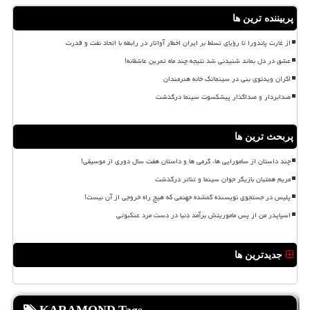
پربیننده ترین ها
از غارت پاندورا تا رؤیای تسلط بر ایران اخطار آواتار در رابطه با اتحاد نفت و قدرت
عشق در دل بماند شنیدنی شد نتیجه چند ماه تمرین عاشقانه!
اکران ویدئوی بنی در سینماتک خانه هنرمندان
صدابردار و صداگذار پیشکسوت سینما درگذشت
پربحث ترین ها
چند داستان از سامورایی ها، گرمی ها و داستان هفت سال دوری از موسیقی!
مریم همتیان بازیگر جوان سینما و تئاتر درگذشت
پلیس در جستجوی نویسنده گمشده جهنمی که هیچ راه خروجی از آن نیست!
اسپایدر من از پس ماموریتش برآمد دنیا در دست مرد عنکبوتی
جدیدترین ها