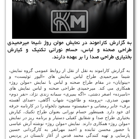
به گزارش كاراموند در نمایش مولن روژ شیما میرحمیدی
طراحی صحنه و لباس، حسام نورانی تكنیك و كیارش
بختیاری طراحی صدا را بر عهده دارند.
به گزارش كاراموند به نقل از نقل از روابط عمومی گروه نمایش،
شیما میرحمیدی طراح لباس نمایش های «الیور توئیست» و
«بینوایان» در مقام طراح صحنه و لباس با نمایش «مولن روژ»
همكاری می كند. میرحمیدی طراحی صحنه و لباس نمایش های
«نامبرده» اصغر دشتی، «اگه بمیری» سمانه زندی نژاد، «نفر دوم»
مهین صدری، «پرومته و طاعون» شهاب آگاهی، «صدای آهسته
برف» جابر رمضانی و «مفیستو» مسعود دلخواه را در كارنامه حرفه
ای خود دارد. همینطور حسام نورانی بعنوان طراح تكنیك، كیارش
بختیاری طراح صدا و شقایق كفیلی دستیار و برنامه ریز در نمایش
«مولن روژ» همكاری دارند. نمایش «مولن روژ» نوشته آرش عباسی
با حضور محسن تنابنده و احمد مهرانفر به كارگردانی حسین
پارسایی و تهیه كنندگی محمد قدس از آغاز تابستان در پردیس