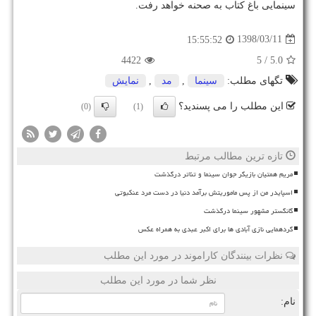
سینمایی باغ كتاب به صحنه خواهد رفت.
1398/03/11
15:55:52
4422
/ 5
5.0
تگهای مطلب:
سینما
,
مد
,
نمایش
این مطلب را می پسندید؟
(0)
(1)
تازه ترین مطالب مرتبط
مریم همتیان بازیگر جوان سینما و تئاتر درگذشت
اسپایدر من از پس ماموریتش برآمد دنیا در دست مرد عنکبوتی
گانگستر مشهور سینما درگذشت
گردهمایی نازی آبادی ها برای اکبر عبدی به همراه عکس
نظرات بینندگان کاراموند در مورد این مطلب
نظر شما در مورد این مطلب
نام: