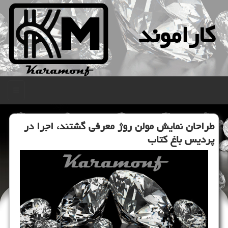
كاراموند
منو
طراحان نمایش مولن روژ معرفی گشتند، اجرا در
پردیس باغ كتاب