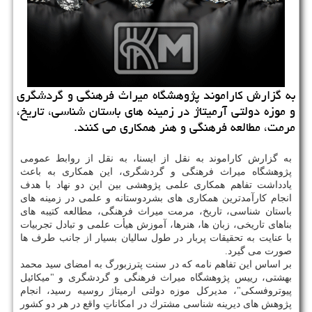
به گزارش كاراموند پژوهشگاه میراث فرهنگی و گردشگری
و موزه دولتی آرمیتاژ در زمینه های باستان شناسی، تاریخ،
مرمت، مطالعه فرهنگی و هنر همكاری می كنند.
به گزارش كاراموند به نقل از ایسنا، به نقل از روابط عمومی
پژوهشگاه میراث فرهنگی و گردشگری، این همكاری به باعث
یادداشت تفاهم همكاری علمی پژوهشی بین این دو نهاد با هدف
انجام كارآمدترین همكاری های بشردوستانه و علمی در زمینه های
باستان شناسی، تاریخ، مرمت میراث فرهنگی، مطالعه كتیبه های
بناهای تاریخی، زبان ها، هنرها، آموزش هیأت علمی و تبادل تجربیات
با عنایت به تحقیقات پربار در طول سالیان بسیار از جانب طرف ها
صورت می گیرد.
بر اساس این تفاهم نامه كه در سنت پترزبورگ به امضای سید محمد
بهشتی، رییس پژوهشگاه میراث فرهنگی و گردشگری و "میكائیل
پیوتروفسكی"، مدیركل موزه دولتی ارمیتاژ روسیه رسید، انجام
پژوهش های دیرینه شناسی مشترك در امكاناتِ واقع در هر دو كشور