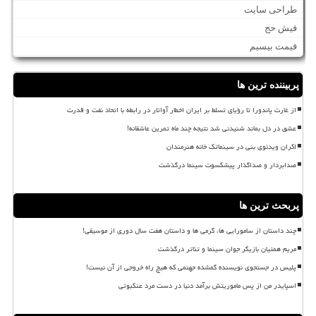
طراحی سایت
فیش حج
قیمت بیسیم
پربیننده ترین ها
از غارت پاندورا تا رؤیای تسلط بر ایران اخطار آواتار در رابطه با اتحاد نفت و قدرت
عشق در دل بماند شنیدنی شد نتیجه چند ماه تمرین عاشقانه!
اکران ویدئوی بنی در سینماتک خانه هنرمندان
صدابردار و صداگذار پیشکسوت سینما درگذشت
پربحث ترین ها
چند داستان از سامورایی ها، گرمی ها و داستان هفت سال دوری از موسیقی!
مریم همتیان بازیگر جوان سینما و تئاتر درگذشت
پلیس در جستجوی نویسنده گمشده جهنمی که هیچ راه خروجی از آن نیست!
اسپایدر من از پس ماموریتش برآمد دنیا در دست مرد عنکبوتی