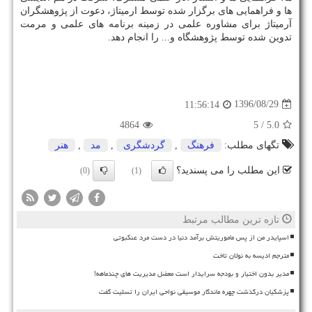
ها و فراهمایی های برگزار شده توسط ارمیتاژ، دعوت از پژوهشگران
آرمیتاژ برای مشاوره علمی در زمینه برنامه های علمی و مرمت
تدوین شده توسط پژوهشگاه و... را انجام دهد.
1396/08/29
11:56:14
4864
/ 5
5.0
تگهای مطلب:
فرهنگ
,
گردشگری
,
مد
,
هنر
این مطلب را می پسندید؟
(0)
(1)
تازه ترین مطالب مرتبط
اسپایدر من از پس ماموریتش برآمد دنیا در دست مرد عنکبوتی
مترجم ادیسه به نولان تاخت
مدیر بدون اختیار و بودجه سرایدار است معضل مدیریت های چندماهه!
پزشکیان درگذشت چهره ماندگار موسیقی نواحی ایران را تسلیت گفت