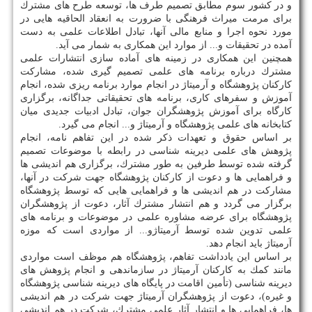
و در كشور سوم مطابق تصمیم طرف ها، توسعه طرح های مشترك
برای مرمت میراث فرهنگی با ضرورت به انعقاد الحاقیه هایی در
مورد نحوه اجرا و منابع مالی آنها، تبادل اطلاعات علمی به دست
آمده در تحقیقات و... از موارد این همكاری به شمار می آید.
همچنین این همكاری در زمینه های آماده سازی انتشارات علمی
مشترك درباره برنامه های علمی تصمیم گیری شده، مشاركت
كاركنان پژوهشگاه و آرمیتاژ در انجام موارد برنامه ریزی شده، انجام
آموزش و سفرهای كاری، برنامه های تحقیقاتی جداگانه، برگزاری
كارگاه برای آموزش پژوهشگران جوان، تبادل ادبیات جدیدی میان
كتابخانه های علمی پژوهشگاه و آرمیتاژ و... انجام می گیرد.
بر اساس حقوق و تعهدات ذكر شده در این تفاهم نامه، انجام
پژوهش های علمی دیرینه شناسی در رابطه با موضوعات تصمیم
گرفته شده توسط طرفین به طور مشترك، برگزاری هم اندیشی ها
و فراهمایی ها و دعوت از كاركنان پژوهشگاه جهت شركت در آنها،
مشاركت در هم اندیشی ها و فراهمایی هایی كه توسط پژوهشگاه
برگزار می گردد و هم انتشار مشترك آثار، دعوت از پژوهشگران
پژوهشگاه برای عرضه مشاوره علمی در موضوعات و برنامه های
علمی تدوین شده توسط آرمیتاژو... از مواردی است كه موزه
آرمیتاژ باید انجام دهد.
بر اساس این یادداشت تفاهم، پژوهشگاه هم موظف است مواردی
مانند كمك به كاركنان آرمیتاژ در سازماندهی و انجام پژوهش های
دیرینه شناسی (تأمین اقامت در پایگاه های دیرینه شناسی پژوهشگاه
و غیره)، دعوت از پژوهشگران آرمیتاژ جهت شركت در هم اندیشی
ها، فراهمایی ها و انتشار آثار علمی مشترك، شركت در هم اندیشی