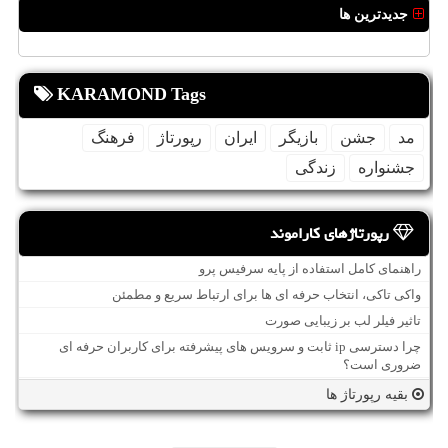
جدیدترین ها
KARAMOND Tags
مد
جشن
بازیگر
ایران
رپورتاژ
فرهنگ
جشنواره
زندگی
رپورتاژهای کاراموند
راهنمای کامل استفاده از پایه سرفیس پرو
واکی تاکی، انتخاب حرفه ای ها برای ارتباط سریع و مطمئن
تاثیر فیلر لب بر زیبایی صورت
چرا دسترسی ip ثابت و سرویس های پیشرفته برای کاربران حرفه ای
ضروری است؟
بقیه رپورتاژ ها