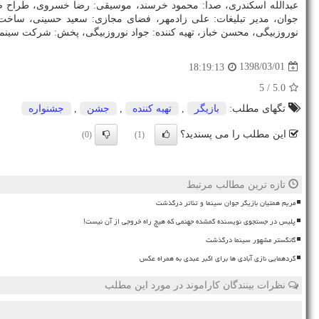
عبدالله اسكندری، صدا: محمود خرسند، موسیقی: رضا خسروی، طراح صح
جوان، مدیر تبلیغات: علی زادمهر، فضای مجازی: سعید حسینی، ساخت 
نوروزبیگی، محسن خباز، تهیه كننده: جواد نوروزبیگی، پخش: شركت سینم
1398/03/01
18:19:13
/ 5
5.0
تگهای مطلب:
بازیگر
,
تهیه كننده
,
جشن
,
جشنواره
این مطلب را می پسندید؟
(0)
(1)
تازه ترین مطالب مرتبط
مریم همتیان بازیگر جوان سینما و تئاتر درگذشت
پلیس در جستجوی نویسنده گمشده جهنمی که هیچ راه خروجی از آن نیست!
گانگستر مشهور سینما درگذشت
گردهمایی نازی آبادی ها برای اکبر عبدی به همراه عکس
نظرات بینندگان کاراموند در مورد این مطلب