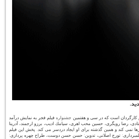
ید.
م كارگردان است كه در سی و هفتمین
جشنواره
فیلم فجر به نمایش درآمد
ستادی، رضا رویگری، حسین محب اهری، سیامك ادیب، برزو ارجمند، آدرینا
ها نمی كند و همین گذشته برای او ایجاد دردسر می كند. پخش این فیلم
یلمبرداری: تورج اصلانی، تدوین: حسن حسن دوست، طراح چهره پردازی: