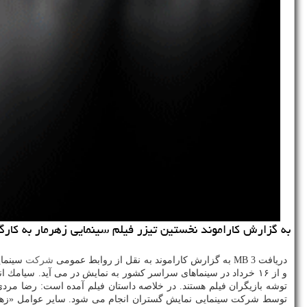
به گزارش كاراموند نخستین تیزر فیلم سینمایی زهرمار به كار
دریافت 3 MB به گزارش كاراموند به نقل از روابط عمومی
شركت
سینمای
و از ۱۶ خرداد در سینماهای سراسر كشور به نمایش در می آید. سی
توشه بازیگران فیلم هستند. در خلاصه داستان فیلم آمده است: رضا مردی
توسط شركت سینمایی نمایش گستران انجام می شود. سایر عوامل «زهرمار