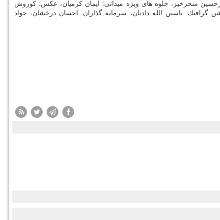
رحسین سحرخیز، جلوه های ویژه میدانی: ایمان كرمیان، عكس: كوروش
گرافیك: یاسین الله دادیان، سرمایه گذاران: احسان درخشان، جواد