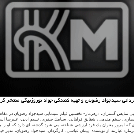
گردانی سیدجواد رضویان و تهیه كنندگی جواد نوروزبیگی منتشر گرد
ی نمایش گستران، «زهرمار» نخستین فیلم سینمایی سیدجواد رضویان در مقا
امك انصاری، شبنم مقدمی، شقایق فراهانی، سیامك صفری، نسیم ادبی، علیرضا ا
 كه امروز بعنوان یك فرد ارزشی شناخته می شود گذشته ای دارد كه او را ر
» عبارتند از نویسنده: پیمان عباسی، كارگردان: سیدجواد رضویان، مدیر ف