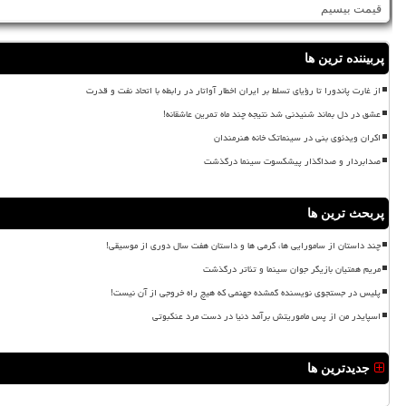
قیمت بیسیم
پربیننده ترین ها
از غارت پاندورا تا رؤیای تسلط بر ایران اخطار آواتار در رابطه با اتحاد نفت و قدرت
عشق در دل بماند شنیدنی شد نتیجه چند ماه تمرین عاشقانه!
اکران ویدئوی بنی در سینماتک خانه هنرمندان
صدابردار و صداگذار پیشکسوت سینما درگذشت
پربحث ترین ها
چند داستان از سامورایی ها، گرمی ها و داستان هفت سال دوری از موسیقی!
مریم همتیان بازیگر جوان سینما و تئاتر درگذشت
پلیس در جستجوی نویسنده گمشده جهنمی که هیچ راه خروجی از آن نیست!
اسپایدر من از پس ماموریتش برآمد دنیا در دست مرد عنکبوتی
جدیدترین ها