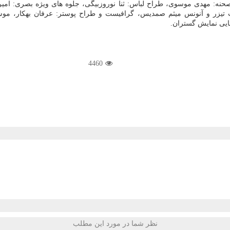
نه: مهدی موسوی، طراح لباس: ثنا نوروزبیگی، جلوه های ویژه بصری: امی
تیزر و آنونس میثم صمدیس، گرافیست و طراح پوستر: عرفان بهكار، موشن 
ایی نمایش گستران.
4460
نظر شما در مورد این مطلب