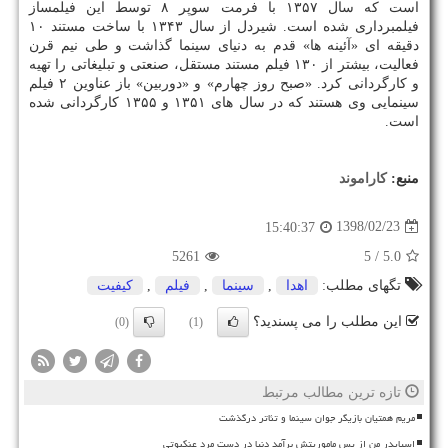
است كه سال ۱۳۵۷ با فرمت سوپر ۸ توسط این فیلمساز
فیلمبرداری شده است. شیردل از سال ۱۳۴۳ با ساخت مستند ۱۰
دقیقه ای «آئینه ها» قدم به دنیای سینما گذاشت و طی نیم قرن
فعالیت، بیشتر از ۱۳۰ فیلم مستند مستقل، صنعتی و تبلیغاتی را تهیه
و كارگردانی كرد. «صبح روز چهارم» و «دوربین» باز عناوین ۲ فیلم
سینمایی وی هستند كه در سال های ۱۳۵۱ و ۱۳۵۵ كارگردانی شده
است.
منبع:
كاراموند
1398/02/23
15:40:37
5261
/ 5
5.0
تگهای مطلب:
اهدا
,
سینما
,
فیلم
,
كیفیت
این مطلب را می پسندید؟
(0)
(1)
تازه ترین مطالب مرتبط
مریم همتیان بازیگر جوان سینما و تئاتر درگذشت
اسپایدر من از پس ماموریتش برآمد دنیا در دست مرد عنکبوتی