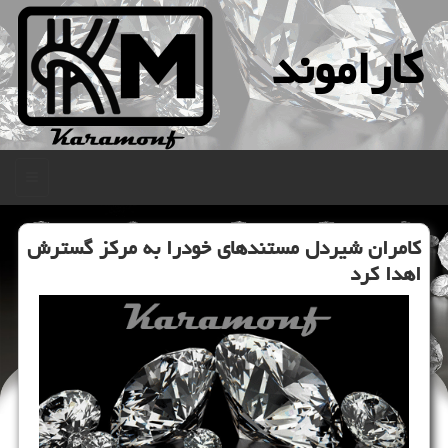
كاراموند
منو
كامران شیردل مستندهای خودرا به مركز گسترش
اهدا كرد