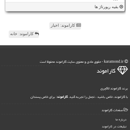
بقیه رپورتاژ ها
کاراموند: اخبار
کاراموند: خانه
karamond.ir - حقوق مادی و معنوی سایت كاراموند محفوظ است
كاراموند
برند کاراموند لاکچری
با کاراموند، خاص باشید ، تجمل را تجربه کنید.
کاراموند
: برای خاص پسندان
صفحات كاراموند
درباره ما
تبلیغات در كاراموند