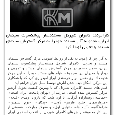
كاراموند: كامران شیردل مستندساز پیشكسوت سینمای
ایران، مجموعه آثار مستند خودرا به مركز گسترش سینمای
مستند و تجربی اهدا كرد.
به گزارش كاراموند به نقل از روابط عمومی مركز گسترش سینمای
مستند و تجربی، كامران شیردل مستندساز پیشكسوت سینمای
ایران، ضمن حضور در مركز گسترش سینمای مستند و تجربی و
دیدار با مدیران این مجموعه، فیلم های مستند خودرا به این مركز
هدیه داد. وی ضمن ابراز خرسندی ابراز امیدواری كرد كه با همكاری
این مركز، امكان دیده شدن آثارش توسط نسل جوان فراهم آید.
فیلم های مستند كامران شیردل كه با بهترین كیفیت تحویل آرشیو
مركز گسترش شده است، عبارتند از «تهران پایتخت ایران است»،
«حماسه روستازاده گرگانی یا اون شب كه بارون اومد»، «قلعه»،
«مرواریدهای خلیج فارس- دُوبی»، «پیكان»، «بوم سیمین»،
«ندامتگاه»، «آئینه ها»، «تنهایی اول» و «فولاد مباركه». قسمتی از
این آثار مجموعه راش های كامران شیردل از انقلاب اسلامی ایران