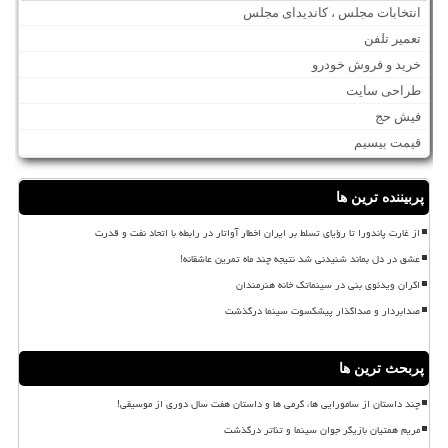
انتخابات مجلس ، کاندیدای مجلس
تعمیر تلفن
خرید و فروش خودرو
طراحی سایت
فیش حج
قیمت بیسیم
پربیننده ترین ها
از غارت پاندورا تا رؤیای تسلط بر ایران اخطار آواتار در رابطه با اتحاد نفت و قدرت
عشق در دل بماند شنیدنی شد نتیجه چند ماه تمرین عاشقانه!
اکران ویدئوی بنی در سینماتک خانه هنرمندان
صدابردار و صداگذار پیشکسوت سینما درگذشت
پربحث ترین ها
چند داستان از سامورایی ها، گرمی ها و داستان هفت سال دوری از موسیقی!
مریم همتیان بازیگر جوان سینما و تئاتر درگذشت