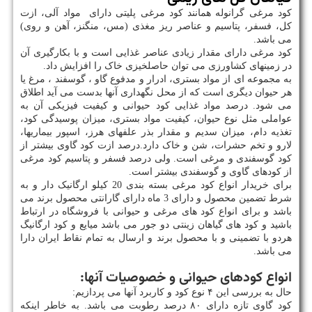
کود مرغی گرانوله همانند کود مرغی پلیتی دارای مواد آلی، ازت
کل، فسفر، پتاسیم و عناصر ریز مغذی (مس، منگنز، آهن و روی)
می باشد.
کود مرغی دارای مقدار زیادی عناصر غذایی است و با بکارگیری آن
در زمینهای کشاورزی می توان حاصلخیزی خاک را افزایش داد.
به مجموعه ای از مواد بستری، ادرار و مدفوع گاو ، گوسفند ، مرغ یا
هر حیوان دیگری است که از محل نگهداری آنها بدست می آید اطلاق
می شود. درصد مواد غذایی کود حیوانی و کیفیت فیزیکی آن به
عواملی مثل نوع حیوان، کیفیت مواد بستری، میزان پوسیدگی کود،
تغذیه دام، میزان سدیم و مقدار بذر علفهای هرز، اسپور بیماریها،
لارو و تخم حشرات، شن و خاک دارد.درصد ازت کود گاوی بیشتر از
کود گوسفندی و مرغی است. ولی درصد فسفر و پتاسیم کود مرغی
از کودهای گاوی و گوسفندی بیشتر است.
برای خریدار انواع کود مرغی بسته بندی 20 کیلو ارگانیک دار و به
شرط تضمین محصول و دارای 3 ماه دارای گارانتی محصول برند می
باشد و برای انواع کود های مرغی و حیوانی با فروشگاه در ارتباط
باشید و کود های گیاهان زینتی دو جور می باشد میایع و کود ارگانیگ
هردو با تضمینی و با محصول برند و ارسال به تمام نقاط ایران دارا
می باشد.
انواع کودهای حیوانی و خصوصیات آنها:
حال به بررسی این ۴ نوع کود و کاربرد آنها می پردازیم:
کود گاوی تازه دارای ۸۰ درصد رطوبت می باشد. به خاطر اینکه