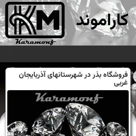
کاراموند
منو
فروشگاه بذر در شهرستانهای آذربایجان
غربی