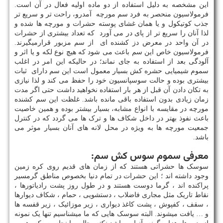
این مشخصه به دلیل استفاده از دو ماده اولیه فعال در آن است.
فرمولاسیون منحصر به فرد سم مورچه آمدرو، راحت تر و سریع تر
جذب کوتیکول و یا همان غشای پوسته حشرات و مورچه ها شده و
لذا آنان را سریع تر از پای در می آورد که تعداد بیشتری از حشرات
در آن واحد در معرض دز کشنده ای از سم مزبور قرارمیگیرند.
فرمولاسیون خاص این سم باعث می شود که هیچ نوع لکه و یا اثر و
آلودگی بعد از استفاده به جای نماند؛ در حالیکه این امر در اغلب
سموم شیمیایی حشره کش بسیار معمول است این سم دارای ثبات
بیشتری بوده و حالت سوسپانسیون خود را حفظ می کند و لذا نیازی
به تکان دادن آن قبل از هر بار استفاده نخواهید داشت حتی اگر مدت
زمان زیادی بدون استفاده باقی مانده باشد. غلظت این سم کشنده
مورچه در مقایسه با انواع مشابه، بسیار بیشتر بوده و همین خاصیت
باعث نفوذ بهتر در داخل شکاف ها و ترک ها می گردد که در کنترل
جمعیت مورچه ها به ویژه در محل لانه های آنان بسیار موثر می
باشد.
معرفی سموم سوس کش سم:
سوسک ها حشراتی هستند که از زمان های قدیم روی کره زمین
وجود داشته اند ؛ این حشرات در تمام دنیا بخصوص مناطق گرمسیر
پراکنده اند ، گرما دوست هستند و در طول روز پشت رادیاتورها ،
نقاط تاریک مثل مجاری فاضلاب ، دستشویی ، حمام ، شکاف دیوارها
، سقف ، کفپوش ، پشت کاغذ دیواری ، زیر موزائیک ، زیر قفسه ها
و … یافت میشوند. البته سوسک هایی که ما میشناسیم تنها یک نمونه