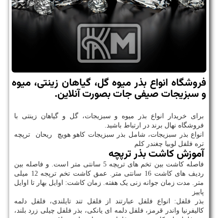
فروشگاه انواع بذر میوه گل، گیاهان زینتی، میوه
و سبزیجات صیفی جات بصورت آنلاین.
برای خریدار انواع بذر میوه و سبزیجات، گل و گیاهان زینتی با
فروشگاه نهال برند در ارتباط باشید.
انواع بذر سبزیجات، شامل بذر سبزیجات کاهو هویچ ریحان ترپچه
تره فلفل لوبیا چغندر کلم
آموزش کاشت بذر ترپچه
فاصله کاشت بین تخم های ترپچه 5 سانتی متر است. و فاصله بین
ردیف های کاشت 16 سانتی متر. عمق کاشت تخم ترپجه 12 میلی
متر. مدت زمان جوانه زنی یک هفته. زمان کاشت: اوایل بهار تا اوایل
پاییز
بذر فلفل: انواع فلفل عبارتند از فلفل تند تایلندی، فلفل دلمه
کالیفرنیا واندر قرمز، فلفل دلمه ای یانکی، بذر فلفل چیلی زرد بلند،