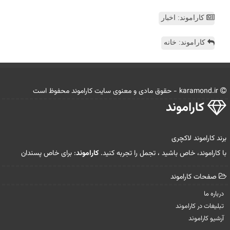
کاراموند: اخبار
کاراموند: خانه
karamond.ir - حقوق مادی و معنوی سایت كاراموند محفوظ است
كاراموند
برند کاراموند لاکچری
با کاراموند، خاص باشید ، تجمل را تجربه کنید.
کاراموند
: برای خاص پسندان
صفحات كاراموند
درباره ما
تبلیغات در كاراموند
آرشیو كاراموند