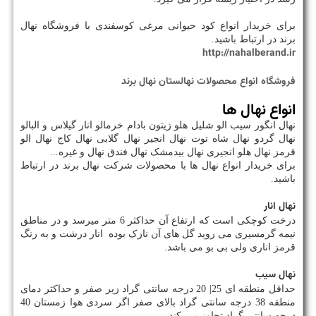
برای خریدار انواع کود حیوانی مرغی کوسفندی با فروشگاه نهال
برند در ارتباط باشید.
http://nahalberand.ir
فروشگاه انواع محصولات نهالستان نهال برند
انواع نهال ها
نهال انگور سیب الو شلیل هلو زیتون بادام خرمالو انار گیلاس و البالو
نهال گردو نهال شاه توت نهال انجیر نهال گلابی نهال کاج نهال الو
قرمز نهال هلو انجیری نهال بیدمشک نهال فندق نهال و غیره...
برای خریدار انواع نهال ها با محصولات شرکت نهال برند در ارتباط
باشید.
نهال انار
درخت کوچکی است که ارتفاع آن حداکثر 6 متر میرسد و در مناطق
نیمه گرمسیری می روید گل های آن نازک بوده انار درشت و به رنگ
قرمز اناری ولی بی بو می باشد.
نهال سیب
حداقل منطقه ای 25| 20 درجه سانتی گراد زیر صفر و حداکثر دمای
منطقه 38 درجه سانتی گراد بالای صفر اگر سردی هوا زمستان 40
درجه سانتی گراد تجاوز می کند.