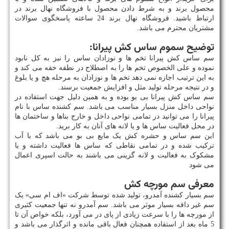
محصول برند و به شرط دادن محصول با فروشگاه نهال برند در
ارتباط باشید. فروشگاه نهال برند 24 ساعته پاسخگوی سوالات
مشتریان محترم می باشد.
توضیح سموم ساس کش پیرانا:
سم ساس کش پیرانا تخم ها و نوزادان ساس را نیز به کل نابود
نموده و علی الخصوص تخم ها را به اصطلاح در نطفه خفه می کند و
به این ترتیب اجازه نمی دهد تخم ها و نوزادان به مرحله هچ و یا بلوغ
و در نتیجه مرحله تولید مثل و افزایش جمعیت برسند.
سم ساس کش پیرانا بی بو بوده و به همین دلیل جهت استفاده در
نواحی داخل منزل بسیار مناسب می باشد. سم کشنده ساس با نام
پیرانا را می توانید در تمامی نواحی داخل و خارج بناها و ساختمان ها
در محل فعالیت ساس ها و یا لانه های آنان به کار برید.
این سم ساس و حشره کش یک مایع بی بو می باشد که با آب
ترکیب شده و در تمامی نقاطی که ساس ها فعالیت داشته و یا
مشکوک به فعالیت و لانه گزینی می باشند به حالت اسپری اعمال
می شود
معرفی سم مورچه کش
سم بسیار کشنده آمدرو، تولید شده توسط شرکت «اف ام سی» یک
سم غیر دافه بسیار موثر می باشد. سم آمدرو نه تنها جمعیت کثیری
از مورچه ها را با سرعت زیادی از پای در می آورد، بلکه خواص آن تا
5 ماه بعد از استفاده همچنان فعال باقی مانده و اثرگذار می باشد و