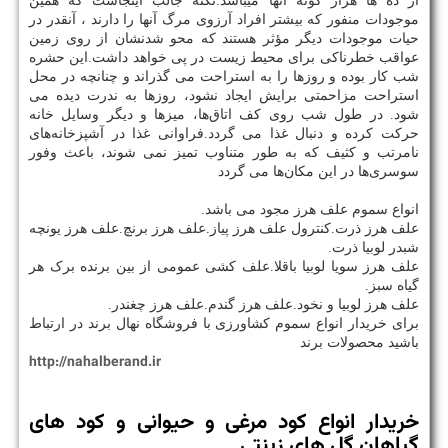
از ده ها هزار گونه آنها میباشد.نکته جالب اینجاست که همین
موجودات منفور که بیشتر افراد آرزوی مرگ آنها را دارند ، آنقدر در
حیات موجودات دیگر مؤثر هستند که محو شدنشان از روی زمین
عواقب خطرناکی برای محیط زیست در پی خواهد داشت.این حشره
شب کار بوده و روزها را به استراحت می ‌گذراند و چنانچه در محل
استراحت مزاحمتی برایش ایجاد نشود، روزها به ندرت دیده می
‌شود. در طول شب روی کف اتاق‌ها، میزها و دیگر وسایل خانه
حرکت کرده و دنبال غذا می ‌گردد.فراوانی غذا در آشپزخانه‌های
نامرتب و کثیف که به طور متناوب تمیز نمی ‌شوند، باعث وفور
سوسری‌ها در این مکان‌ها می‌ گردد
انواع سموم علف هرز مجود می باشد.
علف هرز ذرت.کنترول علف هرز پیاز.علف هرز برنچ.علف هرز یونچه
شبدر لوبیا ذرت.
علف هرز سویا لوبیا باقلا.علف کشی عمومی از بین برنده برک هر
گیاه سبز.
علف هرز لوبیا و نخود.علف هرز گندم.علف هرز چغندر.
برای خریدار انواع سموم کشاورزی با فروشگاه نهال برند در ارتباط
باشید محصولات برند
http://nahalberand.ir
خریدار انواع کود مرغی و حیوانی و کود های
گیاهان گل های زینتی