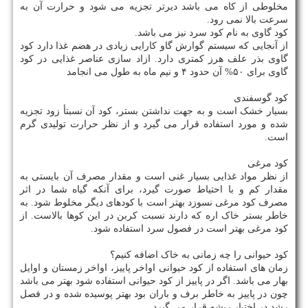
مخلوطی از کاه می باشد دیرتر تجزیه می شود و حرارت آن به
سرعت بالا نمی رود.
کود گاوی به نام کود سرد نیز می باشد.
از آنجایی که سیستم گوارش گاو کارایی زیادی در هضم غذا دارد کود
گاوی بذر علف هرز کمتری دارد. ازاد سازی عناصر غذایی در کود
گاوی برای ۵۰% آن حدود ۴ و نیم ماه به طول می انجامد
کود گوسفندی
بسیار خشک است و به جهت نداشتن بستر، کود آن نسبتأ زود تجزیه
شده و مورد استفاده قرار می گیرد و از نظر حرارت تولیدی گرم
است.
کود مرغی
از نظر مواد غذایی بسیار غنی است و مقدار مصرف آن بایستی به
مقدار کم و با احتیاط صورت گیرد، برای آنکه گیاه شما در اثر
مصرف کود مرغی نسوزد بهتر است با کودهای دیگر مخلوط شود. به
خاطر بستر خاک اره که دارند نسبت کربن در این کوها بالاست. از
کود مرغی بهتر است در فصول سرد استفاده شود.
کود حیوانی را چه زمانی به خاک اضافه کنیم؟
زمان های استفاده از کود حیوانی اواخر پاییز، اواخر زمستان و اوایل
بهار می باشد. اگر در پاییز از کود حیوانی استفاده شود بهتر می باشد
چون در پاییز به خاطر برف و باران بود بهتر پوسیده شده و در فصل
رشد در اختیار ریشه قرار می گیرد.