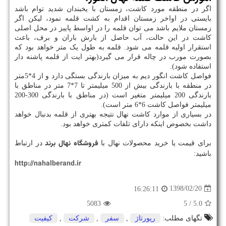
اگر در منطقه مورد کاشت، زمستان با یخبندان شدید توام باشد
بایستی در اواخر زمستان اقدام به کشت قلمه نمود، لیکن اگر
زمستان ملایم باشد می توان قلمه را در اواسط پاییز در محل اصلی
کاشت در این حالت، آب حاصل از بارش باران و برف، باعث
استقرار اولیه قلمه می شود. قلمه به طول یک متر خواهد بود که
بصورت مورب در چاله قرار می گیرد(بهتر ایت از قلمه پاشنه دار
استفاده شود).
فواصل کاشت انگور دیم به میزان بارندگی بستگی دارد و از 4*5متر
در منطقه با بارندگی بیش از 500 میلیمتر تا 7*7 متر در مناطق با
بارندگی 200 میلیمتر متغیر است (در مناطق با بارندگی 300-200
میلیمتر فواصل کاشت 6*6 متر است).
در بسیاری از موارد کاشت نهال نتیجه بهتری از قلمه بدنبال خواهد
داشت بخصوص اینکه دارای تلفات کمتری خواهد بود.
فروشگاه نهال برند
برای قیمت یا خرید محصولات نهال با
در ارتباط
باشید:
http://nahalberand.ir
1398/02/20
16:26:11
5083
/ 5
5.0
تگهای مطلب:
رپورتاژ
,
سفر
,
شركت
,
كیفیت