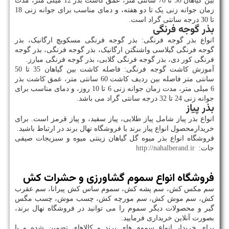
بین گیاهان 50 تا 70 سانتی متر، عمق کاشت بذر 12 میلی متر، مدت
زمان جوانه زنی یک تا دو هفته، و دمای مناسب برای جوانه زنی 18
تا 30 درجه سانتی گراد است.
بذر گوجه فرنگی
انواع بذر گوجه فرنگی: بذر گوجه فرنگی مسکویچ ارگانیک، بذر
گوجه فرنگی گیلاسی واشنگتن ارگانیک، بذر گوجه فرنگی، بذر گوجه
فرنگی کور دی، بذر گوجه فرنگی گلابی، بذر گوجه فرنگی مبارز.
آموزش کاشت گوجه فرنگی: فاصله کاشت بین گیاهان 35 تا 50
سانتی متر فاصله بین ردیف کاشت 60 سانتی متر، عمق کاشت بذر
6 میلی متر، مدت زمان جوانه زنی 6 تا 10 روز، و دمای مناسب برای
جوانه زنی 24 تا 32 درجه سانتی گراد می باشد.
بذر پیاز
انواع بذر پیاز شامل پیاز طلایی، پیاز سفید، و پیاز قرمز است. برای
خریدارمحصول انواع پیاز برند با فروشگاه نهال برند در ارتباط باشید.
فروشگاه انواع بذر میوه گل گیاهان زینتی میوه و سبزیجات صیفی
جات:
http://nahalberand.ir
فروشگاه انواع سموم گشاورزی و حشرات کش
سم مکس کش، سم پشه کش، سموم ساس کش پیرانا، سم عقرب
کش، سم موش کش، سم مورچه کش، چسب موش، چسب مگس
گیر و محصولات دیگر سموم را می توانید در فروشگاه نهال برند،
بصورت آنلاین خریداری فرمایید.
برای خریدار انواع سموم های برند و کالاهای تضمین شده و با