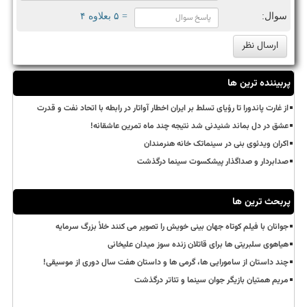
سوال:
= ۵ بعلاوه ۴
پربیننده ترین ها
از غارت پاندورا تا رؤیای تسلط بر ایران اخطار آواتار در رابطه با اتحاد نفت و قدرت
عشق در دل بماند شنیدنی شد نتیجه چند ماه تمرین عاشقانه!
اکران ویدئوی بنی در سینماتک خانه هنرمندان
صدابردار و صداگذار پیشکسوت سینما درگذشت
پربحث ترین ها
جوانان با فیلم کوتاه جهان بینی خویش را تصویر می کنند خلأ بزرگ سرمایه
هیاهوی سلبریتی ها برای قاتلان زنده سوز میدان علیخانی
چند داستان از سامورایی ها، گرمی ها و داستان هفت سال دوری از موسیقی!
مریم همتیان بازیگر جوان سینما و تئاتر درگذشت