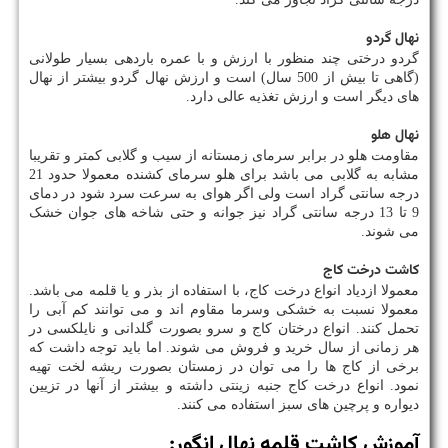
نهال گردو
گردو درختی چند منظور با ارزش و با عمره باردهی بسیار طولانی
(گاهی تا بیش از 500 سال) است و ارزش نهال گردو بیشتر از نهال
های دیگر است و ارزش تغذیه عالی دارد.
نهال هلو
مقاومت هلو در برابر سرمای زمستانه از سیب و گلابی کمتر و تقریبا
مشابه به گلابی می باشد برای هلو سرمای کشنده معمولا حدود 21
درجه سانتی گراد است ولی اگر هوای به سرعت سرد شود در دمای
9 تا 13 درجه سانتی گراد نیز جوانه و حتی شاخه های جوان خشک
می شوند.
کاشت درخت کاج
معمولا ازدیاد انواع درخت کاج، با استفاده از بذر و یا قلمه می باشد.
معمولا نسبت به خشکی و‌سرما مقاوم اند و می توانند کم آبی را
تحمل کنند. انواع درختان کاج و سرو بصورت گلدانی و نایلکسی در
هر زمانی از سال خرید و فروش می شوند. اما باید توجه داشت که
برخی از کاج ها را می توان در زمستان بصورت ریشه لخت تهیه
نمود. انواع درخت کاج جنبه زینتی داشته و بیشتر از آنها در تزیین
دیواره و پرچین های سبز استفاده می کنند.
آموزش کاشت قلمه نهال انگور: