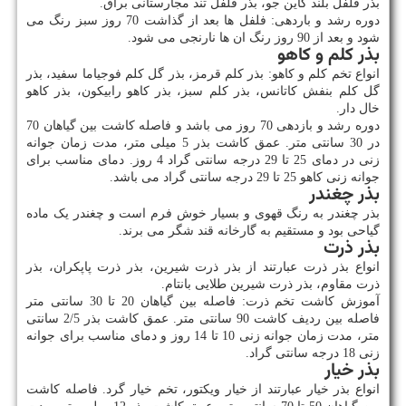
بذر فلفل بلند کاین جو، بذر فلفل تند مجارستانی براق.
دوره رشد و باردهی: فلفل ها بعد از گذاشت 70 روز سبز رنگ می
شود و بعد از 90 روز رنگ ان ها نارنجی می شود.
بذر کلم و کاهو
انواع تخم کلم و کاهو: بذر کلم قرمز، بذر گل کلم فوجیاما سفید، بذر
گل کلم بنفش کاتانس، بذر کلم سبز، بذر کاهو رابیکون، بذر کاهو
خال دار.
دوره رشد و بازدهی 70 روز می باشد و فاصله کاشت بین گیاهان 70
در 30 سانتی متر. عمق کاشت بذر 5 میلی متر، مدت زمان جوانه
زنی در دمای 25 تا 29 درجه سانتی گراد 4 روز. دمای مناسب برای
جوانه زنی کاهو 25 تا 29 درجه سانتی گراد می باشد.
بذر چغندر
بذر چغندر به رنگ قهوی و بسیار خوش فرم است و چغندر یک ماده
گیاحی بود و مستقیم به گارخانه قند شگر می برند.
بذر ذرت
انواع بذر ذرت عبارتند از بذر ذرت شیرین، بذر ذرت پاپکران، بذر
ذرت مقاوم، بذر ذرت شیرین طلایی بانتام.
آموزش کاشت تخم ذرت: فاصله بین گیاهان 20 تا 30 سانتی متر
فاصله بین ردیف کاشت 90 سانتی متر. عمق کاشت بذر 2/5 سانتی
متر، مدت زمان جوانه زنی 10 تا 14 روز و دمای مناسب برای جوانه
زنی 18 درجه سانتی گراد.
بذر خیار
انواع بذر خیار عبارتند از خیار ویکتور، تخم خیار گرد. فاصله کاشت