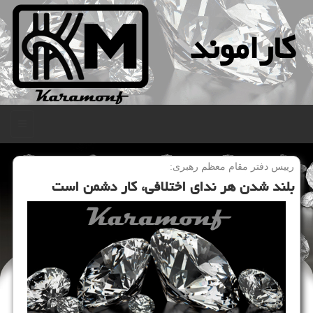
كاراموند
منو
رییس دفتر مقام معظم رهبری:
بلند شدن هر ندای اختلافی، كار دشمن است