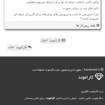
واکی تاکی، انتخاب حرفه ای ها برای ارتباط سریع و مطمئن
تاثیر فیلر لب بر زیبایی صورت
چرا دسترسی ip ثابت و سرویس های پیشرفته برای کاربران حرفه ای
ضروری است؟
بقیه رپورتاژ ها
کاراموند: اخبار
کاراموند: خانه
karamond.ir - حقوق مادی و معنوی سایت كاراموند محفوظ است
كاراموند
برند کاراموند لاکچری
با کاراموند، خاص باشید ، تجمل را تجربه کنید.
کاراموند
: برای خاص پسندان