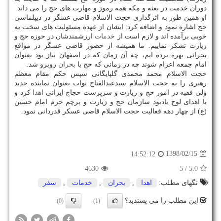
دوران خدمت در بعثه و مكه همه رموز و مهارت های حج را می داند.
او همین طور به اثرگذاری حجت الاسلام قاضی عسگر در دیپلماسی
حج اشاره نمود و اضافه كرد: ایشان از عهده مسئولیت های سخت به
خوبی برآمده اند و لازم است از
خدمات
ارزشمندشان در حوزه حج و
زیارت تشكر نماییم. ما همیشه از حضور قاضی عسگر در مواقع
بحرانی بهره برده ایم، چه آن زمان كه در اصفهان نیاز بود بعنوان
امام جمعه اعزام شوند چه در زمانی كه حج با
بحران
روبرو شد.
حجت الاسلام محمد محمدی گلپایگانی سپس حكم مقام معظم
رهبری را به حجت الاسلام سیدعبدالفتاح نواب بعنوان نماینده جدید
ولی فقیه در امور حج و زیارت و سرپرست حجاج ایرانی
اهدا
كرد و
با اهدای لوح یادبود سازمان حج و زیارت و پرچم حرم امام حسین
(ع) از چهار دهه فعالیت حجت الاسلام قاضی عسكر قدردانی نمود.
1398/02/15
14:52:12
4630
/ 5
5.0
تگهای مطلب:
اهدا
,
بحران
,
خدمات
,
سفر
این مطلب را می پسندید؟
(0)
(1)