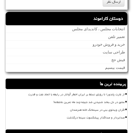
دوستان کاراموند
انتخابات مجلس ، کاندیدای مجلس
تعمیر تلفن
خرید و فروش خودرو
طراحی سایت
فیش حج
قیمت بیسیم
پربیننده ترین ها
از غارت پاندورا تا رؤیای تسلط بر ایران اخطار آواتار در رابطه با اتحاد نفت و قدرت
عشق در دل بماند شنیدنی شد نتیجه چند ماه تمرین عاشقانه!
اکران ویدئوی بنی در سینماتک خانه هنرمندان
صدابردار و صداگذار پیشکسوت سینما درگذشت