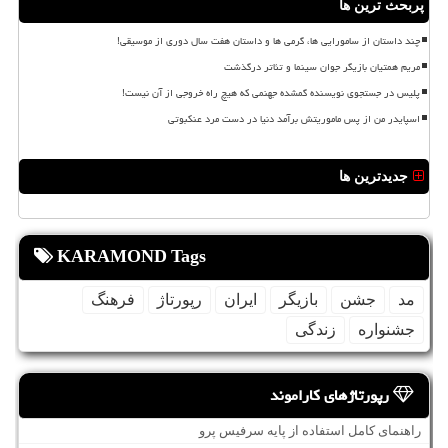
پربحث ترین ها
چند داستان از سامورایی ها، گرمی ها و داستان هفت سال دوری از موسیقی!
مریم همتیان بازیگر جوان سینما و تئاتر درگذشت
پلیس در جستجوی نویسنده گمشده جهنمی که هیچ راه خروجی از آن نیست!
اسپایدر من از پس ماموریتش برآمد دنیا در دست مرد عنکبوتی
جدیدترین ها
KARAMOND Tags
مد
جشن
بازیگر
ایران
رپورتاژ
فرهنگ
جشنواره
زندگی
رپورتاژهای کاراموند
راهنمای کامل استفاده از پایه سرفیس پرو