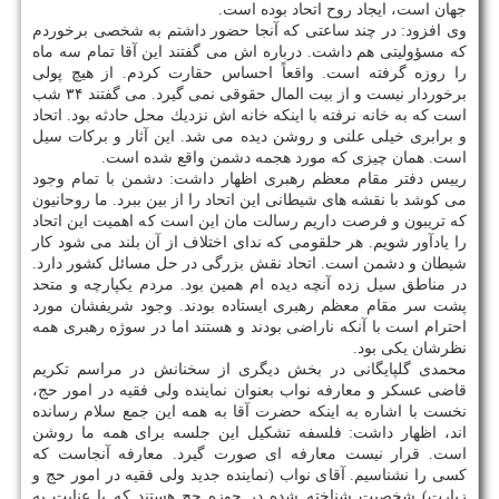
جهان است، ایجاد روح اتحاد بوده است.
وی افزود: در چند ساعتی كه آنجا حضور داشتم به شخصی برخوردم
كه مسؤولیتی هم داشت. درباره اش می گفتند این آقا تمام سه ماه
را روزه گرفته است. واقعاً احساس حقارت كردم. از هیچ پولی
برخوردار نیست و از بیت المال حقوقی نمی گیرد. می گفتند ۳۴ شب
است كه به خانه نرفته با اینكه خانه اش نزدیك محل حادثه بود. اتحاد
و برابری خیلی علنی و روشن دیده می شد. این آثار و بركات سیل
است. همان چیزی كه مورد هجمه دشمن واقع شده است.
رییس دفتر مقام معظم رهبری اظهار داشت: دشمن با تمام وجود
می كوشد با نقشه های شیطانی این اتحاد را از بین ببرد. ما روحانیون
كه تریبون و فرصت داریم رسالت مان این است كه اهمیت این اتحاد
را یادآور شویم. هر حلقومی كه ندای اختلاف از آن بلند می شود كار
شیطان و دشمن است. اتحاد نقش بزرگی در حل مسائل كشور دارد.
در مناطق سیل زده آنچه دیده ام همین بود. مردم یكپارچه و متحد
پشت سر مقام معظم رهبری ایستاده بودند. وجود شریفشان مورد
احترام است با آنكه ناراضی بودند و هستند اما در سوژه رهبری همه
نظرشان یكی بود.
محمدی گلپایگانی در بخش دیگری از سخنانش در مراسم تكریم
قاضی عسكر و معارفه نواب بعنوان نماینده ولی فقیه در امور حج،
نخست با اشاره به اینكه حضرت آقا به همه این جمع سلام رسانده
اند، اظهار داشت: فلسفه تشكیل این جلسه برای همه ما روشن
است. قرار نیست معارفه ای صورت گیرد. معارفه آنجاست كه
كسی را نشناسیم. آقای نواب (نماینده جدید ولی فقیه در امور حج و
زیارت) شخصیت شناخته شده در حوزه حج هستند كه با عنایت به