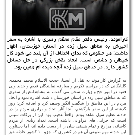
كاراموند: رئیس دفتر مقام معظم رهبری با اشاره به سفر
اخیرش به مناطق سیل زده در استان خوزستان، اظهار
داشت: هر حلقومی كه ندای اختلاف از آن بلند می شود كار
شیطان و دشمن است. اتحاد نقش بزرگی در حل مسائل
كشور دارد. در مناطق سیل زده آنچه دیده ام همین بود.
به گزارش كاراموند به نقل از ایسنا، حجت الاسلام محمد محمدی
گلپایگانی كه در
مراسم
تكریم و معارفه نمایندگان قدیم و جدید ولی
فقیه در امور حج و زیارت سخن می گفت، به مشاهداتش از سفری
كه به مناطق سیل زده در استان خوزستان داشت اشاره نمود و اتحاد
مردم در این مناطق را شگفت انگیز وصف كرد و اضافه كرد: روز
گذشته از این
سفر
بازگشتم، آنجا آثار اتحاد و برابری مردم را در
حادثه عظیم سیل شاهد بودم. واقعاً عجیب بود. این از بركات سیلی
است كه خرابی های فراوانی داشته است. تعداد زیادی از مردم
كاشانه، مزارع و تمام هستی شان را از دست داده اند، اما دستاورد
این حادثه مهم طبیعی آن هم در كشوری كه جزو ۱۰ كشور حادثه خیز