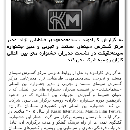
به گزارش كاراموند سیدمحمدمهدی طباطبایی نژاد مدیر
مركز گسترش سینمای مستند و تجربی و دبیر جشنواره
سینماحقیقت در نشست مدیران جشنواره های بین المللی
كازان روسیه شركت می كند.
به گزارش كاراموند به نقل از روابط عمومی مركز گسترش سینمای
مستند و تجربی، سیدمحمدمهدی طباطبایی نژاد مدیرعامل مركز
گسترش سینمای مستند و تجربی و مدیر
جشنواره
بین المللی
«سینماحقیقت» در نشست مدیران
جشنواره
های بین المللی كه با
عنوان «سینما و آموزش، تجربیات بین المللی» كه در حاشیه
پانزدهمین دوره
جشنواره
«كازان» روسیه برگزار می شود،
شركت
می كند.
جشنواره
بین المللی فیلم كشورهای مسلمان «كازان»
Kazan International Muslim Film Festival از سال ۲۰۰۵ میلادی در
مركز ایالت تاتارستان روسیه برگزار می گردد. شعار این
جشنواره
،
گفتگوی تمدن ها از راه
فرهنگ
گفتگو و هدف برگزاری آن، تبادل
تجربیات فرهنگی، هنری و سینمایی بین روسیه و كشورهای مسلمان