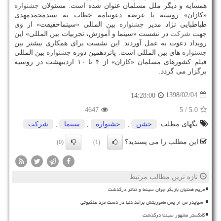
همسایه و دیگر ملل مسلمان عنوان شده است. مسئولان
جشنواره
«كازان» روسیه با عرضه دعوتنامه خطاب به سیدمحمدمهدی
طباطبایی نژاد مدیر
جشنواره
بین المللی «سینماحقیقت» از وی
جهت
شركت
در نشست «سینما و آموزش، تجربیات بین المللی» این
رویداد دعوت به عمل آوردند. این نشست برای همكاری بیشتر بین
جشنواره
های بین المللی است. پانزدهمین دوره
جشنواره
بین المللی
فیلم كشورهای مسلمان «كازان» از ۴ تا ۱۰ اردیبهشت در روسیه
برگزار می گردد.
1398/02/04
14:28:00
4647
/ 5
5.0
تگهای مطلب:
جشن
,
جشنواره
,
سینما
,
شركت
این مطلب را می پسندید؟
(0)
(1)
تازه ترین مطالب مرتبط
مریم همتیان بازیگر جوان سینما و تئاتر درگذشت
اسپایدر من از پس ماموریتش برآمد دنیا در دست مرد عنکبوتی
گانگستر مشهور سینما درگذشت