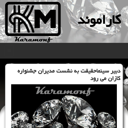
كاراموند
منو
دبیر سینماحقیقت به نشست مدیران جشنواره
كازان می رود