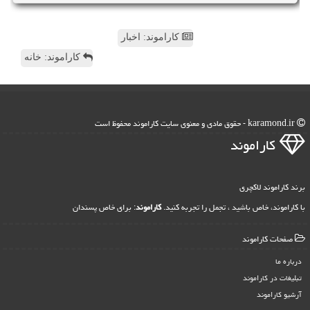
کاراموند: اخبار
کاراموند: خانه
karamond.ir - حقوق مادی و معنوی سایت كاراموند محفوظ است
كاراموند
برند کاراموند لاکچری
با کاراموند، خاص باشید ، تجمل را تجربه کنید.
کاراموند
: برای خاص پسندان
صفحات كاراموند
درباره ما
تبلیغات در كاراموند
آرشیو كاراموند