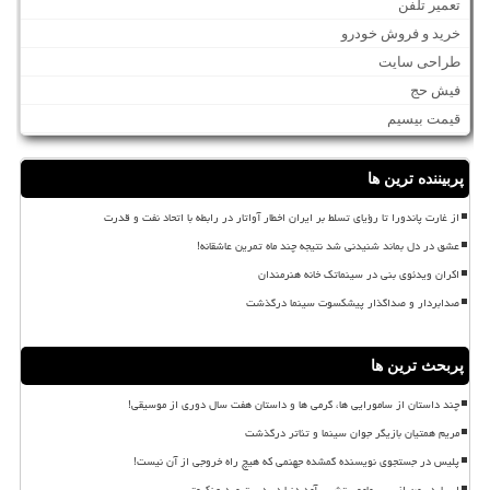
تعمیر تلفن
خرید و فروش خودرو
طراحی سایت
فیش حج
قیمت بیسیم
پربیننده ترین ها
از غارت پاندورا تا رؤیای تسلط بر ایران اخطار آواتار در رابطه با اتحاد نفت و قدرت
عشق در دل بماند شنیدنی شد نتیجه چند ماه تمرین عاشقانه!
اکران ویدئوی بنی در سینماتک خانه هنرمندان
صدابردار و صداگذار پیشکسوت سینما درگذشت
پربحث ترین ها
چند داستان از سامورایی ها، گرمی ها و داستان هفت سال دوری از موسیقی!
مریم همتیان بازیگر جوان سینما و تئاتر درگذشت
پلیس در جستجوی نویسنده گمشده جهنمی که هیچ راه خروجی از آن نیست!
اسپایدر من از پس ماموریتش برآمد دنیا در دست مرد عنکبوتی