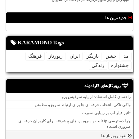
جدیدترین ها
KARAMOND Tags
مد
جشن
بازیگر
ایران
رپورتاژ
فرهنگ
جشنواره
زندگی
رپورتاژهای کاراموند
راهنمای کامل استفاده از پایه سرفیس پرو
واکی تاکی، انتخاب حرفه ای ها برای ارتباط سریع و مطمئن
تاثیر فیلر لب بر زیبایی صورت
چرا دسترسی ip ثابت و سرویس های پیشرفته برای کاربران حرفه ای
ضروری است؟
بقیه رپورتاژ ها